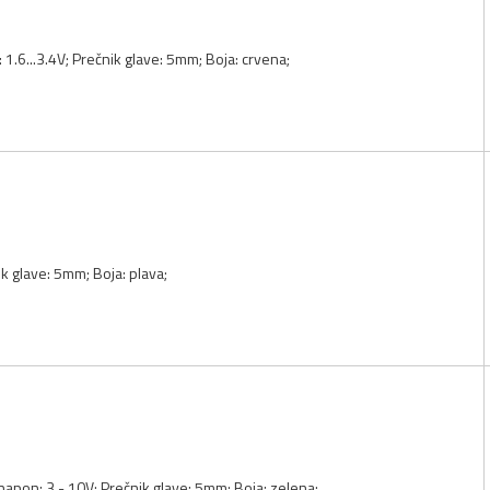
: 1.6...3.4V; Prečnik glave: 5mm; Boja: crvena;
ik glave: 5mm; Boja: plava;
i napon: 3 - 10V; Prečnik glave: 5mm; Boja: zelena;