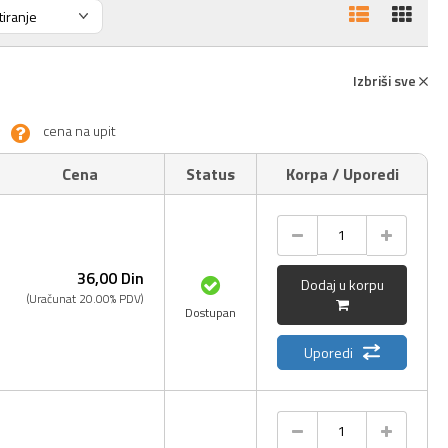
Izbriši sve
cena na upit
Cena
Status
Korpa / Uporedi
36,
00
Din
Dodaj u korpu
(Uračunat 20.00% PDV)
Dostupan
Uporedi