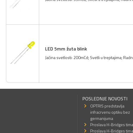
LED 5mm žuta blink
Jačina svetlosti: 200mCd; Svetli u treptajima; Radn
POSLEDNJE NOVOSTI
OPTRIS predstavlja
infracrvenu optiku bez
germanijuma
Proslava H-Bridges tim
Proslava H-Bridges tim