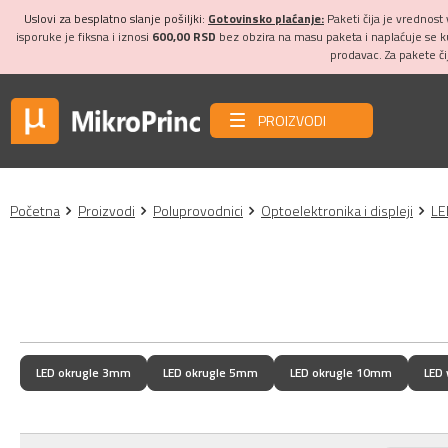
Uslovi za besplatno slanje pošiljki:
Gotovinsko plaćanje:
Paketi čija je vrednost
isporuke je fiksna i iznosi
600,00 RSD
bez obzira na masu paketa i naplaćuje se 
prodavac. Za pakete č
PROIZVODI
Početna
Proizvodi
Poluprovodnici
Optoelektronika i displeji
LE
LED okrugle 3mm
LED okrugle 5mm
LED okrugle 10mm
LED 