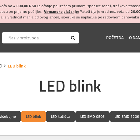
 veća od
4.000,00 RSD
(plaćanje pouzećem prilikom isporuke robe), troškove transpor
kupcu po prijemu pošiljke.
Virmansko plaćanje:
Paketi čija je vrednost veća od
20.0
ija je vrednost manja od ovog iznosa, isporuka se naplaćuje po redovnom cenovniku 
POČETNA
O NA
D
LED blink
LED blink
višebojne
LED blink
LED kućišta
LED SMD 0805
LED SMD 1206