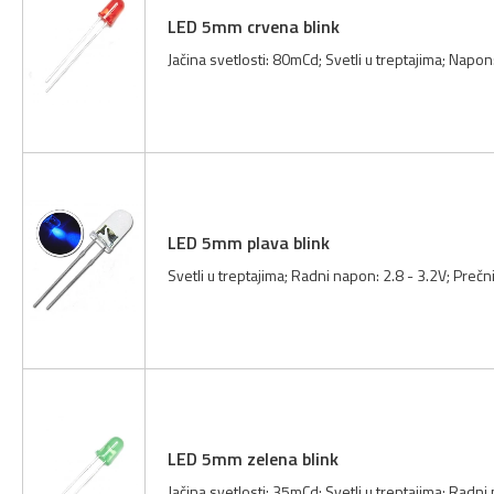
LED 5mm crvena blink
Jačina svetlosti: 80mCd; Svetli u treptajima; Napon
LED 5mm plava blink
Svetli u treptajima; Radni napon: 2.8 - 3.2V; Prečn
LED 5mm zelena blink
Jačina svetlosti: 35mCd; Svetli u treptajima; Radn