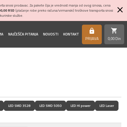
ta snosi prodavac. Za pakete čija je vrednost manja od ovog iznosa, cena
00,00 RSD
(plaćanje robe preko računa/virmanski) troškove transporta snosi
kurirske službe.
shopping_cart
https
MA
NAJČEŠĆA PITANJA
NOVOSTI
KONTAKT
PRIJAVA
0,
00
Din
LED SMD 3528
LED SMD 5050
LED HI power
LED Laser