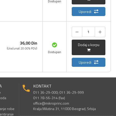
Dostupan
Uporedi
36,
00
Din
Dodaj u korpu
(Uračunat 20.00% PDV)
Dostupan
Uporedi
A
KONTAKT
e
011 36-29-000; 011 36-29-999
voda
011 78-56-314 (fax)
office@mikroprinc.com
anje robe
Kralja Milutina 31, 11000 Beograd, Srbija
entiranje