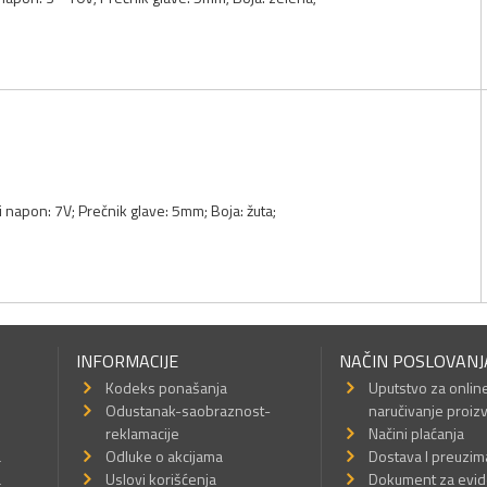
i napon: 7V; Prečnik glave: 5mm; Boja: žuta;
INFORMACIJE
NAČIN POSLOVANJ
Kodeks ponašanja
Uputstvo za onlin
Odustanak-saobraznost-
naručivanje proiz
reklamacije
Načini plaćanja
a
Odluke o akcijama
Dostava I preuzim
a
Uslovi korišćenja
Dokument za evid