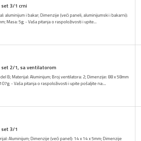
 set 3/1 crni
l: aluminijum i bakar; Dimenzije (veći paneli, aluminijumski i bakarni):
; Masa: 5g; - Vaša pitanja o raspoloživosti i upite...
 set 2/1, sa ventilatorom
l B; Materijal: Aluminijum; Broj ventilatora: 2; Dimenzije: 88 x 58mm
g; - Vaša pitanja o raspoloživosti i upite pošaljite na:...
 set 3/1
ijal: Aluminijum; Dimenzije (veći panel): 14 x 14 x 5mm; Dimenzije