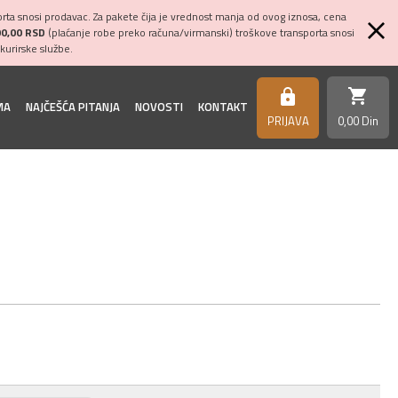
ta snosi prodavac. Za pakete čija je vrednost manja od ovog iznosa, cena
00,00 RSD
(plaćanje robe preko računa/virmanski) troškove transporta snosi
kurirske službe.
shopping_cart
https
MA
NAJČEŠĆA PITANJA
NOVOSTI
KONTAKT
PRIJAVA
0,
00
Din