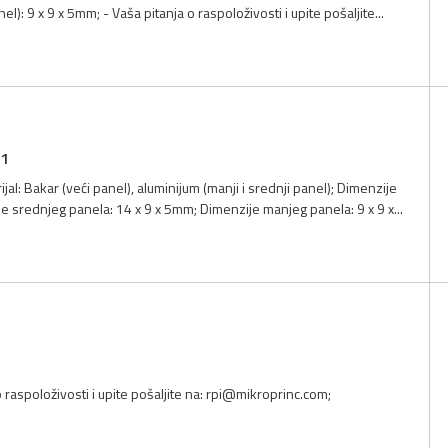
l): 9 x 9 x 5mm; - Vaša pitanja o raspoloživosti i upite pošaljite...
/1
al: Bakar (veći panel), aluminijum (manji i srednji panel); Dimenzije
e srednjeg panela: 14 x 9 x 5mm; Dimenzije manjeg panela: 9 x 9 x...
 raspoloživosti i upite pošaljite na:
rpi@mikroprinc.com
;