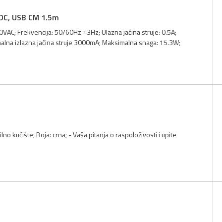
VDC, USB CM 1.5m
0VAC; Frekvencija: 50/60Hz ±3Hz; Ulazna jačina struje: 0.5A;
malna izlazna jačina struje 3000mA; Maksimalna snaga: 15.3W;
lno kućište; Boja: crna; - Vaša pitanja o raspoloživosti i upite