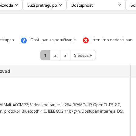
ostupan
Dostupan za poručivanje
trenutno nedostupan
1
2
3
Sledeća
izvod
ARM Mali-400MP2; Video kodiranje: H.264 BP/MP/HP, OpenGL ES 2.0,
rotokol: Bluetooth 4.0, IEEE 802.11b/g/n; Dostupan interfejs: DSI,