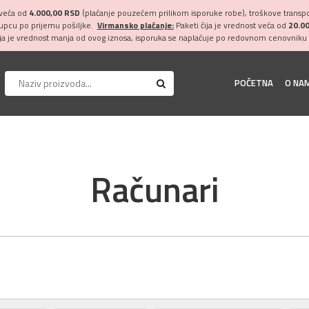
 veća od
4.000,00 RSD
(plaćanje pouzećem prilikom isporuke robe), troškove transpor
kupcu po prijemu pošiljke.
Virmansko plaćanje:
Paketi čija je vrednost veća od
20.0
ija je vrednost manja od ovog iznosa, isporuka se naplaćuje po redovnom cenovniku 
POČETNA
O NA
Računari