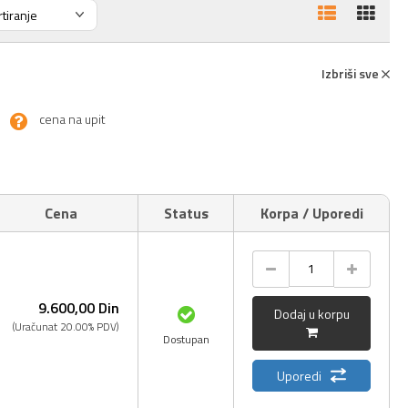
Izbriši sve
cena na upit
Cena
Status
Korpa / Uporedi
9.600,
00
Din
Dodaj u korpu
(Uračunat 20.00% PDV)
Dostupan
Uporedi