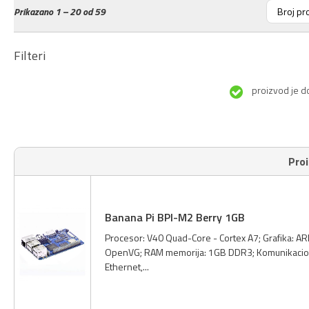
Prikazano
1 – 20 od 59
Filteri
proizvod je d
Pro
Banana Pi BPI-M2 Berry 1GB
Procesor: V40 Quad-Core - Cortex A7; Grafika: 
OpenVG; RAM memorija: 1GB DDR3; Komunikacioni p
Ethernet,...