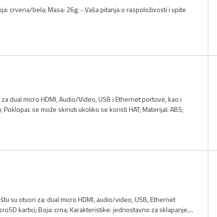
oja: crvena/bela; Masa: 26g; - Vaša pitanja o raspoloživosti i upite
i za dual micro HDMI, Audio/Video, USB i Ethernet portove, kao i
 Poklopac se može skinuti ukoliko se koristi HAT; Materijal: ABS;
ištu su otvori za: dual micro HDMI, audio/video, USB, Ethernet
oSD kartici; Boja: crna; Karakteristike: jednostavno za sklapanje,...