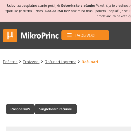
Uslovi za besplatno slanje pošiljki:
Gotovinsko plaćanje:
Paketi čija je vrednost
isporuke je fiksna i iznosi
600,00 RSD
bez obzira na masu paketa i naplaćuje se 
prodavac. Za pakete č
PROIZVODI
Početna
Proizvodi
Računari i oprema
Računari
RaspberryPi
Singleboard računari