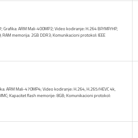
; Grafika: ARM Mali-400MP2; Video kodiranje: H.264 BP/MP/HP,
 RAM memorija: 2GB DDR3; Komunikacioni protokol: IEEE
ika: ARM Mali-470MP4; Video kodiranje: H.264, H.265/HEVC 4k,
C; Kapacitet flash memorije: 8GB; Komunikacioni protokol: