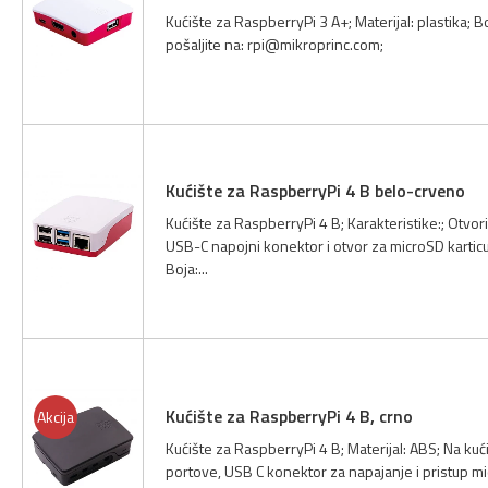
Kućište za RaspberryPi 3 A+; Materijal: plastika; B
pošaljite na:
rpi@mikroprinc.com
;
Kućište za RaspberryPi 4 B belo-crveno
Kućište za RaspberryPi 4 B; Karakteristike:; Otvor
USB-C napojni konektor i otvor za microSD karticu;
Boja:...
Kućište za RaspberryPi 4 B, crno
Akcija
Kućište za RaspberryPi 4 B; Materijal: ABS; Na kuć
portove, USB C konektor za napajanje i pristup micr