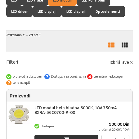
LED
LED trake
LED moduli
LED kontroleri
LED driver
LED displeji
LCD displeji
Optoelementi
Prikazano
1 – 20 od 5
Filteri
Izbriši sve
proizvod je dostupan
Dostupan za poručivanje
trenutno nedostupan
cena na upit
Proizvodi
LED modul bela hladna 6000K, 18V 350mA,
BXRA-56C0700-A-00
900,
00
Din
Dostupan
(Uračunat 20.00% PDV)