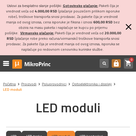
Uslovi za besplatno slanje pošiljki:
Gotovinsko plaćanje:
Paketi čija je
vrednost veća od
4.000,00 RSD
(plaćanje pouzećem prilikom isporuke
robe), troškove transporta snosi prodavac. Za pakete čija je vrednost
manja od ovog iznosa, cena isporuke je fiksna i iznosi
600,00 RSD
bez
obzira na masu paketa i naplaćuje se kupcu po prijemu
pošiljke.
Virmansko plaćanje:
Paketi čija je vrednost veća od
20.000,00
RSD
(plaćanje robe preko računa/virmanski) troškove transporta snosi
prodavac. Za pakete čija je vrednost manja od ovog iznosa, isporuka se
naplaćuje po redovnom cenovniku kurirske službe.
0
shopping_cart
https
Početna
Proizvodi
Poluprovodnici
Optoelektronika i displeji
LED moduli
LED moduli