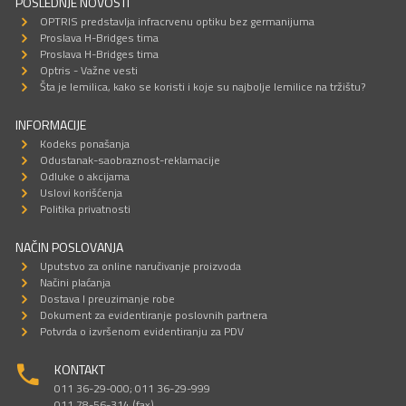
POSLEDNJE NOVOSTI
OPTRIS predstavlja infracrvenu optiku bez germanijuma
Proslava H-Bridges tima
Proslava H-Bridges tima
Optris - Važne vesti
Šta je lemilica, kako se koristi i koje su najbolje lemilice na tržištu?
INFORMACIJE
Kodeks ponašanja
Odustanak-saobraznost-reklamacije
Odluke o akcijama
Uslovi korišćenja
Politika privatnosti
NAČIN POSLOVANJA
Uputstvo za online naručivanje proizvoda
Načini plaćanja
Dostava I preuzimanje robe
Dokument za evidentiranje poslovnih partnera
Potvrda o izvršenom evidentiranju za PDV
KONTAKT
011 36-29-000; 011 36-29-999
011 78-56-314 (fax)