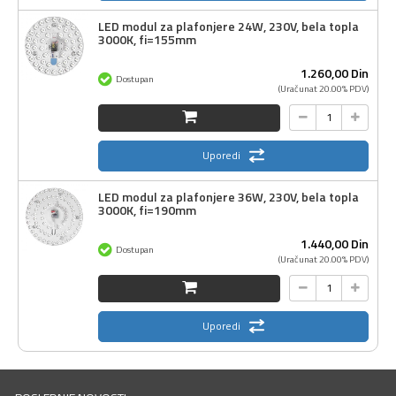
LED modul za plafonjere 24W, 230V, bela topla
3000K, fi=155mm
1.260,
00
Din
Dostupan
(Uračunat 20.00% PDV)
Uporedi
LED modul za plafonjere 36W, 230V, bela topla
3000K, fi=190mm
1.440,
00
Din
Dostupan
(Uračunat 20.00% PDV)
Uporedi