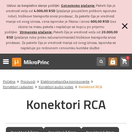
Uslovi za besplatno slanje pošiljki:
Gotovinsko plaćanje:
Paketi čija je
vrednost veća od
4.000,00 RSD
(plaćanje pouzećem prilikom isporuke
robe), troškove transporta snosi prodavac. Za pakete čija je vrednost
manja od ovog iznosa, cena isporuke je fiksna i iznosi
600,00 RSD
bez
obzira na masu paketa i naplaćuje se kupcu po prijemu
pošiljke.
Virmansko plaćanje:
Paketi čija je vrednost veća od
20.000,00
RSD
(plaćanje robe preko računa/virmanski) troškove transporta snosi
prodavac. Za pakete čija je vrednost manja od ovog iznosa, isporuka se
naplaćuje po redovnom cenovniku kurirske službe.
0
shopping_cart
https
Početna
Proizvodi
Elektromehaničke komponente
Konektori i adapteri
Konektori audio-video
Konektori RCA
Konektori RCA