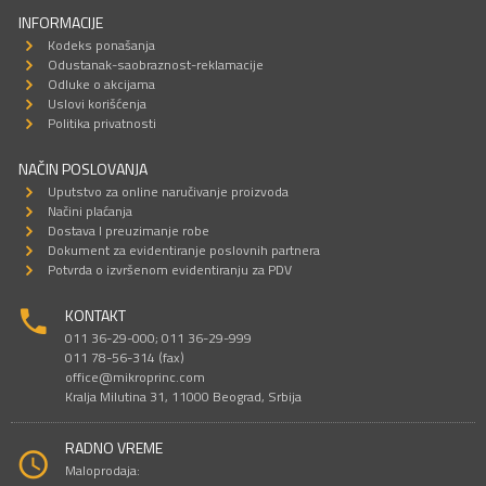
INFORMACIJE
Kodeks ponašanja
Odustanak-saobraznost-reklamacije
Odluke o akcijama
Uslovi korišćenja
Politika privatnosti
NAČIN POSLOVANJA
Uputstvo za online naručivanje proizvoda
Načini plaćanja
Dostava I preuzimanje robe
Dokument za evidentiranje poslovnih partnera
Potvrda o izvršenom evidentiranju za PDV
KONTAKT
011 36-29-000; 011 36-29-999
011 78-56-314 (fax)
office@mikroprinc.com
Kralja Milutina 31, 11000 Beograd, Srbija
RADNO VREME
Maloprodaja: