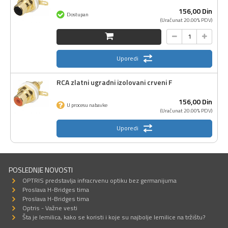
156,
00
Din
Dostupan
(Uračunat 20.00% PDV)
Uporedi
RCA zlatni ugradni izolovani crveni F
156,
00
Din
U procesu nabavke
(Uračunat 20.00% PDV)
Uporedi
POSLEDNJE NOVOSTI
OPTRIS predstavlja infracrvenu optiku bez germanijuma
Proslava H-Bridges tima
Proslava H-Bridges tima
Optris - Važne vesti
Šta je lemilica, kako se koristi i koje su najbolje lemilice na tržištu?