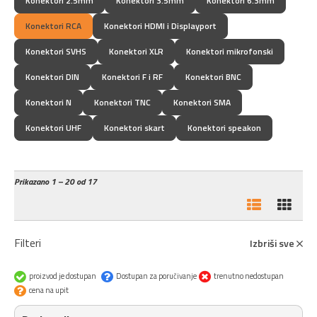
Konektori 2.5mm
Konektori 3.5mm
Konektori 6.3mm
Konektori RCA
Konektori HDMI i Displayport
Konektori SVHS
Konektori XLR
Konektori mikrofonski
Konektori DIN
Konektori F i RF
Konektori BNC
Konektori N
Konektori TNC
Konektori SMA
Konektori UHF
Konektori skart
Konektori speakon
Prikazano
1 – 20 od 17
Filteri
Izbriši sve
proizvod je dostupan
Dostupan za poručivanje
trenutno nedostupan
cena na upit