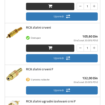
Uporedi
RCA zlatni crveni
105,
60
Din
Dostupan
(Uračunat 20.00% PDV)
Uporedi
RCA zlatni crveni F
132,
00
Din
U procesu nabavke
(Uračunat 20.00% PDV)
Uporedi
RCA zlatni ugradni izolovani crni F