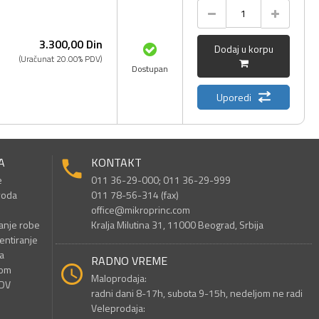
3.300,
00
Din
Dodaj u korpu
(Uračunat 20.00% PDV)
Dostupan
Uporedi
A
KONTAKT
e
011 36-29-000; 011 36-29-999
voda
011 78-56-314 (fax)
office@mikroprinc.com
anje robe
Kralja Milutina 31, 11000 Beograd, Srbija
entiranje
a
RADNO VREME
nom
Maloprodaja:
PDV
radni dani 8-17h, subota 9-15h, nedeljom ne radi
Veleprodaja: