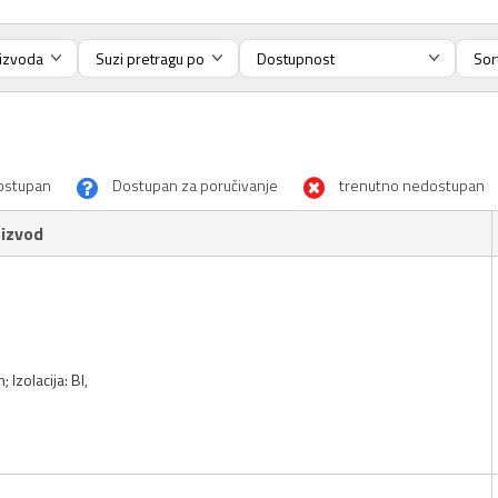
ostupan
Dostupan za poručivanje
trenutno nedostupan
izvod
 Izolacija: BI,