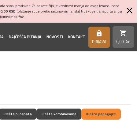
ta snosi prodavac. Za pakete čija je vrednost manja od ovog iznosa, cena
00,00 RSD
(plaćanje robe preko računa/virmanski) troškove transporta snosi
kurirske službe.
shopping_cart
https
MA
NAJČEŠĆA PITANJA
NOVOSTI
KONTAKT
PRIJAVA
0,
00
Din
Klešta pljosnata
Klešta kombinovana
Klešta papagajke