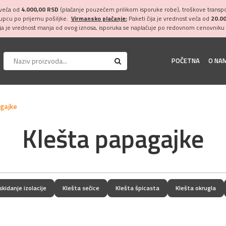
 veća od
4.000,00 RSD
(plaćanje pouzećem prilikom isporuke robe), troškove transpor
kupcu po prijemu pošiljke.
Virmansko plaćanje:
Paketi čija je vrednost veća od
20.0
ija je vrednost manja od ovog iznosa, isporuka se naplaćuje po redovnom cenovniku 
POČETNA
O NA
gajke
Klešta papagajke
skidanje izolacije
Klešta sečice
Klešta špicasta
Klešta okrugla