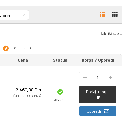
Izbriši sve
cena na upit
Cena
Status
Korpa / Uporedi
2.460,
00
Din
Dodaj u korpu
(Uračunat 20.00% PDV)
Dostupan
Uporedi