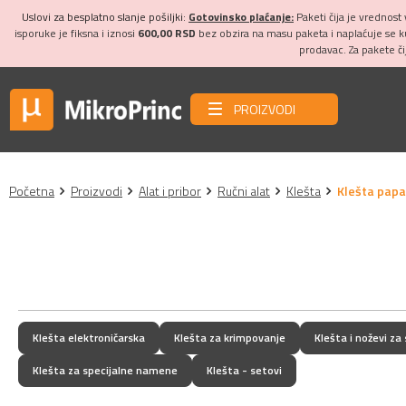
Uslovi za besplatno slanje pošiljki:
Gotovinsko plaćanje:
Paketi čija je vrednost
isporuke je fiksna i iznosi
600,00 RSD
bez obzira na masu paketa i naplaćuje se 
prodavac. Za pakete č
PROIZVODI
Početna
Proizvodi
Alat i pribor
Ručni alat
Klešta
Klešta papa
Klešta elektroničarska
Klešta za krimpovanje
Klešta i noževi za 
Klešta za specijalne namene
Klešta - setovi