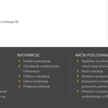
 Izolacija: BI,
INFORMACIJE
NAČIN POSLOVANJ
Kodeks ponašanja
Uputstvo za onlin
Odustanak-saobraznost-
naručivanje proiz
reklamacije
Načini plaćanja
a
Odluke o akcijama
Dostava I preuzim
a
Uslovi korišćenja
Dokument za evid
Politika privatnosti
poslovnih partner
oristi
Potvrda o izvrše
e na
evidentiranju za 