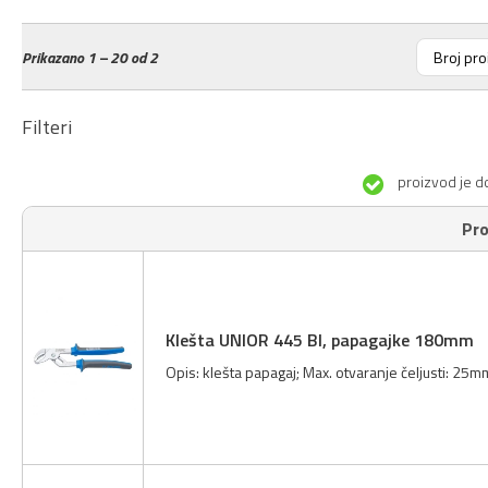
Prikazano
1 – 20 od 2
Filteri
proizvod je d
Pro
Klešta UNIOR 445 BI, papagajke 180mm
Opis: klešta papagaj; Max. otvaranje čeljusti: 25mm;