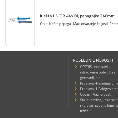
Klešta UNIOR 445 BI, papagajke 240mm
Opis: klešta papagaj; Max. otvaranje čeljusti: 35mm;
POSLEDNJE NOVOSTI
OPTRIS predstavlja
infracrvenu optiku bez
germanijuma
Proslava H-Bridges tim
Proslava H-Bridges tim
Optris - Važne vesti
Šta je lemilica, kako se k
i koje su najbolje lemilic
tržištu?