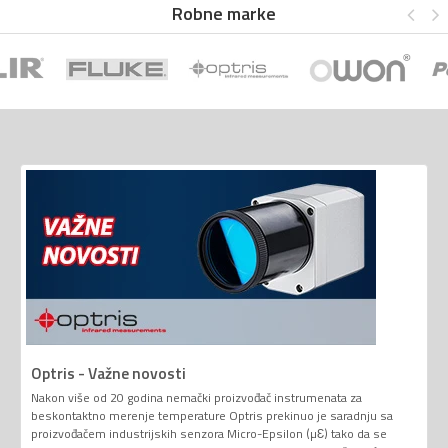
Robne marke
Optris - Važne novosti
Nakon više od 20 godina nemački proizvođač instrumenata za
beskontaktno merenje temperature Optris prekinuo je saradnju sa
proizvođačem industrijskih senzora Micro-Epsilon (µƐ) tako da se