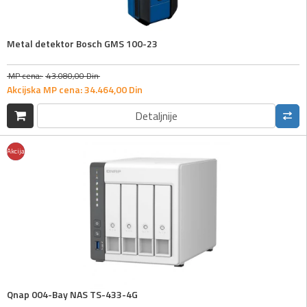
Metal detektor Bosch GMS 100-23
MP cena:
43.080,
00
Din
Akcijska MP cena:
34.464,
00
Din
Detaljnije
Akcija
Novo
Qnap 004-Bay NAS TS-433-4G