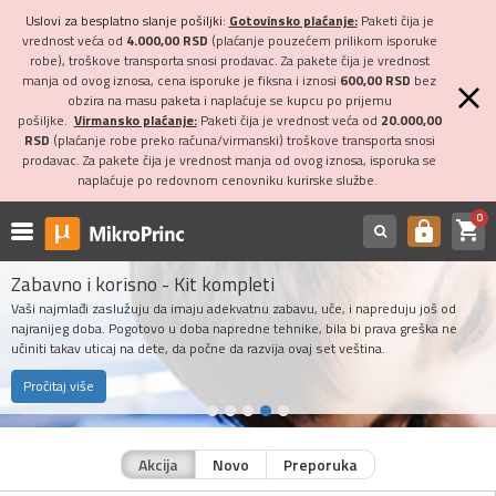
Uslovi za besplatno slanje pošiljki:
Gotovinsko plaćanje:
Paketi čija je
vrednost veća od
4.000,00 RSD
(plaćanje pouzećem prilikom isporuke
robe), troškove transporta snosi prodavac. Za pakete čija je vrednost
manja od ovog iznosa, cena isporuke je fiksna i iznosi
600,00 RSD
bez
obzira na masu paketa i naplaćuje se kupcu po prijemu
pošiljke.
Virmansko plaćanje:
Paketi čija je vrednost veća od
20.000,00
RSD
(plaćanje robe preko računa/virmanski) troškove transporta snosi
prodavac. Za pakete čija je vrednost manja od ovog iznosa, isporuka se
naplaćuje po redovnom cenovniku kurirske službe.
0
shopping_cart
https
Zabavno i korisno - Kit kompleti
Vaši najmlađi zaslužuju da imaju adekvatnu zabavu, uče, i napreduju još od
najranijeg doba. Pogotovo u doba napredne tehnike, bila bi prava greška ne
učiniti takav uticaj na dete, da počne da razvija ovaj set veština.
Pročitaj više
Akcija
Novo
Preporuka