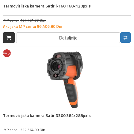
Termovizijska kamera Satir i-160 160x120pxls
MP cena:
137.724,
00
Din
Akcijska MP cena:
96.406,
80
Din
Detaljnije
Akcija
Termovizijska kamera Satir D300 384x288pxls
MP cena:
512.364,
00
Din