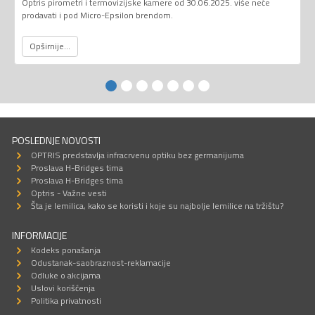
Optris pirometri i termovizijske kamere od 30.06.2025. više neće
prodavati i pod Micro-Epsilon brendom.
Opširnije...
POSLEDNJE NOVOSTI
OPTRIS predstavlja infracrvenu optiku bez germanijuma
Proslava H-Bridges tima
Proslava H-Bridges tima
Optris - Važne vesti
Šta je lemilica, kako se koristi i koje su najbolje lemilice na tržištu?
INFORMACIJE
Kodeks ponašanja
Odustanak-saobraznost-reklamacije
Odluke o akcijama
Uslovi korišćenja
Politika privatnosti