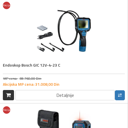
Akcija
Endoskop Bosch GIC 12V-4-23 C
MP cena:
38.760,
00
Din
Akcijska MP cena:
31.008,
00
Din
Detaljnije
Akcija