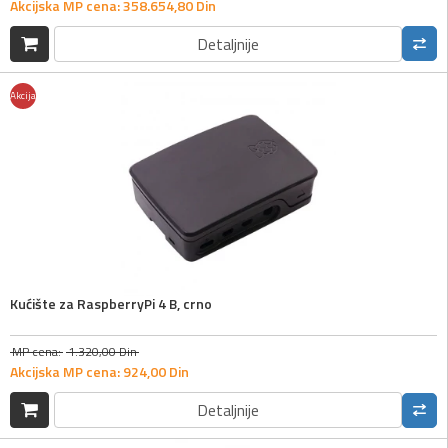
Akcijska MP cena:
358.654,
80
Din
Detaljnije
Akcija
Kućište za RaspberryPi 4 B, crno
MP cena:
1.320,
00
Din
Akcijska MP cena:
924,
00
Din
Detaljnije