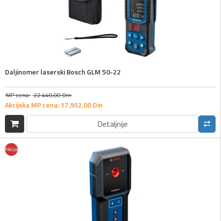
Daljinomer laserski Bosch GLM 50-22
MP cena:
22.440,
00
Din
Akcijska MP cena:
17.952,
00
Din
Detaljnije
Akcija