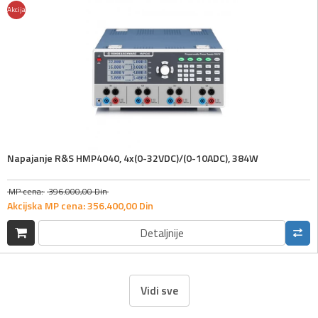
Akcija
Napajanje R&S HMP4040, 4x(0-32VDC)/(0-10ADC), 384W
MP cena:
396.000,
00
Din
Akcijska MP cena:
356.400,
00
Din
Detaljnije
Vidi sve