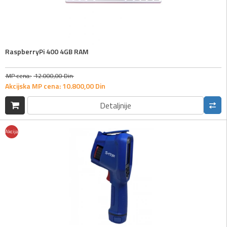
RaspberryPi 400 4GB RAM
MP cena:
12.000,
00
Din
Akcijska MP cena:
10.800,
00
Din
Detaljnije
Akcija