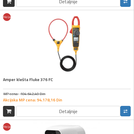
Detaljnije
Akcija
Amper klešta Fluke 376 FC
MP cena:
104.642,
40
Din
Akcijska MP cena:
94.178,
16
Din
Detaljnije
Akcija