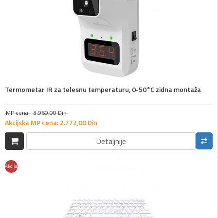
Termometar IR za telesnu temperaturu, 0-50°C zidna montaža
MP cena:
3.960,
00
Din
Akcijska MP cena:
2.772,
00
Din
Detaljnije
Akcija