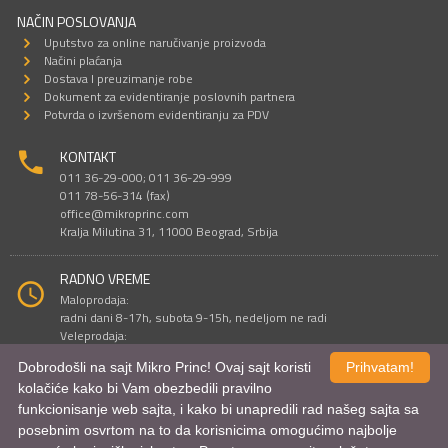
NAČIN POSLOVANJA
Uputstvo za online naručivanje proizvoda
Načini plaćanja
Dostava I preuzimanje robe
Dokument za evidentiranje poslovnih partnera
Potvrda o izvršenom evidentiranju za PDV
KONTAKT
011 36-29-000; 011 36-29-999
011 78-56-314 (fax)
office@mikroprinc.com
Kralja Milutina 31, 11000 Beograd, Srbija
RADNO VREME
Maloprodaja:
radni dani 8-17h, subota 9-15h, nedeljom ne radi
Veleprodaja:
radni dani 9-16h, subotom i nedeljom ne radi
Dobrodošli na sajt Mikro Princ! Ovaj sajt koristi
Prihvatam!
kolačiće kako bi Vam obezbedili pravilno
funkcionisanje web sajta, i kako bi unapredili rad našeg sajta sa
Sve cene su iskazane u dinarima. PDV je uračunat u cenu.
posebnim osvrtom na to da korisnicima omogućimo najbolje
© Mikro Princ 1999 - 2026. Sva prava su zadržana.