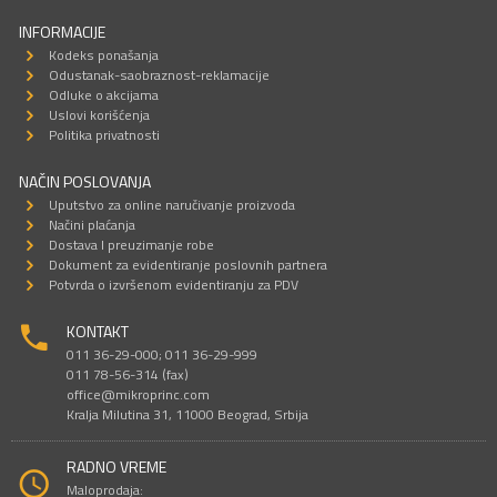
INFORMACIJE
Kodeks ponašanja
Odustanak-saobraznost-reklamacije
Odluke o akcijama
Uslovi korišćenja
Politika privatnosti
NAČIN POSLOVANJA
Uputstvo za online naručivanje proizvoda
Načini plaćanja
Dostava I preuzimanje robe
Dokument za evidentiranje poslovnih partnera
Potvrda o izvršenom evidentiranju za PDV
KONTAKT
011 36-29-000; 011 36-29-999
011 78-56-314 (fax)
office@mikroprinc.com
Kralja Milutina 31, 11000 Beograd, Srbija
RADNO VREME
Maloprodaja: