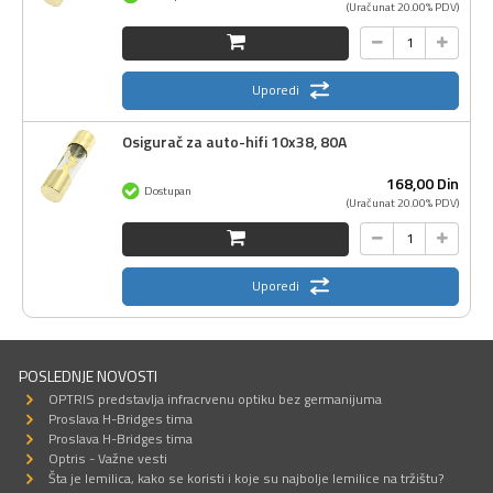
(Uračunat 20.00% PDV)
Uporedi
Osigurač za auto-hifi 10x38, 80A
168,
00
Din
Dostupan
(Uračunat 20.00% PDV)
Uporedi
POSLEDNJE NOVOSTI
OPTRIS predstavlja infracrvenu optiku bez germanijuma
Proslava H-Bridges tima
Proslava H-Bridges tima
Optris - Važne vesti
Šta je lemilica, kako se koristi i koje su najbolje lemilice na tržištu?