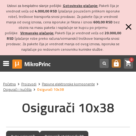
Uslovi za besplatno slanje pošiljki:
Gotovinsko plaćanje:
Paketi čija je
vrednost veća od
4.000,00 RSD
(plaćanje pouzećem prilikom isporuke
robe), troškove transporta snosi prodavac. Za pakete čija je vrednost
manja od ovog iznosa, cena isporuke je fiksna i iznosi
600,00 RSD
bez
obzira na masu paketa i naplaćuje se kupcu po prijemu
pošiljke.
Virmansko plaćanje:
Paketi čija je vrednost veća od
20.000,00
RSD
(plaćanje robe preko računa/virmanski) troškove transporta snosi
prodavac. Za pakete čija je vrednost manja od ovog iznosa, isporuka se
naplaćuje po redovnom cenovniku kurirske službe.
0
shopping_cart
https
Početna
Proizvodi
Pasivne elektronske komponente
Osigurači i kućišta
Osigurači 10x38
Osigurači 10x38