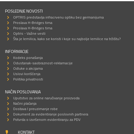
POSLEDNJE NOVOSTI
OPTRIS predstavlja infracrvenu optiku bez germanijuma
Proslava H-Bridges tima
Proslava H-Bridges tima
Optris - Važne vesti
Šta je lemilica, kako se koristi i koje su najbolje lemilice na tržištu?
INFORMACIJE
Kodeks ponašanja
Odustanak-saobraznost-reklamacije
Odluke o akcijama
Uslovi korišćenja
Politika privatnosti
NAČIN POSLOVANJA
Uputstvo za online naručivanje proizvoda
Načini plaćanja
Dostava I preuzimanje robe
Dokument za evidentiranje poslovnih partnera
Potvrda o izvršenom evidentiranju za PDV
KONTAKT