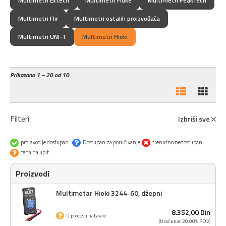
Multimetri Extech
Multimetri Fluke
Multimetri PeakTech
Multimetri Flir
Multimetri ostalih proizvođača
Multimetri UNI-T
Multimetri Hioki
Prikazano
1 – 20 od 10
Filteri
Izbriši sve
proizvod je dostupan
Dostupan za poručivanje
trenutno nedostupan
cena na upit
Proizvodi
Multimetar Hioki 3244-60, džepni
8.352,
00
Din
U procesu nabavke
(Uračunat 20.00% PDV)