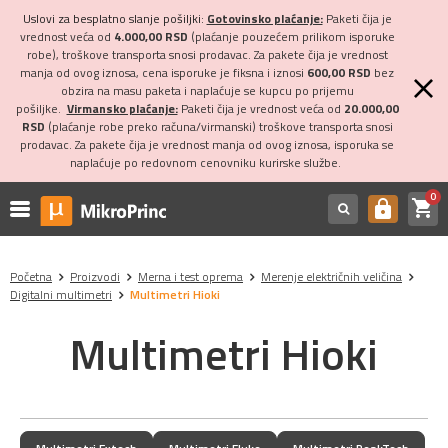
Uslovi za besplatno slanje pošiljki:
Gotovinsko plaćanje:
Paketi čija je
vrednost veća od
4.000,00 RSD
(plaćanje pouzećem prilikom isporuke
robe), troškove transporta snosi prodavac. Za pakete čija je vrednost
manja od ovog iznosa, cena isporuke je fiksna i iznosi
600,00 RSD
bez
obzira na masu paketa i naplaćuje se kupcu po prijemu
pošiljke.
Virmansko plaćanje:
Paketi čija je vrednost veća od
20.000,00
RSD
(plaćanje robe preko računa/virmanski) troškove transporta snosi
prodavac. Za pakete čija je vrednost manja od ovog iznosa, isporuka se
naplaćuje po redovnom cenovniku kurirske službe.
0
shopping_cart
https
Početna
Proizvodi
Merna i test oprema
Merenje električnih veličina
Digitalni multimetri
Multimetri Hioki
Multimetri Hioki