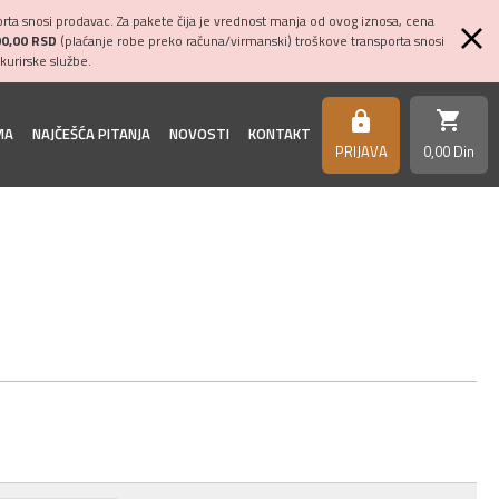
ta snosi prodavac. Za pakete čija je vrednost manja od ovog iznosa, cena
00,00 RSD
(plaćanje robe preko računa/virmanski) troškove transporta snosi
kurirske službe.
shopping_cart
https
MA
NAJČEŠĆA PITANJA
NOVOSTI
KONTAKT
PRIJAVA
0,
00
Din