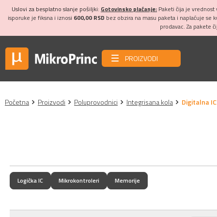
Uslovi za besplatno slanje pošiljki:
Gotovinsko plaćanje:
Paketi čija je vrednost
isporuke je fiksna i iznosi
600,00 RSD
bez obzira na masu paketa i naplaćuje se 
prodavac. Za pakete č
PROIZVODI
Početna
Proizvodi
Poluprovodnici
Integrisana kola
Digitalna IC
Logička IC
Mikrokontroleri
Memorije