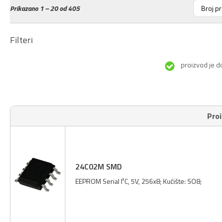
Prikazano
1 – 20 od 405
Filteri
proizvod je d
Pro
24C02M SMD
EEPROM Serial I²C, 5V, 256x8; Kućište: SO8;