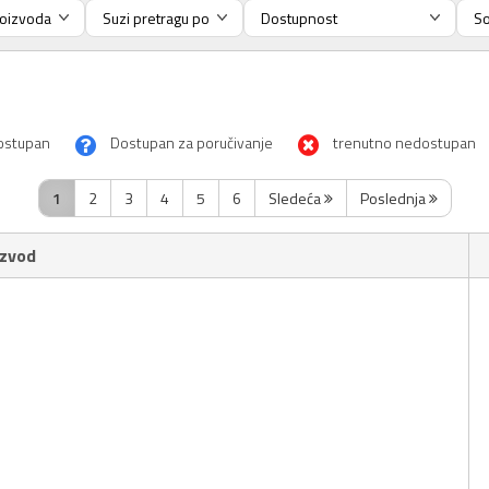
ostupan
Dostupan za poručivanje
trenutno nedostupan
1
2
3
4
5
6
Sledeća
Poslednja
izvod