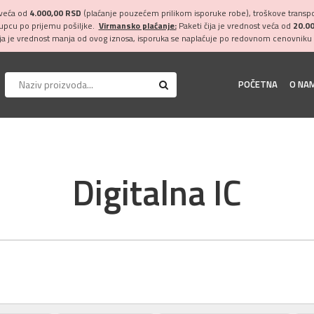
 veća od
4.000,00 RSD
(plaćanje pouzećem prilikom isporuke robe), troškove transpor
kupcu po prijemu pošiljke.
Virmansko plaćanje:
Paketi čija je vrednost veća od
20.0
ija je vrednost manja od ovog iznosa, isporuka se naplaćuje po redovnom cenovniku 
POČETNA
O NA
Digitalna IC