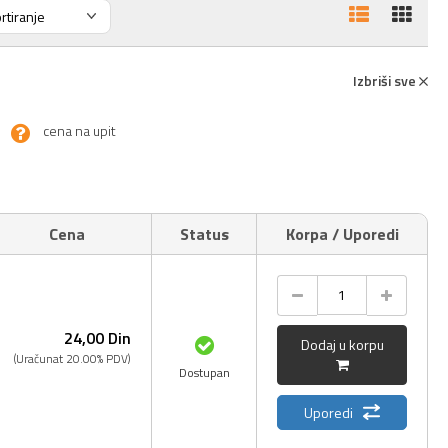
Izbriši sve
cena na upit
Cena
Status
Korpa / Uporedi
24,
00
Din
Dodaj u korpu
(Uračunat 20.00% PDV)
Dostupan
Uporedi