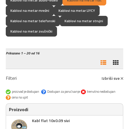
Kablovi na metar audio-video
Kablovi na metar flat
Kablovi na metar mrežni
Kablovi na metar LIYCY
Kablovi na metar telefonski
Kablovi na metar strujni
Kablovi na metar zvučnički
Prikazano
1 – 20 od 16
Filteri
Izbriši sve
proizvod je dostupan
Dostupan za poručivanje
trenutno nedostupan
cena na upit
Proizvodi
Kabl flat 10x0.09 sivi