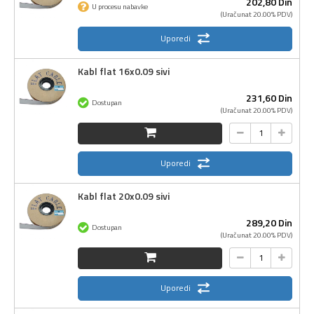
202,
80
Din
U procesu nabavke
(Uračunat 20.00% PDV)
Uporedi
Kabl flat 16x0.09 sivi
231,
60
Din
Dostupan
(Uračunat 20.00% PDV)
Uporedi
Kabl flat 20x0.09 sivi
289,
20
Din
Dostupan
(Uračunat 20.00% PDV)
Uporedi