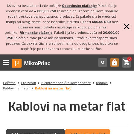
Uslovi za besplatno slanje pošiljki:
Gotovinsko plaćanje:
Paketi čija je
vrednost veća od
4.000,00 RSD
(plaćanje pouzećem prilikom isporuke
robe), troškove transporta snosi prodavac. Za pakete čija je vrednost
manja od ovog iznosa, cena isporuke je fiksna i iznosi
600,00 RSD
bez
obzira na masu paketa i naplaćuje se kupcu po prijemu
pošiljke.
Virmansko plaćanje:
Paketi čija je vrednost veća od
20.000,00
RSD
(plaćanje robe preko računa/virmanski) troškove transporta snosi
prodavac. Za pakete čija je vrednost manja od ovog iznosa, isporuka se
naplaćuje po redovnom cenovniku kurirske službe.
0
shopping_cart
https
Početna
Proizvodi
Elektromehaničke komponente
Kablovi
Kablovi na metar
Kablovi na metar flat
Kablovi na metar flat