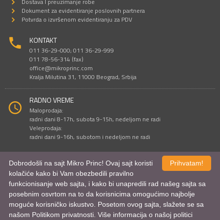
Dostava I preuzimanje robe
Dokument za evidentiranje poslovnih partnera
Potvrda o izvršenom evidentiranju za PDV
KONTAKT
011 36-29-000; 011 36-29-999
011 78-56-314 (fax)
office@mikroprinc.com
Kralja Milutina 31, 11000 Beograd, Srbija
RADNO VREME
Maloprodaja:
radni dani 8-17h, subota 9-15h, nedeljom ne radi
Veleprodaja:
radni dani 9-16h, subotom i nedeljom ne radi
Dobrodošli na sajt Mikro Princ! Ovaj sajt koristi
Prihvatam!
Sve cene su iskazane u dinarima. PDV je uračunat u cenu.
kolačiće kako bi Vam obezbedili pravilno
© Mikro Princ 1999 - 2026. Sva prava su zadržana.
funkcionisanje web sajta, i kako bi unapredili rad našeg sajta sa
Kreirao
*nbgcreator
|
Izdrada Internet prodavnice
,
Izrada sajta
i
mobilnih
aplikacija
i
SEO optimizacija
posebnim osvrtom na to da korisnicima omogućimo najbolje
moguće korisničko iskustvo. Posetom ovog sajta, slažete se sa
našom Politikom privatnosti. Više informacija o našoj politici