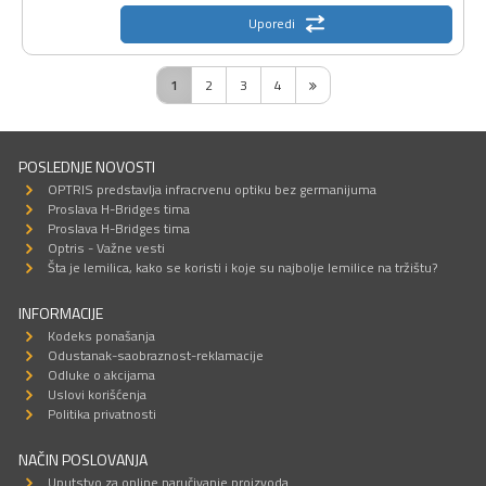
Uporedi
1
2
3
4
POSLEDNJE NOVOSTI
OPTRIS predstavlja infracrvenu optiku bez germanijuma
Proslava H-Bridges tima
Proslava H-Bridges tima
Optris - Važne vesti
Šta je lemilica, kako se koristi i koje su najbolje lemilice na tržištu?
INFORMACIJE
Kodeks ponašanja
Odustanak-saobraznost-reklamacije
Odluke o akcijama
Uslovi korišćenja
Politika privatnosti
NAČIN POSLOVANJA
Uputstvo za online naručivanje proizvoda