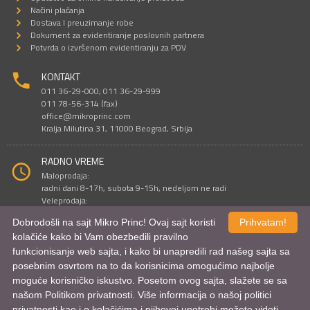
Načini plaćanja
Dostava I preuzimanje robe
Dokument za evidentiranje poslovnih partnera
Potvrda o izvršenom evidentiranju za PDV
KONTAKT
011 36-29-000; 011 36-29-999
011 78-56-314 (fax)
office@mikroprinc.com
Kralja Milutina 31, 11000 Beograd, Srbija
RADNO VREME
Maloprodaja:
radni dani 8-17h, subota 9-15h, nedeljom ne radi
Veleprodaja:
radni dani 9-16h, subotom i nedeljom ne radi
Dobrodošli na sajt Mikro Princ! Ovaj sajt koristi
Prihvatam!
kolačiće kako bi Vam obezbedili pravilno
funkcionisanje web sajta, i kako bi unapredili rad našeg sajta sa
Sve cene su iskazane u dinarima. PDV je uračunat u cenu.
posebnim osvrtom na to da korisnicima omogućimo najbolje
© Mikro Princ 1999 - 2026. Sva prava su zadržana.
Kreirao
*nbgcreator
|
Izdrada Internet prodavnice
,
Izrada sajta
i
mobilnih
moguće korisničko iskustvo. Posetom ovog sajta, slažete se sa
aplikacija
i
SEO optimizacija
našom Politikom privatnosti. Više informacija o našoj politici
privatnosti kao i o kolačićima i njihovoj upotrebi možete videti