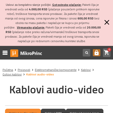
Uslovi za besplatno slanje pošiljki:
Gotovinsko plaćanje:
Paketi čija je
vrednost veća od
4.000,00 RSD
(plaćanje pouzećem prilikom isporuke
robe), troškove transporta snosi prodavac. Za pakete čija je vrednost
manja od ovog iznosa, cena isporuke je fiksna i iznosi
600,00 RSD
bez
obzira na masu paketa i naplaćuje se kupcu po prijemu
pošiljke.
Virmansko plaćanje:
Paketi čija je vrednost veća od
20.000,00
RSD
(plaćanje robe preko računa/virmanski) troškove transporta snosi
prodavac. Za pakete čija je vrednost manja od ovog iznosa, isporuka se
naplaćuje po redovnom cenovniku kurirske službe.
0
shopping_cart
https
Početna
Proizvodi
Elektromehaničke komponente
Kablovi
Gotovi kablovi
Kablovi audio-video
Kablovi audio-video