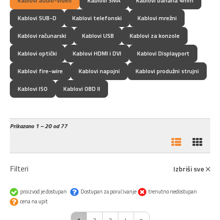
Kablovi audio-video
Kablovi SMA
Kablovi banana 4mm
Kablovi SUB-D
Kablovi telefonski
Kablovi mrežni
Kablovi računarski
Kablovi USB
Kablovi za konzole
Kablovi optički
Kablovi HDMI i DVI
Kablovi Displayport
Kablovi fire-wire
Kablovi napojni
Kablovi produžni strujni
Kablovi ISO
Kablovi OBD II
Prikazano
1 – 20 od 77
Filteri
Izbriši sve
proizvod je dostupan
Dostupan za poručivanje
trenutno nedostupan
cena na upit