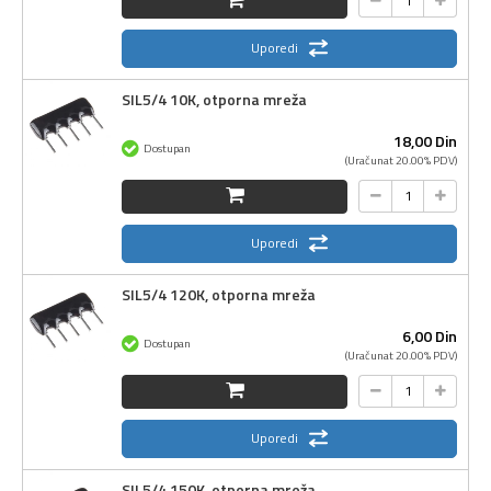
Uporedi
SIL5/4 10K, otporna mreža
18,
00
Din
Dostupan
(Uračunat 20.00% PDV)
Uporedi
SIL5/4 120K, otporna mreža
6,
00
Din
Dostupan
(Uračunat 20.00% PDV)
Uporedi
SIL5/4 150K, otporna mreža