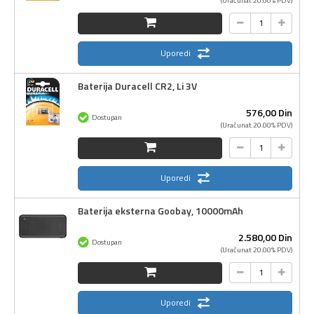
Uporedi
Baterija Duracell CR2, Li 3V
576,
00
Din
Dostupan
(Uračunat 20.00% PDV)
Uporedi
Baterija eksterna Goobay, 10000mAh
2.580,
00
Din
Dostupan
(Uračunat 20.00% PDV)
Uporedi