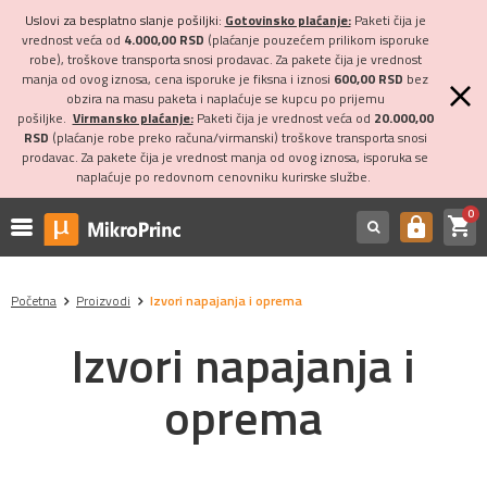
Uslovi za besplatno slanje pošiljki:
Gotovinsko plaćanje:
Paketi čija je
vrednost veća od
4.000,00 RSD
(plaćanje pouzećem prilikom isporuke
robe), troškove transporta snosi prodavac. Za pakete čija je vrednost
manja od ovog iznosa, cena isporuke je fiksna i iznosi
600,00 RSD
bez
obzira na masu paketa i naplaćuje se kupcu po prijemu
pošiljke.
Virmansko plaćanje:
Paketi čija je vrednost veća od
20.000,00
RSD
(plaćanje robe preko računa/virmanski) troškove transporta snosi
prodavac. Za pakete čija je vrednost manja od ovog iznosa, isporuka se
naplaćuje po redovnom cenovniku kurirske službe.
0
shopping_cart
https
Početna
Proizvodi
Izvori napajanja i oprema
Izvori napajanja i
oprema