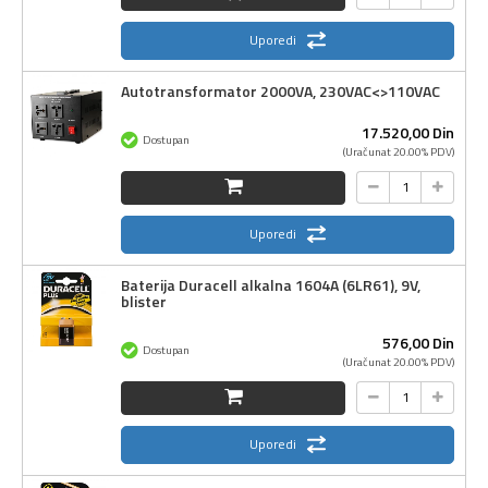
Uporedi
Autotransformator 2000VA, 230VAC<>110VAC
17.520,
00
Din
Dostupan
(Uračunat 20.00% PDV)
Uporedi
Baterija Duracell alkalna 1604A (6LR61), 9V,
blister
576,
00
Din
Dostupan
(Uračunat 20.00% PDV)
Uporedi