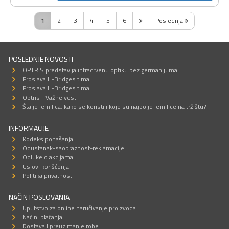
1
2
3
4
5
6
Poslednja
POSLEDNJE NOVOSTI
OPTRIS predstavlja infracrvenu optiku bez germanijuma
Proslava H-Bridges tima
Proslava H-Bridges tima
Optris - Važne vesti
Šta je lemilica, kako se koristi i koje su najbolje lemilice na tržištu?
INFORMACIJE
Kodeks ponašanja
Odustanak-saobraznost-reklamacije
Odluke o akcijama
Uslovi korišćenja
Politika privatnosti
NAČIN POSLOVANJA
Uputstvo za online naručivanje proizvoda
Načini plaćanja
Dostava I preuzimanje robe