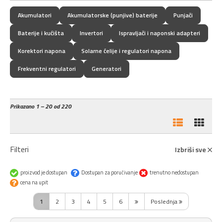
Akumulatori
Akumulatorske (punjive) baterije
Punjači
Baterije i kućišta
Invertori
Ispravljači i naponski adapteri
Korektori napona
Solarne ćelije i regulatori napona
Frekventni regulatori
Generatori
Prikazano
1 – 20 od 220
Filteri
Izbriši sve
proizvod je dostupan
Dostupan za poručivanje
trenutno nedostupan
cena na upit
1
2
3
4
5
6
Poslednja