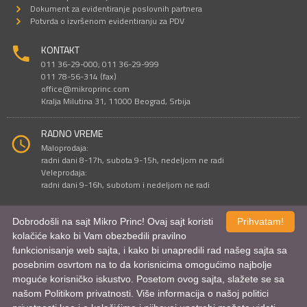
Dokument za evidentiranje poslovnih partnera
Potvrda o izvršenom evidentiranju za PDV
KONTAKT
011 36-29-000; 011 36-29-999
011 78-56-314 (fax)
office@mikroprinc.com
Kralja Milutina 31, 11000 Beograd, Srbija
RADNO VREME
Maloprodaja:
radni dani 8-17h, subota 9-15h, nedeljom ne radi
Veleprodaja:
radni dani 9-16h, subotom i nedeljom ne radi
Dobrodošli na sajt Mikro Princ! Ovaj sajt koristi
Prihvatam!
Sve cene su iskazane u dinarima. PDV je uračunat u cenu.
kolačiće kako bi Vam obezbedili pravilno
© Mikro Princ 1999 - 2026. Sva prava su zadržana.
funkcionisanje web sajta, i kako bi unapredili rad našeg sajta sa
Kreirao
*nbgcreator
|
Izdrada Internet prodavnice
,
Izrada sajta
i
mobilnih
aplikacija
i
SEO optimizacija
posebnim osvrtom na to da korisnicima omogućimo najbolje
moguće korisničko iskustvo. Posetom ovog sajta, slažete se sa
našom Politikom privatnosti. Više informacija o našoj politici