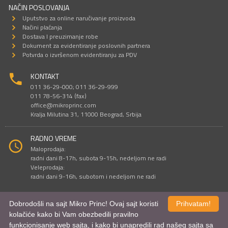
NAČIN POSLOVANJA
Uputstvo za online naručivanje proizvoda
Načini plaćanja
Dostava I preuzimanje robe
Dokument za evidentiranje poslovnih partnera
Potvrda o izvršenom evidentiranju za PDV
KONTAKT
011 36-29-000; 011 36-29-999
011 78-56-314 (fax)
office@mikroprinc.com
Kralja Milutina 31, 11000 Beograd, Srbija
RADNO VREME
Maloprodaja:
radni dani 8-17h, subota 9-15h, nedeljom ne radi
Veleprodaja:
radni dani 9-16h, subotom i nedeljom ne radi
Dobrodošli na sajt Mikro Princ! Ovaj sajt koristi
Prihvatam!
Sve cene su iskazane u dinarima. PDV je uračunat u cenu.
kolačiće kako bi Vam obezbedili pravilno
© Mikro Princ 1999 - 2026. Sva prava su zadržana.
funkcionisanje web sajta, i kako bi unapredili rad našeg sajta sa
Kreirao
*nbgcreator
|
Izdrada Internet prodavnice
,
Izrada sajta
i
mobilnih