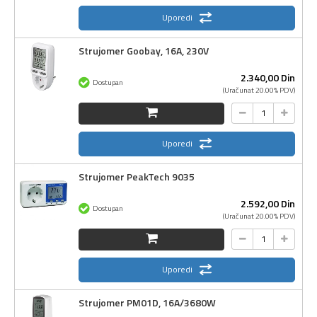
Uporedi
Strujomer Goobay, 16A, 230V
2.340,
00
Din
Dostupan
(Uračunat 20.00% PDV)
Uporedi
Strujomer PeakTech 9035
2.592,
00
Din
Dostupan
(Uračunat 20.00% PDV)
Uporedi
Strujomer PM01D, 16A/3680W