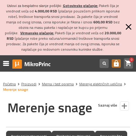
Uslovi za besplatno slanje pošiljki:
Gotovinsko plaćanje:
Paketi čija je
vrednost veća od
4.000,00 RSD
(plaćanje pouzećem prilikom isporuke
robe), troškove transporta snosi prodavac. Za pakete čija je vrednost
manja od ovog iznosa, cena isporuke je fiksna i iznosi
600,00 RSD
bez
obzira na masu paketa i naplaćuje se kupcu po prijemu
pošiljke.
Virmansko plaćanje:
Paketi čija je vrednost veća od
20.000,00
RSD
(plaćanje robe preko računa/virmanski) troškove transporta snosi
prodavac. Za pakete čija je vrednost manja od ovog iznosa, isporuka se
naplaćuje po redovnom cenovniku kurirske službe.
0
shopping_cart
https
Početna
Proizvodi
Merna i test oprema
Merenje električnih veličina
Merenje snage
Merenje snage
Saznaj više