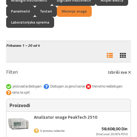
Analogni instrumenti
Digitalni multimetri
Amper klešta
Panelmetri
Testeri
Merenje snage
Laboratorijska oprema
Prikazano
1 – 20 od 4
Filteri
Izbriši sve
proizvod je dostupan
Dostupan za poručivanje
trenutno nedostupan
cena na upit
Proizvodi
Analizator snage PeakTech 2510
58.608,
00
Din
U procesu nabavke
(Uračunat 20.00% PDV)