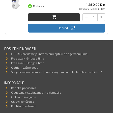
1.860,
00
Din
Dostupan
(Uračunat 20.00% PDV)
Uporedi
POSLEDNJE NOVOSTI
OPTRIS predstavlja infracrvenu optiku bez germanijuma
Proslava H-Bridges tima
Proslava H-Bridges tima
Optris - Važne vesti
Šta je lemilica, kako se koristi i koje su najbolje lemilice na tržištu?
INFORMACIJE
Kodeks ponašanja
Odustanak-saobraznost-reklamacije
Odluke o akcijama
Uslovi korišćenja
Politika privatnosti