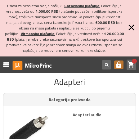
Uslovi za besplatno slanje pošiljki:
Gotovinsko plaćanje:
Paketi čija je
vrednost veća od
4.000,00 RSD
(plaćanje pouzećem prilikom isporuke
robe), troškove transporta snosi prodavac. Za pakete čija je vrednost
manja od ovog iznosa, cena isporuke je fiksna i iznosi
600,00 RSD
bez
obzira na masu paketa i naplaćuje se kupcu po prijemu
pošiljke.
Virmansko plaćanje:
Paketi čija je vrednost veća od
20.000,00
RSD
(plaćanje robe preko računa/virmanski) troškove transporta snosi
prodavac. Za pakete čija je vrednost manja od ovog iznosa, isporuka se
naplaćuje po redovnom cenovniku kurirske službe.
0
shopping_cart
https
Adapteri
Kategorije proizvoda
Adapteri audio