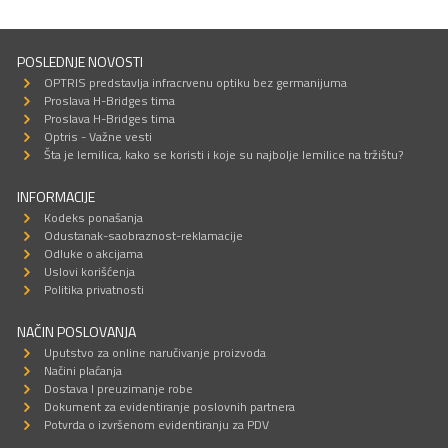
POSLEDNJE NOVOSTI
OPTRIS predstavlja infracrvenu optiku bez germanijuma
Proslava H-Bridges tima
Proslava H-Bridges tima
Optris - Važne vesti
Šta je lemilica, kako se koristi i koje su najbolje lemilice na tržištu?
INFORMACIJE
Kodeks ponašanja
Odustanak-saobraznost-reklamacije
Odluke o akcijama
Uslovi korišćenja
Politika privatnosti
NAČIN POSLOVANJA
Uputstvo za online naručivanje proizvoda
Načini plaćanja
Dostava I preuzimanje robe
Dokument za evidentiranje poslovnih partnera
Potvrda o izvršenom evidentiranju za PDV