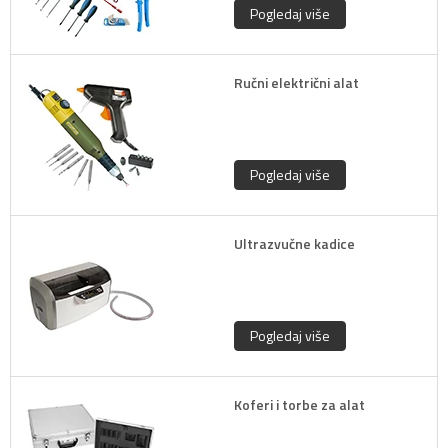
Pogledaj više
Ručni električni alat
Pogledaj više
Ultrazvučne kadice
Pogledaj više
Koferi i torbe za alat