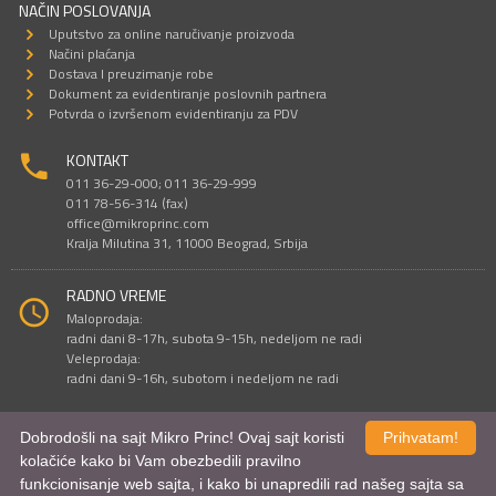
NAČIN POSLOVANJA
Uputstvo za online naručivanje proizvoda
Načini plaćanja
Dostava I preuzimanje robe
Dokument za evidentiranje poslovnih partnera
Potvrda o izvršenom evidentiranju za PDV
KONTAKT
011 36-29-000; 011 36-29-999
011 78-56-314 (fax)
office@mikroprinc.com
Kralja Milutina 31, 11000 Beograd, Srbija
RADNO VREME
Maloprodaja:
radni dani 8-17h, subota 9-15h, nedeljom ne radi
Veleprodaja:
radni dani 9-16h, subotom i nedeljom ne radi
Dobrodošli na sajt Mikro Princ! Ovaj sajt koristi
Prihvatam!
Sve cene su iskazane u dinarima. PDV je uračunat u cenu.
kolačiće kako bi Vam obezbedili pravilno
© Mikro Princ 1999 - 2026. Sva prava su zadržana.
funkcionisanje web sajta, i kako bi unapredili rad našeg sajta sa
Kreirao
*nbgcreator
|
Izdrada Internet prodavnice
,
Izrada sajta
i
mobilnih