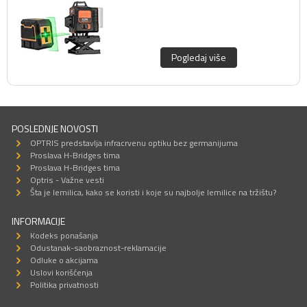
Pogledaj više
POSLEDNJE NOVOSTI
OPTRIS predstavlja infracrvenu optiku bez germanijuma
Proslava H-Bridges tima
Proslava H-Bridges tima
Optris - Važne vesti
Šta je lemilica, kako se koristi i koje su najbolje lemilice na tržištu?
INFORMACIJE
Kodeks ponašanja
Odustanak-saobraznost-reklamacije
Odluke o akcijama
Uslovi korišćenja
Politika privatnosti