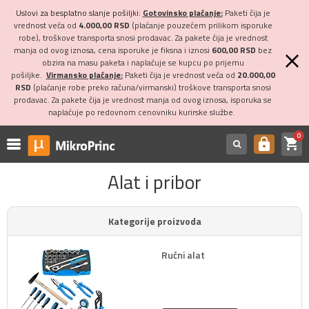
Uslovi za besplatno slanje pošiljki:
Gotovinsko plaćanje:
Paketi čija je
vrednost veća od
4.000,00 RSD
(plaćanje pouzećem prilikom isporuke
robe), troškove transporta snosi prodavac. Za pakete čija je vrednost
manja od ovog iznosa, cena isporuke je fiksna i iznosi
600,00 RSD
bez
obzira na masu paketa i naplaćuje se kupcu po prijemu
pošiljke.
Virmansko plaćanje:
Paketi čija je vrednost veća od
20.000,00
RSD
(plaćanje robe preko računa/virmanski) troškove transporta snosi
prodavac. Za pakete čija je vrednost manja od ovog iznosa, isporuka se
naplaćuje po redovnom cenovniku kurirske službe.
0
shopping_cart
https
Alat i pribor
Kategorije proizvoda
Ručni alat