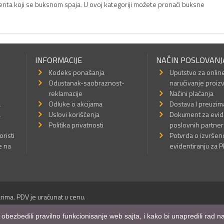
menta koji se buksnom spaja. U ovoj kategoriji možete pronaći buksne
INFORMACIJE
NAČIN POSLOVANJ
Kodeks ponašanja
Uputstvo za onlin
Odustanak-saobraznost-
naručivanje proiz
reklamacije
Načini plaćanja
a
Odluke o akcijama
Dostava I preuzim
a
Uslovi korišćenja
Dokument za evid
Politika privatnosti
poslovnih partner
oristi
Potvrda o izvrše
e na
evidentiranju za 
rima. PDV je uračunat u cenu.
Sva prava su zadržana.
m obezbedili pravilno funkcionisanje web sajta, i kako bi unapredili rad
a Internet prodavnice
,
Izrada sajta
i
mobilnih aplikacija
i
SEO optimizacija