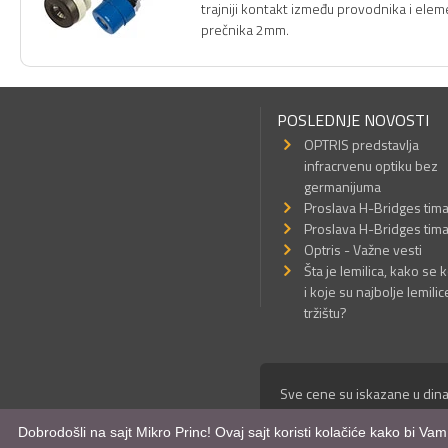
trajniji kontakt između provodnika i ele
prečnika 2mm.
POSLEDNJE NOVOSTI
OPTRIS predstavlja
infracrvenu optiku bez
germanijuma
Proslava H-Bridges tim
Proslava H-Bridges tim
Optris - Važne vesti
Šta je lemilica, kako se k
i koje su najbolje lemilic
tržištu?
Sve cene su iskazane u dina
© Mikro Princ 1999 - 2026. 
Dobrodošli na sajt Mikro Princ! Ovaj sajt koristi kolačiće kako bi Va
Kreirao
*nbgcreator
|
Izdrad