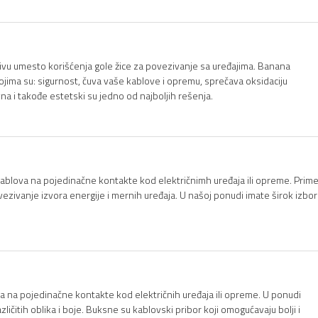
vu umesto korišćenja gole žice za povezivanje sa uređajima. Banana
jima su: sigurnost, čuva vaše kablove i opremu, sprečava oksidaciju
a i takođe estetski su jedno od najboljih rešenja.
blova na pojedinačne kontakte kod električnimh uređaja ili opreme. Prime
ezivanje izvora energije i mernih uređaja. U našoj ponudi imate širok izbor
 na pojedinačne kontakte kod električnih uređaja ili opreme. U ponudi
čitih oblika i boje. Buksne su kablovski pribor koji omogućavaju bolji i