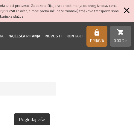
ta snosi prodavac. Za pakete čija je vrednost manja od ovog iznosa, cena
00,00 RSD
(plaćanje robe preko računa/virmanski) troškove transporta snosi
kurirske službe.
shopping_cart
https
MA
NAJČEŠĆA PITANJA
NOVOSTI
KONTAKT
PRIJAVA
0,
00
Din
Pogledaj više