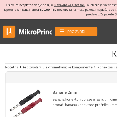
Uslovi za besplatno slanje pošiljki:
Gotovinsko plaćanje:
Paketi čija je vrednost
isporuke je fiksna i iznosi
600,00 RSD
bez obzira na masu paketa i naplaćuje se 
prodavac. Za pakete č
PROIZVODI
K
Početna
Proizvodi
Elektromehaničke komponente
Konektori i 
Banane 2mm
Banana konektori dolaze u različitim dime
pronaći banana konektore prečnika 2mm