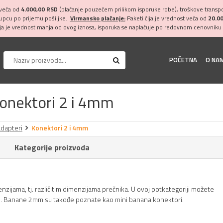
 veća od
4.000,00 RSD
(plaćanje pouzećem prilikom isporuke robe), troškove transpor
kupcu po prijemu pošiljke.
Virmansko plaćanje:
Paketi čija je vrednost veća od
20.0
ija je vrednost manja od ovog iznosa, isporuka se naplaćuje po redovnom cenovniku 
POČETNA
O NA
onektori 2 i 4mm
adapteri
Konektori 2 i 4mm
Kategorije proizvoda
nzijama, tj. različitim dimenzijama prečnika. U ovoj potkategoriji možete
. Banane 2mm su takođe poznate kao mini banana konektori.