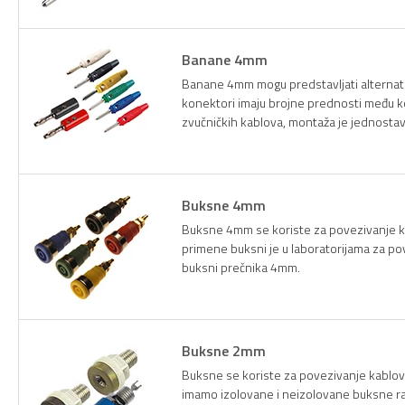
Banane 4mm
Banane 4mm mogu predstavljati alternati
konektori imaju brojne prednosti među ko
zvučničkih kablova, montaža je jednostavn
Buksne 4mm
Buksne 4mm se koriste za povezivanje ka
primene buksni je u laboratorijama za pov
buksni prečnika 4mm.
Buksne 2mm
Buksne se koriste za povezivanje kablova
imamo izolovane i neizolovane buksne razli