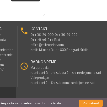
A
KONTAKT
e
011 36-29-000; 011 36-29-999
voda
011 78-56-314 (fax)
office@mikroprinc.com
anje robe
Kralja Milutina 31, 11000 Beograd, Srbija
entiranje
a
RADNO VREME
nom
Maloprodaja:
PDV
radni dani 8-17h, subota 9-15h, nedeljom ne radi
Veleprodaja:
radni dani 9-16h, subotom i nedeljom ne radi
 našeg sajta sa posebnim osvrtom na to da
Prihvatam!