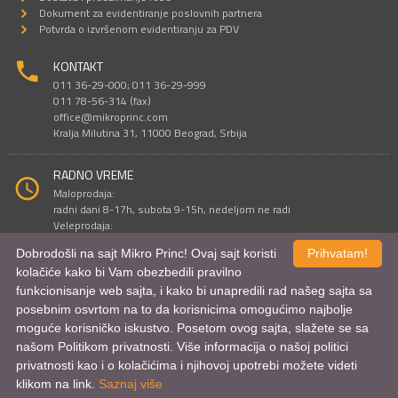
Dokument za evidentiranje poslovnih partnera
Potvrda o izvršenom evidentiranju za PDV
KONTAKT
011 36-29-000; 011 36-29-999
011 78-56-314 (fax)
office@mikroprinc.com
Kralja Milutina 31, 11000 Beograd, Srbija
RADNO VREME
Maloprodaja:
radni dani 8-17h, subota 9-15h, nedeljom ne radi
Veleprodaja:
radni dani 9-16h, subotom i nedeljom ne radi
Dobrodošli na sajt Mikro Princ! Ovaj sajt koristi
Prihvatam!
kolačiće kako bi Vam obezbedili pravilno
funkcionisanje web sajta, i kako bi unapredili rad našeg sajta sa
Sve cene su iskazane u dinarima. PDV je uračunat u cenu.
posebnim osvrtom na to da korisnicima omogućimo najbolje
© Mikro Princ 1999 - 2026. Sva prava su zadržana.
Kreirao
*nbgcreator
|
Izdrada Internet prodavnice
,
Izrada sajta
i
mobilnih
moguće korisničko iskustvo. Posetom ovog sajta, slažete se sa
aplikacija
i
SEO optimizacija
našom Politikom privatnosti. Više informacija o našoj politici
privatnosti kao i o kolačićima i njihovoj upotrebi možete videti
klikom na link.
Saznaj više
Uporednik proizvoda