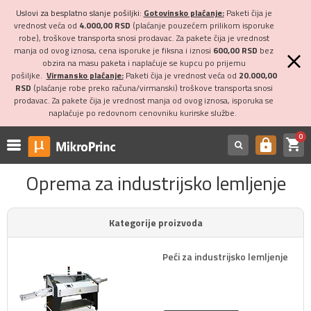
Uslovi za besplatno slanje pošiljki:
Gotovinsko plaćanje:
Paketi čija je
vrednost veća od
4.000,00 RSD
(plaćanje pouzećem prilikom isporuke
robe), troškove transporta snosi prodavac. Za pakete čija je vrednost
manja od ovog iznosa, cena isporuke je fiksna i iznosi
600,00 RSD
bez
obzira na masu paketa i naplaćuje se kupcu po prijemu
pošiljke.
Virmansko plaćanje:
Paketi čija je vrednost veća od
20.000,00
RSD
(plaćanje robe preko računa/virmanski) troškove transporta snosi
prodavac. Za pakete čija je vrednost manja od ovog iznosa, isporuka se
naplaćuje po redovnom cenovniku kurirske službe.
0
shopping_cart
https
Oprema za industrijsko lemljenje
Kategorije proizvoda
Peći za industrijsko lemljenje