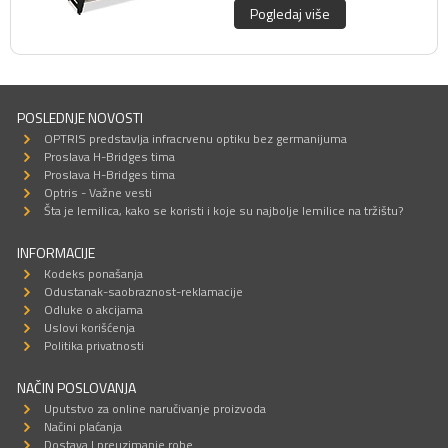
Pogledaj više
POSLEDNJE NOVOSTI
OPTRIS predstavlja infracrvenu optiku bez germanijuma
Proslava H-Bridges tima
Proslava H-Bridges tima
Optris - Važne vesti
Šta je lemilica, kako se koristi i koje su najbolje lemilice na tržištu?
INFORMACIJE
Kodeks ponašanja
Odustanak-saobraznost-reklamacije
Odluke o akcijama
Uslovi korišćenja
Politika privatnosti
NAČIN POSLOVANJA
Uputstvo za online naručivanje proizvoda
Načini plaćanja
Dostava I preuzimanje robe