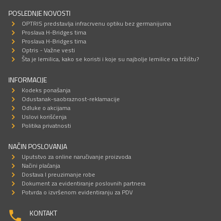
POSLEDNJE NOVOSTI
OPTRIS predstavlja infracrvenu optiku bez germanijuma
Proslava H-Bridges tima
Proslava H-Bridges tima
Optris - Važne vesti
Šta je lemilica, kako se koristi i koje su najbolje lemilice na tržištu?
INFORMACIJE
Kodeks ponašanja
Odustanak-saobraznost-reklamacije
Odluke o akcijama
Uslovi korišćenja
Politika privatnosti
NAČIN POSLOVANJA
Uputstvo za online naručivanje proizvoda
Načini plaćanja
Dostava I preuzimanje robe
Dokument za evidentiranje poslovnih partnera
Potvrda o izvršenom evidentiranju za PDV
KONTAKT