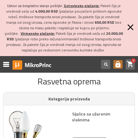
Uslovi za besplatno slanje pošiljki:
Gotovinsko plaćanje:
Paketi čija je
vrednost veća od
4.000,00 RSD
(plaćanje pouzećem prilikom isporuke
robe), troškove transporta snosi prodavac. Za pakete čija je vrednost
manja od ovog iznosa, cena isporuke je fiksna i iznosi
600,00 RSD
bez
obzira na masu paketa i naplaćuje se kupcu po prijemu
pošiljke.
Virmansko plaćanje:
Paketi čija je vrednost veća od
20.000,00
RSD
(plaćanje robe preko računa/virmanski) troškove transporta snosi
prodavac. Za pakete čija je vrednost manja od ovog iznosa, isporuka se
naplaćuje po redovnom cenovniku kurirske službe.
0
shopping_cart
https
Rasvetna oprema
Kategorije proizvoda
Sijalice sa užarenim
vlaknima