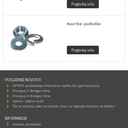
Pogledaj više
Navrtke i podloške
Pogledaj više
POSLEDNJE NOVOSTI
OPTRIS predstavlja infracrvenu optiku bez germanijuma
Proslava H-Bridges tima
Proslava H-Bridges tima
Optris - Važne vesti
Šta je lemilica, kako se koristi i koje su najbolje lemilice na tržištu?
INFORMACIJE
Kodeks ponašanja