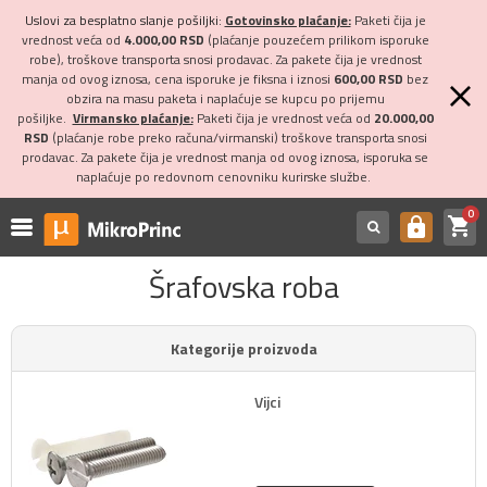
Uslovi za besplatno slanje pošiljki:
Gotovinsko plaćanje:
Paketi čija je
vrednost veća od
4.000,00 RSD
(plaćanje pouzećem prilikom isporuke
robe), troškove transporta snosi prodavac. Za pakete čija je vrednost
manja od ovog iznosa, cena isporuke je fiksna i iznosi
600,00 RSD
bez
obzira na masu paketa i naplaćuje se kupcu po prijemu
pošiljke.
Virmansko plaćanje:
Paketi čija je vrednost veća od
20.000,00
RSD
(plaćanje robe preko računa/virmanski) troškove transporta snosi
prodavac. Za pakete čija je vrednost manja od ovog iznosa, isporuka se
naplaćuje po redovnom cenovniku kurirske službe.
0
shopping_cart
https
Šrafovska roba
Kategorije proizvoda
Vijci