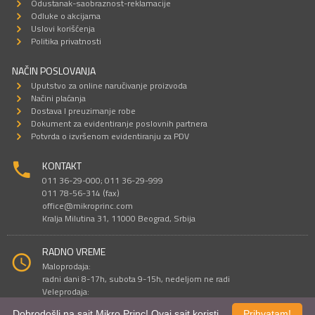
Odustanak-saobraznost-reklamacije
Odluke o akcijama
Uslovi korišćenja
Politika privatnosti
NAČIN POSLOVANJA
Uputstvo za online naručivanje proizvoda
Načini plaćanja
Dostava I preuzimanje robe
Dokument za evidentiranje poslovnih partnera
Potvrda o izvršenom evidentiranju za PDV
KONTAKT
011 36-29-000; 011 36-29-999
011 78-56-314 (fax)
office@mikroprinc.com
Kralja Milutina 31, 11000 Beograd, Srbija
RADNO VREME
Maloprodaja:
radni dani 8-17h, subota 9-15h, nedeljom ne radi
Veleprodaja:
radni dani 9-16h, subotom i nedeljom ne radi
Dobrodošli na sajt Mikro Princ! Ovaj sajt koristi
Prihvatam!