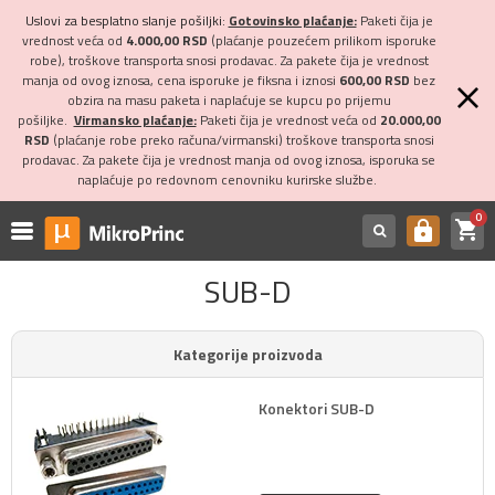
Uslovi za besplatno slanje pošiljki:
Gotovinsko plaćanje:
Paketi čija je
vrednost veća od
4.000,00 RSD
(plaćanje pouzećem prilikom isporuke
robe), troškove transporta snosi prodavac. Za pakete čija je vrednost
manja od ovog iznosa, cena isporuke je fiksna i iznosi
600,00 RSD
bez
obzira na masu paketa i naplaćuje se kupcu po prijemu
pošiljke.
Virmansko plaćanje:
Paketi čija je vrednost veća od
20.000,00
RSD
(plaćanje robe preko računa/virmanski) troškove transporta snosi
prodavac. Za pakete čija je vrednost manja od ovog iznosa, isporuka se
naplaćuje po redovnom cenovniku kurirske službe.
0
shopping_cart
https
SUB-D
Kategorije proizvoda
Konektori SUB-D