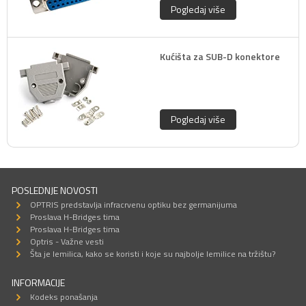
Pogledaj više
Kućišta za SUB-D konektore
Pogledaj više
POSLEDNJE NOVOSTI
OPTRIS predstavlja infracrvenu optiku bez germanijuma
Proslava H-Bridges tima
Proslava H-Bridges tima
Optris - Važne vesti
Šta je lemilica, kako se koristi i koje su najbolje lemilice na tržištu?
INFORMACIJE
Kodeks ponašanja