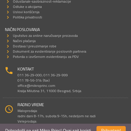
Odustanak-saobraznost-reklamacije
Odluke o akcijama
Uslovi korišćenja
Politika privatnosti
NAČIN POSLOVANJA
Uputstvo za online naručivanje proizvoda
Načini plaćanja
Dostava I preuzimanje robe
Dokument za evidentiranje poslovnih partnera
Potvrda o izvršenom evidentiranju za PDV
KONTAKT
011 36-29-000; 011 36-29-999
011 78-56-314 (fax)
office@mikroprinc.com
Kralja Milutina 31, 11000 Beograd, Srbija
RADNO VREME
Maloprodaja:
radni dani 8-17h, subota 9-15h, nedeljom ne radi
Veleprodaja:
radni dani 9-16h, subotom i nedeljom ne radi
Dobrodošli na sajt Mikro Princ! Ovaj sajt koristi
Prihvatam!