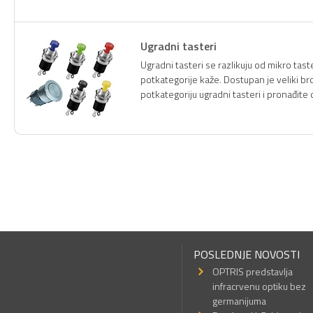
Ugradni tasteri
Ugradni tasteri se razlikuju od mikro ta
potkategorije kaže. Dostupan je veliki bro
potkategoriju ugradni tasteri i pronađite 
POSLEDNJE NOVOSTI
OPTRIS predstavlja
infracrvenu optiku bez
germanijuma