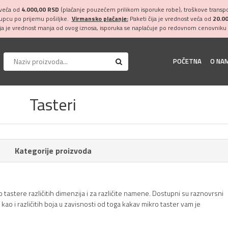
 veća od
4.000,00 RSD
(plaćanje pouzećem prilikom isporuke robe), troškove transpor
kupcu po prijemu pošiljke.
Virmansko plaćanje:
Paketi čija je vrednost veća od
20.0
ija je vrednost manja od ovog iznosa, isporuka se naplaćuje po redovnom cenovniku 
POČETNA
O NA
Tasteri
Kategorije proizvoda
 tastere različitih dimenzija i za različite namene. Dostupni su raznovrsni
 kao i različitih boja u zavisnosti od toga kakav mikro taster vam je