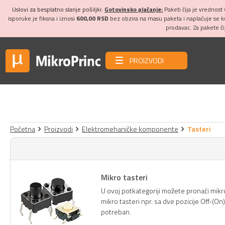
Uslovi za besplatno slanje pošiljki:
Gotovinsko plaćanje:
Paketi čija je vrednost
isporuke je fiksna i iznosi
600,00 RSD
bez obzira na masu paketa i naplaćuje se 
prodavac. Za pakete č
PROIZVODI
Početna
Proizvodi
Elektromehaničke komponente
Tasteri
Mikro tasteri
U ovoj potkategoriji možete pronaći mikro
mikro tasteri npr. sa dve pozicije Off-(On)
potreban.