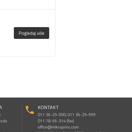
Pogledaj više
A
KONTAKT
e
011 36-29-000; 011 36-29-999
voda
011 78-56-314 (fax)
office@mikroprinc.com