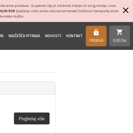
ta snosi prodavac. Za pakete čija je vrednost manja od ovog iznosa, cena
00,00 RSD
(plaćanje robe preko računa/virmanski) troškove transporta snosi
kurirske službe.
shopping_cart
https
MA
NAJČEŠĆA PITANJA
NOVOSTI
KONTAKT
PRIJAVA
0,
00
Din
Pogledaj više