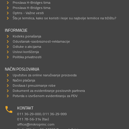
Proslava H-Bridges tima
Proslava H-Bridges tima
Optris - Važne vesti
Šta je lemilica, kako se koristi i koje su najbolje lemilice na tržištu?
INFORMACIJE
Kodeks ponašanja
Odustanak-saobraznost-reklamacije
Odluke o akcijama
Uslovi korišćenja
Politika privatnosti
NAČIN POSLOVANJA
Uputstvo za online naručivanje proizvoda
Načini plaćanja
Dostava I preuzimanje robe
Dokument za evidentiranje poslovnih partnera
Potvrda o izvršenom evidentiranju za PDV
KONTAKT
011 36-29-000; 011 36-29-999
011 78-56-314 (fax)
office@mikroprinc.com