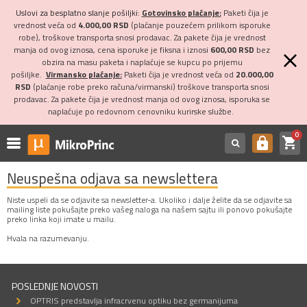
Uslovi za besplatno slanje pošiljki:
Gotovinsko plaćanje:
Paketi čija je
vrednost veća od
4.000,00 RSD
(plaćanje pouzećem prilikom isporuke
robe), troškove transporta snosi prodavac. Za pakete čija je vrednost
manja od ovog iznosa, cena isporuke je fiksna i iznosi
600,00 RSD
bez
obzira na masu paketa i naplaćuje se kupcu po prijemu
pošiljke.
Virmansko plaćanje:
Paketi čija je vrednost veća od
20.000,00
RSD
(plaćanje robe preko računa/virmanski) troškove transporta snosi
prodavac. Za pakete čija je vrednost manja od ovog iznosa, isporuka se
naplaćuje po redovnom cenovniku kurirske službe.
0
shopping_cart
https
Neuspešna odjava sa newslettera
Niste uspeli da se odjavite sa newsletter-a. Ukoliko i dalje želite da se odjavite sa
mailing liste pokušajte preko vašeg naloga na našem sajtu ili ponovo pokušajte
preko linka koji imate u mailu.
Hvala na razumevanju.
POSLEDNJE NOVOSTI
OPTRIS predstavlja infracrvenu optiku bez germanijuma