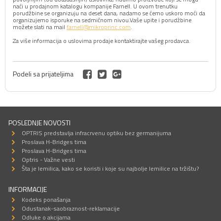
naći u prodajnom katalogu kompanije Farnell. U ovom trenutku
porudžbine se organizuju na deset dana, nadamo se ćemo uskoro moći da
organizujemo isporuke na sedmičnom nivou.Vaše upite i porudžbine
možete slati na mail
farnell@mikroprinc.com
.
Za više informacija o uslovima prodaje kontaktirajte vašeg prodavca.
Podeli sa prijateljima
POSLEDNJE NOVOSTI
OPTRIS predstavlja infracrvenu optiku bez germanijuma
Proslava H-Bridges tima
Proslava H-Bridges tima
Optris - Važne vesti
Šta je lemilica, kako se koristi i koje su najbolje lemilice na tržištu?
INFORMACIJE
Kodeks ponašanja
Odustanak-saobraznost-reklamacije
Odluke o akcijama