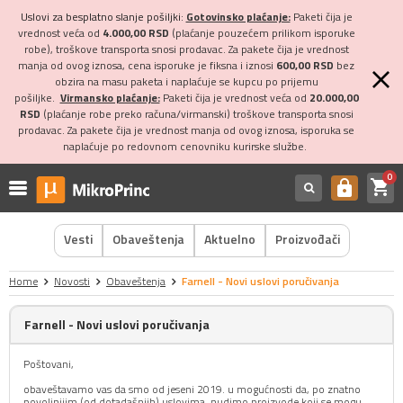
Uslovi za besplatno slanje pošiljki:
Gotovinsko plaćanje:
Paketi čija je
vrednost veća od
4.000,00 RSD
(plaćanje pouzećem prilikom isporuke
robe), troškove transporta snosi prodavac. Za pakete čija je vrednost
manja od ovog iznosa, cena isporuke je fiksna i iznosi
600,00 RSD
bez
obzira na masu paketa i naplaćuje se kupcu po prijemu
pošiljke.
Virmansko plaćanje:
Paketi čija je vrednost veća od
20.000,00
RSD
(plaćanje robe preko računa/virmanski) troškove transporta snosi
prodavac. Za pakete čija je vrednost manja od ovog iznosa, isporuka se
naplaćuje po redovnom cenovniku kurirske službe.
0
shopping_cart
https
Vesti
Obaveštenja
Aktuelno
Proizvođači
Home
Novosti
Obaveštenja
Farnell - Novi uslovi poručivanja
Farnell - Novi uslovi poručivanja
Poštovani,
obaveštavamo vas da smo od jeseni 2019. u mogućnosti da, po znatno
povoljnijim (od dotadašnjih) uslovima, nudimo proizvode koji se mogu