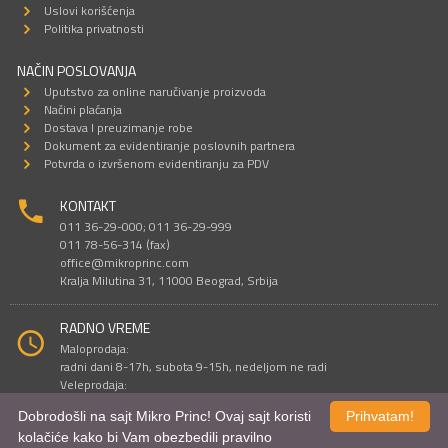
Uslovi korišćenja
Politika privatnosti
NAČIN POSLOVANJA
Uputstvo za online naručivanje proizvoda
Načini plaćanja
Dostava I preuzimanje robe
Dokument za evidentiranje poslovnih partnera
Potvrda o izvršenom evidentiranju za PDV
KONTAKT
011 36-29-000; 011 36-29-999
011 78-56-314 (fax)
office@mikroprinc.com
Kralja Milutina 31, 11000 Beograd, Srbija
RADNO VREME
Maloprodaja:
radni dani 8-17h, subota 9-15h, nedeljom ne radi
Veleprodaja:
radni dani 9-16h, subotom i nedeljom ne radi
Dobrodošli na sajt Mikro Princ! Ovaj sajt koristi
Prihvatam!
kolačiće kako bi Vam obezbedili pravilno