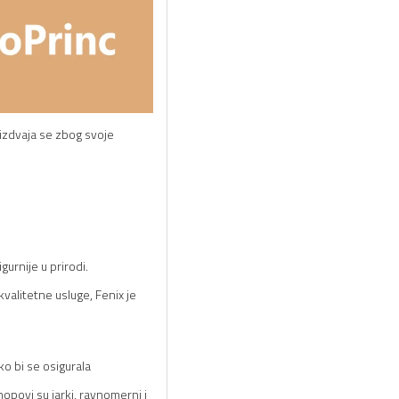
 izdvaja se zbog svoje
urnije u prirodi.
valitetne usluge, Fenix je
o bi se osigurala
opovi su jarki, ravnomerni i