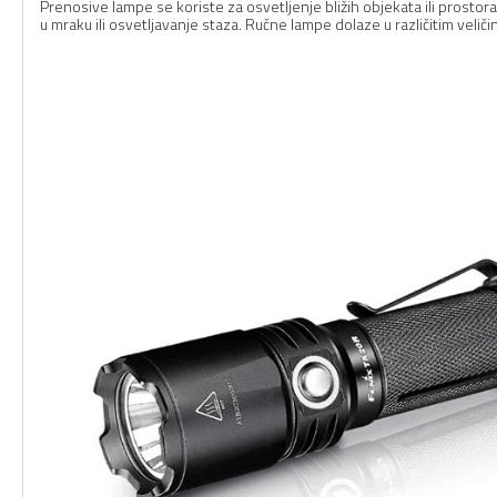
Prenosive lampe se koriste za osvetljenje bližih objekata ili prosto
u mraku ili osvetljavanje staza. Ručne lampe dolaze u različitim veliči