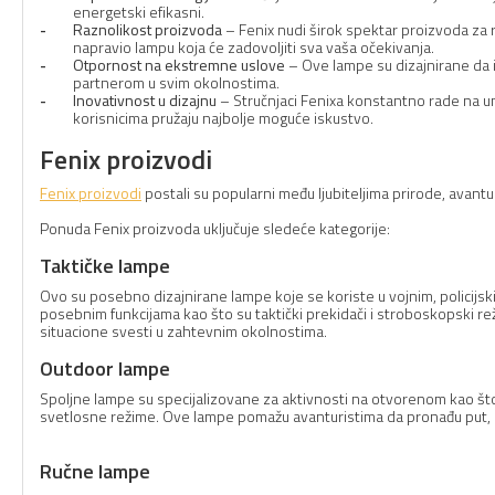
energetski efikasni.
Raznolikost proizvoda
– Fenix nudi širok spektar proizvoda za raz
napravio lampu koja će zadovoljiti sva vaša očekivanja.
Otpornost na ekstremne uslove
– Ove lampe su dizajnirane da iz
partnerom u svim okolnostima.
Inovativnost u dizajnu
– Stručnjaci Fenixa konstantno rade na una
korisnicima pružaju najbolje moguće iskustvo.
Fenix proizvodi
Fenix proizvodi
postali su popularni među ljubiteljima prirode, avantur
Ponuda Fenix proizvoda uključuje sledeće kategorije:
Taktičke lampe
Ovo su posebno dizajnirane lampe koje se koriste u vojnim, policijski
posebnim funkcijama kao što su taktički prekidači i stroboskopski re
situacione svesti u zahtevnim okolnostima.
Outdoor lampe
Spoljne lampe su specijalizovane za aktivnosti na otvorenom kao što s
svetlosne režime. Ove lampe pomažu avanturistima da pronađu put, pru
Ručne lampe