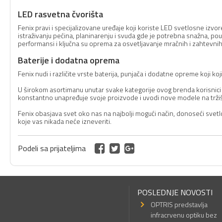
LED rasvetna čvorišta
Fenix pravi i specijalizovane uređaje koji koriste LED svetlosne izvor
istraživanju pećina, planinarenju i svuda gde je potrebna snažna, po
performansi i ključna su oprema za osvetljavanje mračnih i zahtevnih
Baterije i dodatna oprema
Fenix nudi i različite vrste baterija, punjača i dodatne opreme koji k
U širokom asortimanu unutar svake kategorije ovog brenda korisnici 
konstantno unapređuje svoje proizvode i uvodi nove modele na tržište
Fenix obasjava svet oko nas na najbolji mogući način, donoseći svetlos
koje vas nikada neće izneveriti.
Podeli sa prijateljima
POSLEDNJE NOVOSTI
OPTRIS predstavlja
infracrvenu optiku bez