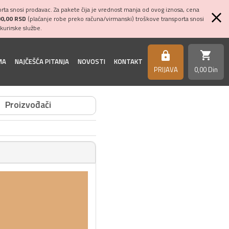
ta snosi prodavac. Za pakete čija je vrednost manja od ovog iznosa, cena
00,00 RSD
(plaćanje robe preko računa/virmanski) troškove transporta snosi
kurirske službe.
shopping_cart
https
MA
NAJČEŠĆA PITANJA
NOVOSTI
KONTAKT
PRIJAVA
0,
00
Din
Proizvođači