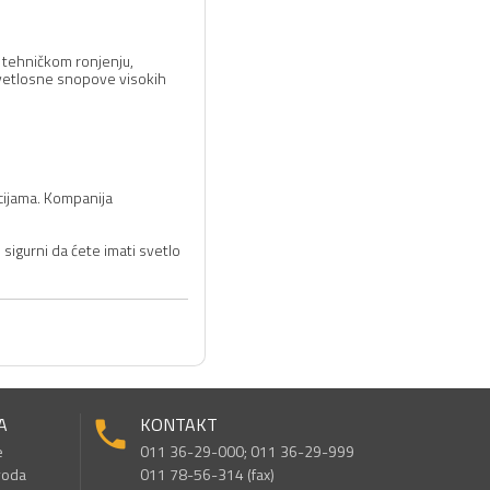
u tehničkom ronjenju,
 svetlosne snopove visokih
cijama. Kompanija
 sigurni da ćete imati svetlo
A
KONTAKT
e
011 36-29-000; 011 36-29-999
voda
011 78-56-314 (fax)