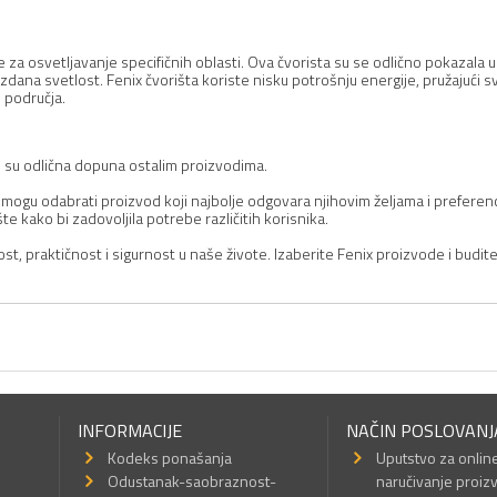
e za osvetljavanje specifičnih oblasti. Ova čvorista su se odlično pokazala 
uzdana svetlost. Fenix čvorišta koriste nisku potrošnju energije, pružajući
 područja.
oji su odlična dopuna ostalim proizvodima.
mogu odabrati proizvod koji najbolje odgovara njihovim željama i preferen
 kako bi zadovoljila potrebe različitih korisnika.
t, praktičnost i sigurnost u naše živote. Izaberite Fenix proizvode i budite
INFORMACIJE
NAČIN POSLOVANJ
Kodeks ponašanja
Uputstvo za onlin
Odustanak-saobraznost-
naručivanje proiz