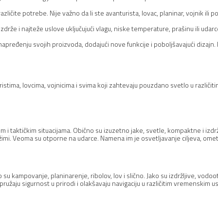
ličite potrebe. Nije važno da li ste avanturista, lovac, planinar, vojnik ili po
drže i najteže uslove uključujući vlagu, niske temperature, prašinu ili udarce
pređenju svojih proizvoda, dodajući nove funkcije i poboljšavajući dizajn. 
istima, lovcima, vojnicima i svima koji zahtevaju pouzdano svetlo u različiti
m i taktičkim situacijama. Obično su izuzetno jake, svetle, kompaktne i izdr
žimi. Veoma su otporne na udarce. Namena im je osvetljavanje ciljeva, omet
u kampovanje, planinarenje, ribolov, lov i slično. Jako su izdržljive, vodoot
žaju sigurnost u prirodi i olakšavaju navigaciju u različitim vremenskim u