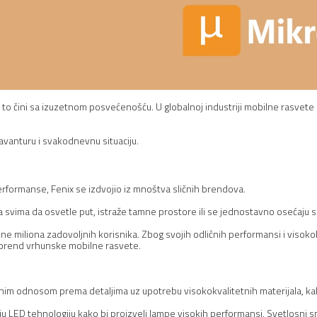
i to čini sa izuzetnom posvećenošću. U globalnoj industriji mobilne rasvete
avanturu i svakodnevnu situaciju.
rformanse, Fenix se izdvojio iz mnoštva sličnih brendova.
 svima da osvetle put, istraže tamne prostore ili se jednostavno osećaju sig
ne miliona zadovoljnih korisnika. Zbog svojih odličnih performansi i visokok
t brend vrhunske mobilne rasvete.
nim odnosom prema detaljima uz upotrebu visokokvalitetnih materijala, kak
u LED tehnologiju kako bi proizveli lampe visokih performansi. Svetlosni sn