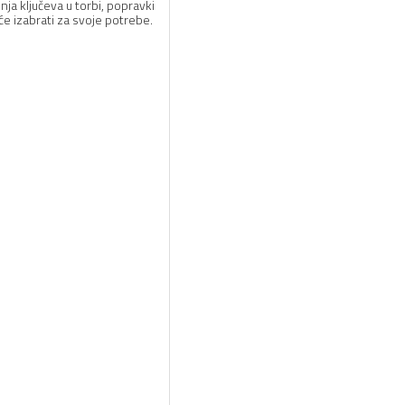
ja ključeva u torbi, popravki
 će izabrati za svoje potrebe.