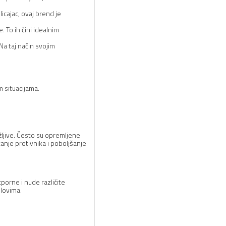
licajac, ovaj brend je
. To ih čini idealnim
Na taj način svojim
m situacijama.
žljive. Često su opremljene
anje protivnika i poboljšanje
porne i nude različite
slovima.