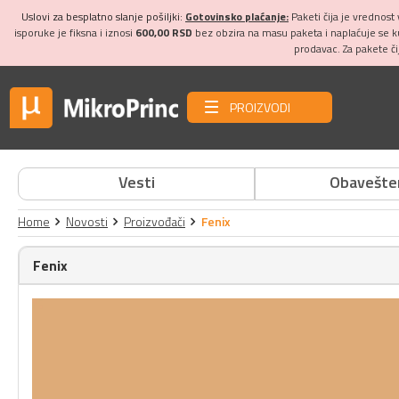
Uslovi za besplatno slanje pošiljki:
Gotovinsko plaćanje:
Paketi čija je vrednost
isporuke je fiksna i iznosi
600,00 RSD
bez obzira na masu paketa i naplaćuje se 
prodavac. Za pakete č
PROIZVODI
Vesti
Obavešte
Home
Novosti
Proizvođači
Fenix
Fenix