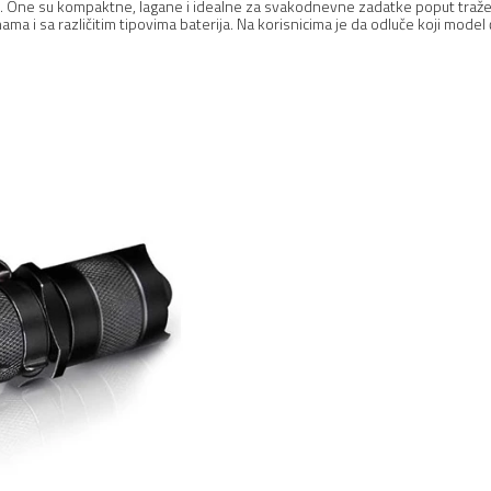
ra. One su kompaktne, lagane i idealne za svakodnevne zadatke poput tražen
nama i sa različitim tipovima baterija. Na korisnicima je da odluče koji model