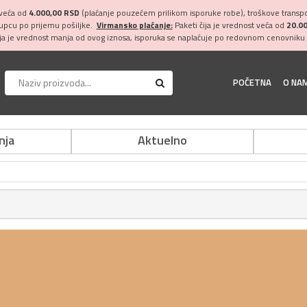
 veća od
4.000,00 RSD
(plaćanje pouzećem prilikom isporuke robe), troškove transpor
kupcu po prijemu pošiljke.
Virmansko plaćanje:
Paketi čija je vrednost veća od
20.0
ija je vrednost manja od ovog iznosa, isporuka se naplaćuje po redovnom cenovniku 
POČETNA
O NA
nja
Aktuelno