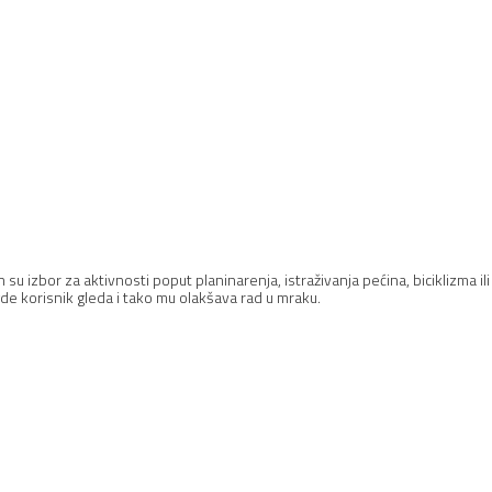
su izbor za aktivnosti poput planinarenja, istraživanja pećina, biciklizma i
e korisnik gleda i tako mu olakšava rad u mraku.