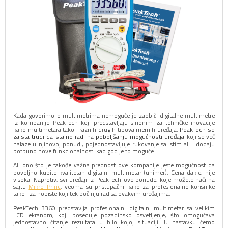
Kada govorimo o multimetrima nemoguće je zaobići digitalne multimetre
iz kompanije PeakTech koji predstavljaju sinonim za tehničke inovacije
kako multimetara tako i raznih drugih tipova mernih uređaja.
PeakTech se
zaista trudi da stalno radi na poboljšanju mogućnosti uređaja
koji se već
nalaze u njihovoj ponudi, pojednostavljuje rukovanje sa istim ali i dodaju
potpuno nove funkcionalnosti kad god je to moguće.
Ali ono što je takođe važna prednost ove kompanije jeste mogućnost da
povoljno kupite kvalitetan digitalni multimetar (unimer). Cena dakle, nije
visoka. Naprotiv, svi uređaji iz PeakTech-ove ponude, koje možete naći na
sajtu
Mikro Princ
, veoma su pristupačni kako za profesionalne korisnike
tako i za hobiste koji tek počinju rad sa ovakvim uređajima.
PeakTech 3360 predstavlja profesionalni digitalni multimetar sa velikim
LCD ekranom, koji poseduje pozadinsko osvetljenje, što omogućava
jednostavno čitanje rezultata u bilo kojoj situaciji. U nastavku ćemo