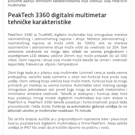
posvetiti pažnju tehničkim karakteristikama koje odlikuju ovaj PeakTech
multimetar
.
PeakTech 3360 digitalni multimetar
tehničke karakteristike
PeakTech 3360 je TrueRMS digitalni multimetar koji omogućava merenje
naizmeničnog i jednosmernog napona i struje. Merenje jednosmernog i
nazmeničnog napona se može vršiti do 1000V, dok se merenje
naizmenične i jednosmerne struje može vršiti do vrednosti od 20A.
Sve
izmerene vrednosti se mogu lako očitati na veoma preglednom i
osvetljenom LCD ekranu
veličine 20mm koji može prikazati do 40 000
cifara. Osim napona i struje ovaj model može takođe da izmeri i vrednosti
kapaciteta, frekvencije, otpora i temperature.
Osim toga kada je u pitanju ovaj multimetar (unimer) cena je zaista veoma
pristupačna, naročito kada uzmemo u obzir sve funkcije koje pruža ovaj
uređaj. Osim velikog broja veličina koje može meriti, funkcije koje se mogu
primeniti pri merenju su veoma korisne. Automatski izbor mernog opsega
omogućava jednostavan rad, pored toga mogu se sačuvati maksimalne i
minimalne izmerene vrednosti. Takođe je dostupna i funkcija data hold
koju poseduju mnogi modeli digitalnih multimetara koji nam dolaze iz
PeakTech-a. PeakTech 3360 takođe poseduje i funkcionalnosti poput testa
provodljivosti i testa dioda.
Funkcija za automatsko gašenje uređaja će se
aktivirati ukoliko je multimetar neaktivan 15 minuta.
Što se tiče dizajna, kućište je u prepoznatljivim nijansama bele i plave boje
koje su poznate kod digitalnih multimetara iz firme PeakTech. Klasa zaštite
uređaja je IP67 što znači da je kućište otporno na prašinu i vodu.