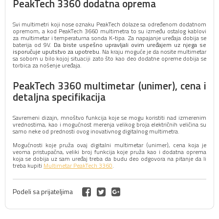
PeakTech 3360 dodatna oprema
Svi multimetri koji nose oznaku PeakTech dolaze sa određenom dodatnom
opremom, a kod PeakTech 3660 multimetra to su između ostalog kablovi
za multimetar i temperaturna sonda K-tipa. Za napajanje uređaja dobija se
baterija od 9V.
Da biste uspešno upravljali ovim uređajem uz njega se
isporučuje uputstvo za upotrebu.
Na kraju moguće je da nosite multimetar
sa sobom u bilo kojoj situaciji zato što kao deo dodatne opreme dobija se
torbica za nošenje uređaja.
PeakTech 3360 multimetar (unimer), cena i
detaljna specifikacija
Savremeni dizajn, mnoštvo funkcija koje se mogu koristiti nad izmerenim
vrednostima, kao i mogućnost merenja velikog broja električnih veličina su
samo neke od prednosti ovog inovativnog digitalnog multimetra.
Mogućnosti koje pruža ovaj digitalni multimetar (unimer), cena koja je
veoma pristupačna, veliki broj funkcija koje pruža kao i dodatna oprema
koja se dobija uz sam uređaj treba da budu deo odgovora na pitanje da li
treba kupiti
Multimetar PeakTech 3360
.
Podeli sa prijateljima