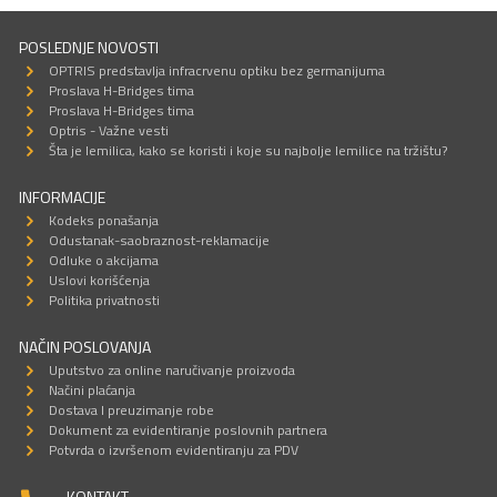
POSLEDNJE NOVOSTI
OPTRIS predstavlja infracrvenu optiku bez germanijuma
Proslava H-Bridges tima
Proslava H-Bridges tima
Optris - Važne vesti
Šta je lemilica, kako se koristi i koje su najbolje lemilice na tržištu?
INFORMACIJE
Kodeks ponašanja
Odustanak-saobraznost-reklamacije
Odluke o akcijama
Uslovi korišćenja
Politika privatnosti
NAČIN POSLOVANJA
Uputstvo za online naručivanje proizvoda
Načini plaćanja
Dostava I preuzimanje robe
Dokument za evidentiranje poslovnih partnera
Potvrda o izvršenom evidentiranju za PDV
KONTAKT