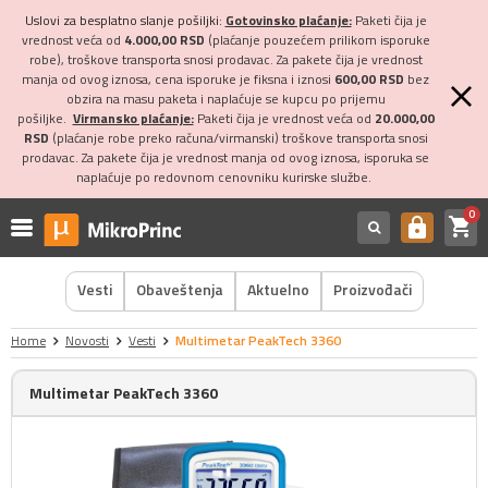
Uslovi za besplatno slanje pošiljki:
Gotovinsko plaćanje:
Paketi čija je
vrednost veća od
4.000,00 RSD
(plaćanje pouzećem prilikom isporuke
robe), troškove transporta snosi prodavac. Za pakete čija je vrednost
manja od ovog iznosa, cena isporuke je fiksna i iznosi
600,00 RSD
bez
obzira na masu paketa i naplaćuje se kupcu po prijemu
pošiljke.
Virmansko plaćanje:
Paketi čija je vrednost veća od
20.000,00
RSD
(plaćanje robe preko računa/virmanski) troškove transporta snosi
prodavac. Za pakete čija je vrednost manja od ovog iznosa, isporuka se
naplaćuje po redovnom cenovniku kurirske službe.
0
shopping_cart
https
Vesti
Obaveštenja
Aktuelno
Proizvođači
Home
Novosti
Vesti
Multimetar PeakTech 3360
Multimetar PeakTech 3360