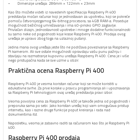
Dimenzije uređaja: 286mm × 122mm × 23mm
Kao što možete videti iz navedenih specifikacija Raspberry Pi 400
predstavlja moćan računar koji je jednostavan za upotrebu, koji se pokreće
pomoću četvorojezgarnog 64-bitnog procesora, sa 4GB RAM-a. Poseduje
mogućnost bežičnog umrežavanja i ima 40-pinsko GPIO zaglavlje.
Privlačan dizajn, jednostavnost upotrebe i mnoge dodatne funkcionalnosti
su samo neke od pogodnosti koje krase Raspberry Pi 400. Prodaja ovog
uređaja je upravo zbog toga na uzlaznoj putanji.
Jedina mana ovog uređaja jeste što ne podržava povezivanje sa Raspberry
Pi kamerom. Ali sve ostale mogućnosti opravdaju vašu punu pažnju i
stavljaju na razmatranje kupovinu uređaja Raspberry Pi 400. Cena je i više
nego pristupačna kada se sve uzme u obzir.
Praktična ocena Raspberry Pi 400
Raspberry Pi 400 je veoma koristan računar koji se može koristiti u
edukativne svrhe. Za prve korake u pravcu programiranja ali i upoznavanja
sa Raspberry Pi tehnologijom ovaj uređaj predstavlja pravi izbor.
Veoma povoljna cena za Raspberry Pi 400 je takođe jedna od pogodnosti i
preporuka sama po sebi. Jako koristan uređaj koji vam omogućava pristup
internetu, kao i razne druge funkcije poput kreiranja i rada nad
dokumentima itd.
Naposletku, veoma je zabavno raditi sa računarom kao što je Raspberry Pi
400.
Raspberry Pi 400 prodaja