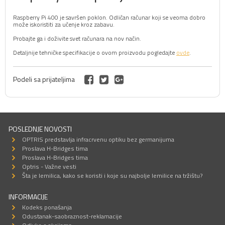
Raspberry Pi 400 je savršen poklon. Odličan računar koji se veoma dobro
može iskoristiti za učenje kroz zabavu.
Probajte ga i doživite svet računara na nov način.
Detaljnije tehničke specifikacije o ovom proizvodu pogledajte
ovde
.
Podeli sa prijateljima
POSLEDNJE NOVOSTI
OPTRIS predstavlja infracrvenu optiku bez germanijuma
Proslava H-Bridges tima
Proslava H-Bridges tima
Optris - Važne vesti
Šta je lemilica, kako se koristi i koje su najbolje lemilice na tržištu?
INFORMACIJE
Kodeks ponašanja
Odustanak-saobraznost-reklamacije