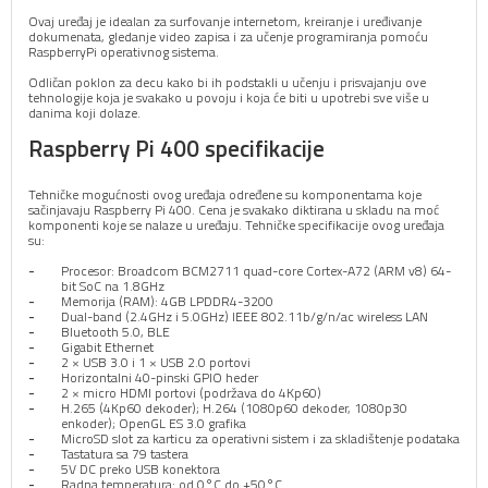
Ovaj uređaj je idealan za surfovanje internetom, kreiranje i uređivanje
dokumenata, gledanje video zapisa i za učenje programiranja pomoću
RaspberryPi operativnog sistema.
Odličan poklon za decu kako bi ih podstakli u učenju i prisvajanju ove
tehnologije koja je svakako u povoju i koja će biti u upotrebi sve više u
danima koji dolaze.
Raspberry Pi 400 specifikacije
Tehničke mogućnosti ovog uređaja određene su komponentama koje
sačinjavaju Raspberry Pi 400. Cena je svakako diktirana u skladu na moć
komponenti koje se nalaze u uređaju. Tehničke specifikacije ovog uređaja
su:
Procesor: Broadcom BCM2711 quad-core Cortex-A72 (ARM v8) 64-
bit SoC na 1.8GHz
Memorija (RAM): 4GB LPDDR4-3200
Dual-band (2.4GHz i 5.0GHz) IEEE 802.11b/g/n/ac wireless LAN
Bluetooth 5.0, BLE
Gigabit Ethernet
2 × USB 3.0 i 1 × USB 2.0 portovi
Horizontalni 40-pinski GPIO heder
2 × micro HDMI portovi (podržava do 4Kp60)
H.265 (4Kp60 dekoder); H.264 (1080p60 dekoder, 1080p30
enkoder); OpenGL ES 3.0 grafika
MicroSD slot za karticu za operativni sistem i za skladištenje podataka
Tastatura sa 79 tastera
5V DC preko USB konektora
Radna temperatura: od 0°C do +50°C