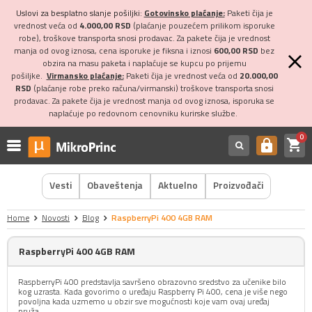
Uslovi za besplatno slanje pošiljki:
Gotovinsko plaćanje:
Paketi čija je
vrednost veća od
4.000,00 RSD
(plaćanje pouzećem prilikom isporuke
robe), troškove transporta snosi prodavac. Za pakete čija je vrednost
manja od ovog iznosa, cena isporuke je fiksna i iznosi
600,00 RSD
bez
obzira na masu paketa i naplaćuje se kupcu po prijemu
pošiljke.
Virmansko plaćanje:
Paketi čija je vrednost veća od
20.000,00
RSD
(plaćanje robe preko računa/virmanski) troškove transporta snosi
prodavac. Za pakete čija je vrednost manja od ovog iznosa, isporuka se
naplaćuje po redovnom cenovniku kurirske službe.
0
shopping_cart
https
Vesti
Obaveštenja
Aktuelno
Proizvođači
Home
Novosti
Blog
RaspberryPi 400 4GB RAM
RaspberryPi 400 4GB RAM
RaspberryPi 400 predstavlja savršeno obrazovno sredstvo za učenike bilo
kog uzrasta. Kada govorimo o uređaju Raspberry Pi 400, cena je više nego
povoljna kada uzmemo u obzir sve mogućnosti koje vam ovaj uređaj
pruža.