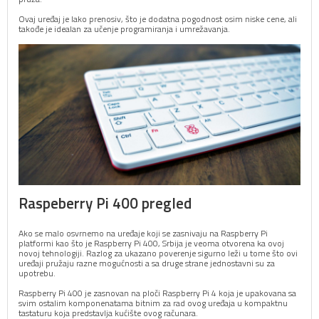
Ovaj uređaj je lako prenosiv, što je dodatna pogodnost osim niske cene, ali
takođe je idealan za učenje programiranja i umrežavanja.
Raspeberry Pi 400 pregled
Ako se malo osvrnemo na uređaje koji se zasnivaju na Raspberry Pi
platformi kao što je Raspberry Pi 400, Srbija je veoma otvorena ka ovoj
novoj tehnologiji. Razlog za ukazano poverenje sigurno leži u tome što ovi
uređaji pružaju razne mogućnosti a sa druge strane jednostavni su za
upotrebu.
Raspberry Pi 400 je zasnovan na ploči Raspberry Pi 4 koja je upakovana sa
svim ostalim komponenatama bitnim za rad ovog uređaja u kompaktnu
tastaturu koja predstavlja kućište ovog računara.