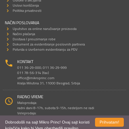
Odluke o akcijama
Uslovi korišćenja
Politika privatnosti
NAČIN POSLOVANJA
Uputstvo za online naručivanje proizvoda
Načini plaćanja
Dostava I preuzimanje robe
Dokument za evidentiranje poslovnih partnera
Potvrda o izvršenom evidentiranju za PDV
KONTAKT
011 36-29-000; 011 36-29-999
011 78-56-314 (fax)
office@mikroprinc.com
Kralja Milutina 31, 11000 Beograd, Srbija
RADNO VREME
Maloprodaja:
radni dani 8-17h, subota 9-15h, nedeljom ne radi
Veleprodaja:
radni dani 9-16h, subotom i nedeljom ne radi
Dobrodošli na sajt Mikro Princ! Ovaj sajt koristi
Prihvatam!
kolačiće kako bi Vam obezbedili pravilno