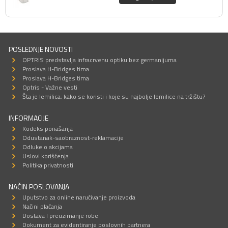
POSLEDNJE NOVOSTI
OPTRIS predstavlja infracrvenu optiku bez germanijuma
Proslava H-Bridges tima
Proslava H-Bridges tima
Optris - Važne vesti
Šta je lemilica, kako se koristi i koje su najbolje lemilice na tržištu?
INFORMACIJE
Kodeks ponašanja
Odustanak-saobraznost-reklamacije
Odluke o akcijama
Uslovi korišćenja
Politika privatnosti
NAČIN POSLOVANJA
Uputstvo za online naručivanje proizvoda
Načini plaćanja
Dostava I preuzimanje robe
Dokument za evidentiranje poslovnih partnera