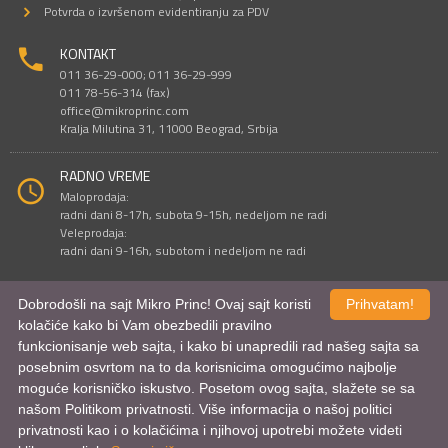
Potvrda o izvršenom evidentiranju za PDV
KONTAKT
011 36-29-000; 011 36-29-999
011 78-56-314 (fax)
office@mikroprinc.com
Kralja Milutina 31, 11000 Beograd, Srbija
RADNO VREME
Maloprodaja:
radni dani 8-17h, subota 9-15h, nedeljom ne radi
Veleprodaja:
radni dani 9-16h, subotom i nedeljom ne radi
Dobrodošli na sajt Mikro Princ! Ovaj sajt koristi
Prihvatam!
Sve cene su iskazane u dinarima. PDV je uračunat u cenu.
kolačiće kako bi Vam obezbedili pravilno
© Mikro Princ 1999 - 2026. Sva prava su zadržana.
funkcionisanje web sajta, i kako bi unapredili rad našeg sajta sa
Kreirao
*nbgcreator
|
Izdrada Internet prodavnice
,
Izrada sajta
i
mobilnih
aplikacija
i
SEO optimizacija
posebnim osvrtom na to da korisnicima omogućimo najbolje
moguće korisničko iskustvo. Posetom ovog sajta, slažete se sa
našom Politikom privatnosti. Više informacija o našoj politici
privatnosti kao i o kolačićima i njihovoj upotrebi možete videti