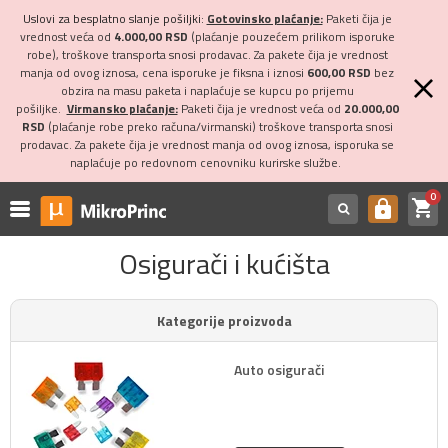
Uslovi za besplatno slanje pošiljki:
Gotovinsko plaćanje:
Paketi čija je
vrednost veća od
4.000,00 RSD
(plaćanje pouzećem prilikom isporuke
robe), troškove transporta snosi prodavac. Za pakete čija je vrednost
manja od ovog iznosa, cena isporuke je fiksna i iznosi
600,00 RSD
bez
obzira na masu paketa i naplaćuje se kupcu po prijemu
pošiljke.
Virmansko plaćanje:
Paketi čija je vrednost veća od
20.000,00
RSD
(plaćanje robe preko računa/virmanski) troškove transporta snosi
prodavac. Za pakete čija je vrednost manja od ovog iznosa, isporuka se
naplaćuje po redovnom cenovniku kurirske službe.
0
shopping_cart
https
Osigurači i kućišta
Kategorije proizvoda
Auto osigurači