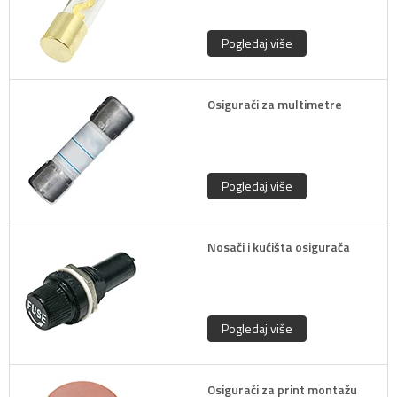
Pogledaj više
Osigurači za multimetre
Pogledaj više
Nosači i kućišta osigurača
Pogledaj više
Osigurači za print montažu