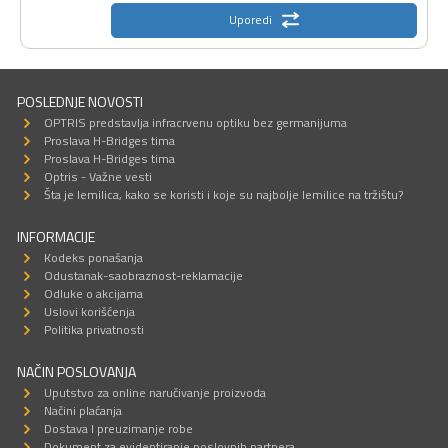
Uporedi
POSLEDNJE NOVOSTI
OPTRIS predstavlja infracrvenu optiku bez germanijuma
Proslava H-Bridges tima
Proslava H-Bridges tima
Optris - Važne vesti
Šta je lemilica, kako se koristi i koje su najbolje lemilice na tržištu?
INFORMACIJE
Kodeks ponašanja
Odustanak-saobraznost-reklamacije
Odluke o akcijama
Uslovi korišćenja
Politika privatnosti
NAČIN POSLOVANJA
Uputstvo za online naručivanje proizvoda
Načini plaćanja
Dostava I preuzimanje robe
Dokument za evidentiranje poslovnih partnera