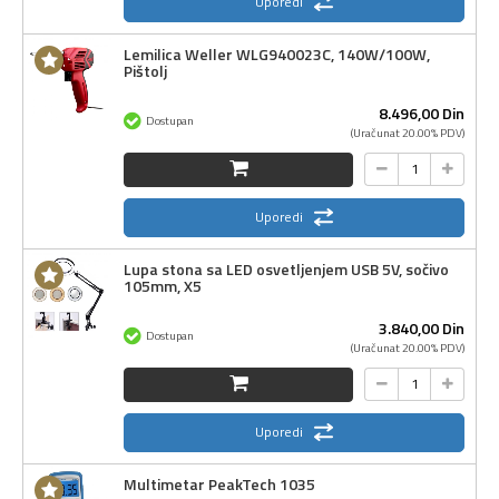
Uporedi
Lemilica Weller WLG940023C, 140W/100W,
Pištolj
8.496,
00
Din
Dostupan
(Uračunat 20.00% PDV)
Uporedi
Lupa stona sa LED osvetljenjem USB 5V, sočivo
105mm, X5
3.840,
00
Din
Dostupan
(Uračunat 20.00% PDV)
Uporedi
Multimetar PeakTech 1035