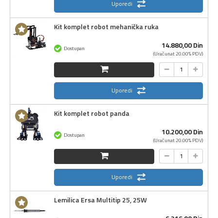
Uporedi
Kit komplet robot mehanička ruka
14.880,
00
Din
Dostupan
(Uračunat 20.00% PDV)
Uporedi
Kit komplet robot panda
10.200,
00
Din
Dostupan
(Uračunat 20.00% PDV)
Uporedi
Lemilica Ersa Multitip 25, 25W