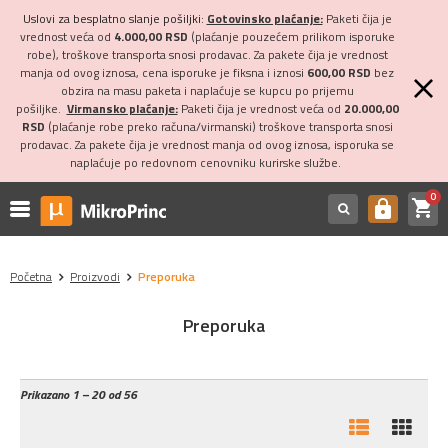
Uslovi za besplatno slanje pošiljki:
Gotovinsko plaćanje:
Paketi čija je
vrednost veća od
4.000,00 RSD
(plaćanje pouzećem prilikom isporuke
robe), troškove transporta snosi prodavac. Za pakete čija je vrednost
manja od ovog iznosa, cena isporuke je fiksna i iznosi
600,00 RSD
bez
obzira na masu paketa i naplaćuje se kupcu po prijemu
pošiljke.
Virmansko plaćanje:
Paketi čija je vrednost veća od
20.000,00
RSD
(plaćanje robe preko računa/virmanski) troškove transporta snosi
prodavac. Za pakete čija je vrednost manja od ovog iznosa, isporuka se
naplaćuje po redovnom cenovniku kurirske službe.
0
shopping_cart
https
Početna
Proizvodi
Preporuka
Preporuka
Prikazano
1 – 20 od 56