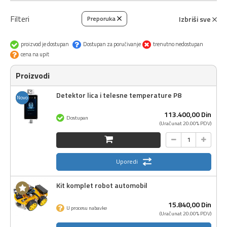
Filteri
Izbriši sve
Preporuka
proizvod je dostupan
Dostupan za poručivanje
trenutno nedostupan
cena na upit
Proizvodi
Detektor lica i telesne temperature P8
Novo
113.400,
00
Din
Dostupan
(Uračunat 20.00% PDV)
Uporedi
Kit komplet robot automobil
15.840,
00
Din
U procesu nabavke
(Uračunat 20.00% PDV)