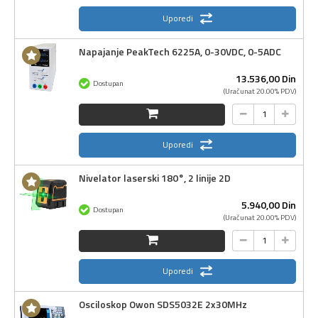
Uporedi
Napajanje PeakTech 6225A, 0-30VDC, 0-5ADC
13.536,
00
Din
Dostupan
(Uračunat 20.00% PDV)
Uporedi
Nivelator laserski 180°, 2 linije 2D
5.940,
00
Din
Dostupan
(Uračunat 20.00% PDV)
Uporedi
Osciloskop Owon SDS5032E 2x30MHz