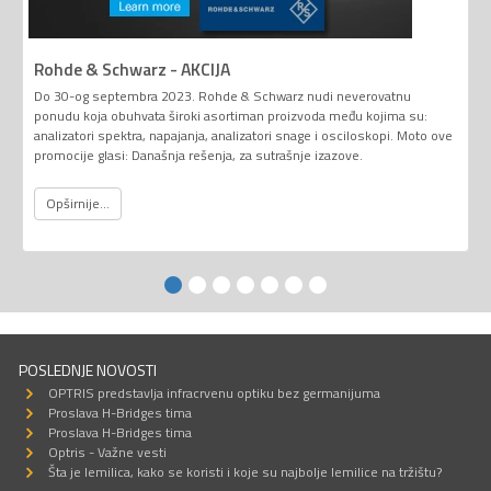
Rohde & Schwarz - AKCIJA
Do 30-og septembra 2023. Rohde & Schwarz nudi neverovatnu
ponudu koja obuhvata široki asortiman proizvoda među kojima su:
analizatori spektra, napajanja, analizatori snage i osciloskopi. Moto ove
promocije glasi: Današnja rešenja, za sutrašnje izazove.
Opširnije...
POSLEDNJE NOVOSTI
OPTRIS predstavlja infracrvenu optiku bez germanijuma
Proslava H-Bridges tima
Proslava H-Bridges tima
Optris - Važne vesti
Šta je lemilica, kako se koristi i koje su najbolje lemilice na tržištu?