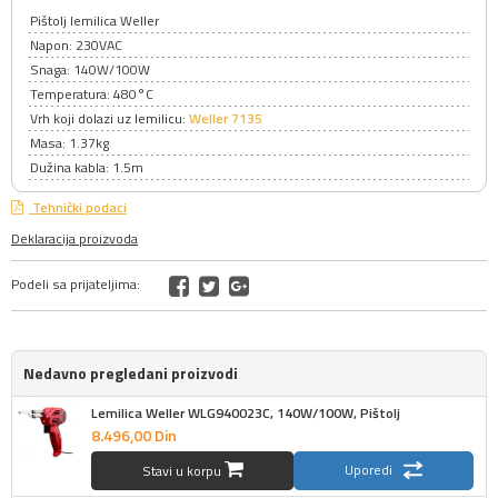
Pištolj lemilica Weller
Napon: 230VAC
Snaga: 140W/100W
Temperatura: 480°C
Vrh koji dolazi uz lemilicu:
Weller 7135
Masa: 1.37kg
Dužina kabla: 1.5m
Tehnički podaci
Deklaracija proizvoda
Podeli sa prijateljima:
Nedavno pregledani proizvodi
Lemilica Weller WLG940023C, 140W/100W, Pištolj
8.496,
00
Din
Uporedi
Stavi u korpu