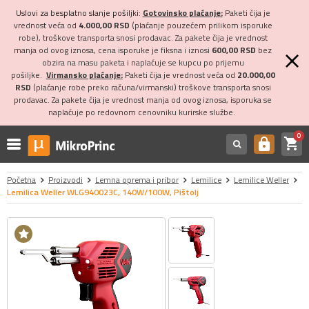
Uslovi za besplatno slanje pošiljki:
Gotovinsko plaćanje:
Paketi čija je
vrednost veća od
4.000,00 RSD
(plaćanje pouzećem prilikom isporuke
robe), troškove transporta snosi prodavac. Za pakete čija je vrednost
manja od ovog iznosa, cena isporuke je fiksna i iznosi
600,00 RSD
bez
obzira na masu paketa i naplaćuje se kupcu po prijemu
pošiljke.
Virmansko plaćanje:
Paketi čija je vrednost veća od
20.000,00
RSD
(plaćanje robe preko računa/virmanski) troškove transporta snosi
prodavac. Za pakete čija je vrednost manja od ovog iznosa, isporuka se
naplaćuje po redovnom cenovniku kurirske službe.
0
shopping_cart
https
Početna
Proizvodi
Lemna oprema i pribor
Lemilice
Lemilice Weller
Lemilica Weller WLG940023C, 140W/100W, Pištolj