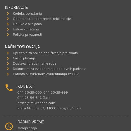
INFORMACIJE
Kodeks ponašanja
Odustanak-saobraznost-reklamacije
Odluke o akcijama
Uslovi korišćenja
Politika privatnosti
NAČIN POSLOVANJA
Uputstvo za online naručivanje proizvoda
Načini plaćanja
Dostava I preuzimanje robe
Dokument za evidentiranje poslovnih partnera
Potvrda o izvršenom evidentiranju za PDV
KONTAKT
011 36-29-000; 011 36-29-999
011 78-56-314 (fax)
office@mikroprinc.com
Kralja Milutina 31, 11000 Beograd, Srbija
RADNO VREME
Maloprodaja: