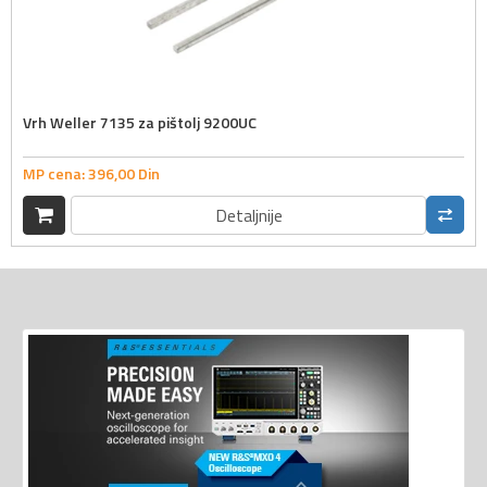
Vrh Weller 7135 za pištolj 9200UC
MP cena:
396,
00
Din
Detaljnije