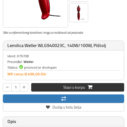
Slike su informativnog karaktera i mogu se razlikovati od proizvoda
Lemilica Weller WLG940023C, 140W/100W, Pištolj
Ident: 079708
Proizođač:
Weller
Status:
proizvod je dostupan
MP cena: 8.496,
00
Din
Stavi u korpu
Dodaj u listu želja
Opis