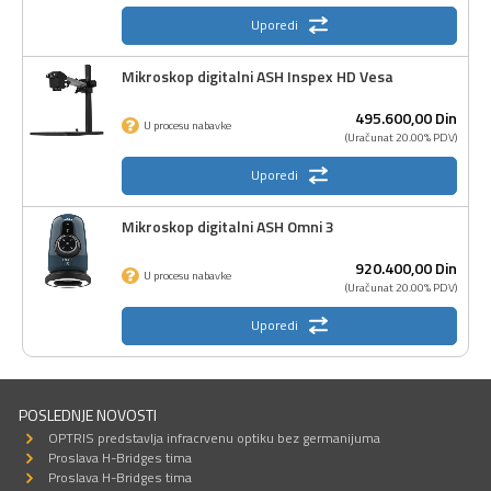
Uporedi
Mikroskop digitalni ASH Inspex HD Vesa
495.600,
00
Din
U procesu nabavke
(Uračunat 20.00% PDV)
Uporedi
Mikroskop digitalni ASH Omni 3
920.400,
00
Din
U procesu nabavke
(Uračunat 20.00% PDV)
Uporedi
POSLEDNJE NOVOSTI
OPTRIS predstavlja infracrvenu optiku bez germanijuma
Proslava H-Bridges tima
Proslava H-Bridges tima