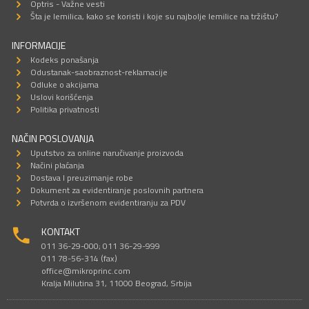
Optris - Važne vesti
Šta je lemilica, kako se koristi i koje su najbolje lemilice na tržištu?
INFORMACIJE
Kodeks ponašanja
Odustanak-saobraznost-reklamacije
Odluke o akcijama
Uslovi korišćenja
Politika privatnosti
NAČIN POSLOVANJA
Uputstvo za online naručivanje proizvoda
Načini plaćanja
Dostava I preuzimanje robe
Dokument za evidentiranje poslovnih partnera
Potvrda o izvršenom evidentiranju za PDV
KONTAKT
011 36-29-000; 011 36-29-999
011 78-56-314 (fax)
office@mikroprinc.com
Kralja Milutina 31, 11000 Beograd, Srbija