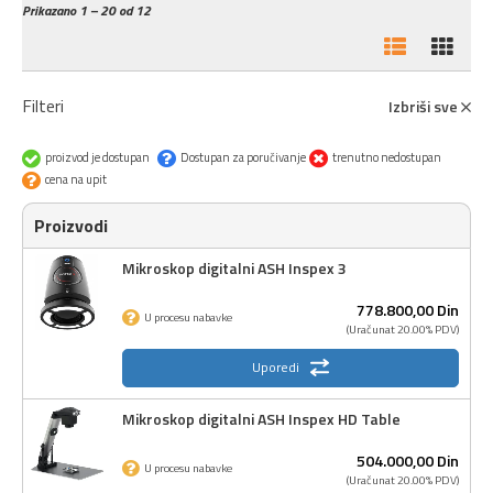
Prikazano
1 – 20 od 12
Filteri
Izbriši sve
proizvod je dostupan
Dostupan za poručivanje
trenutno nedostupan
cena na upit
Proizvodi
Mikroskop digitalni ASH Inspex 3
778.800,
00
Din
U procesu nabavke
(Uračunat 20.00% PDV)
Uporedi
Mikroskop digitalni ASH Inspex HD Table
504.000,
00
Din
U procesu nabavke
(Uračunat 20.00% PDV)