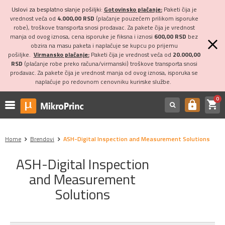
Uslovi za besplatno slanje pošiljki:
Gotovinsko plaćanje:
Paketi čija je
vrednost veća od
4.000,00 RSD
(plaćanje pouzećem prilikom isporuke
robe), troškove transporta snosi prodavac. Za pakete čija je vrednost
manja od ovog iznosa, cena isporuke je fiksna i iznosi
600,00 RSD
bez
obzira na masu paketa i naplaćuje se kupcu po prijemu
pošiljke.
Virmansko plaćanje:
Paketi čija je vrednost veća od
20.000,00
RSD
(plaćanje robe preko računa/virmanski) troškove transporta snosi
prodavac. Za pakete čija je vrednost manja od ovog iznosa, isporuka se
naplaćuje po redovnom cenovniku kurirske službe.
0
shopping_cart
https
Home
Brendovi
ASH-Digital Inspection and Measurement Solutions
ASH-Digital Inspection
and Measurement
Solutions