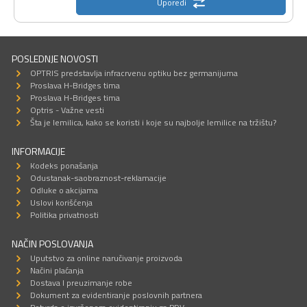
Uporedi
POSLEDNJE NOVOSTI
OPTRIS predstavlja infracrvenu optiku bez germanijuma
Proslava H-Bridges tima
Proslava H-Bridges tima
Optris - Važne vesti
Šta je lemilica, kako se koristi i koje su najbolje lemilice na tržištu?
INFORMACIJE
Kodeks ponašanja
Odustanak-saobraznost-reklamacije
Odluke o akcijama
Uslovi korišćenja
Politika privatnosti
NAČIN POSLOVANJA
Uputstvo za online naručivanje proizvoda
Načini plaćanja
Dostava I preuzimanje robe
Dokument za evidentiranje poslovnih partnera