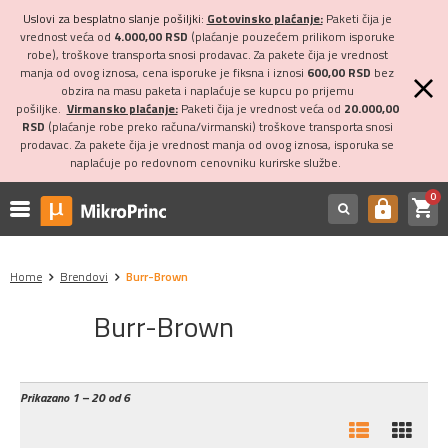
Uslovi za besplatno slanje pošiljki:
Gotovinsko plaćanje:
Paketi čija je
vrednost veća od
4.000,00 RSD
(plaćanje pouzećem prilikom isporuke
robe), troškove transporta snosi prodavac. Za pakete čija je vrednost
manja od ovog iznosa, cena isporuke je fiksna i iznosi
600,00 RSD
bez
obzira na masu paketa i naplaćuje se kupcu po prijemu
pošiljke.
Virmansko plaćanje:
Paketi čija je vrednost veća od
20.000,00
RSD
(plaćanje robe preko računa/virmanski) troškove transporta snosi
prodavac. Za pakete čija je vrednost manja od ovog iznosa, isporuka se
naplaćuje po redovnom cenovniku kurirske službe.
0
shopping_cart
https
Home
Brendovi
Burr-Brown
Burr-Brown
Prikazano
1 – 20 od 6