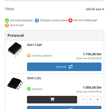
Filteri
Izbriši sve
proizvod je dostupan
Dostupan za poručivanje
trenutno nedostupan
cena na upit
Proizvodi
INA114AP
1.704,
00
Din
U procesu nabavke
(Uračunat 20.00% PDV)
Uporedi
OPA129U
1.056,
00
Din
Dostupan
(Uračunat 20.00% PDV)