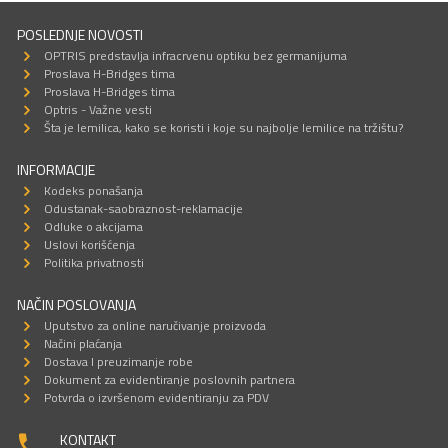
POSLEDNJE NOVOSTI
OPTRIS predstavlja infracrvenu optiku bez germanijuma
Proslava H-Bridges tima
Proslava H-Bridges tima
Optris - Važne vesti
Šta je lemilica, kako se koristi i koje su najbolje lemilice na tržištu?
INFORMACIJE
Kodeks ponašanja
Odustanak-saobraznost-reklamacije
Odluke o akcijama
Uslovi korišćenja
Politika privatnosti
NAČIN POSLOVANJA
Uputstvo za online naručivanje proizvoda
Načini plaćanja
Dostava I preuzimanje robe
Dokument za evidentiranje poslovnih partnera
Potvrda o izvršenom evidentiranju za PDV
KONTAKT