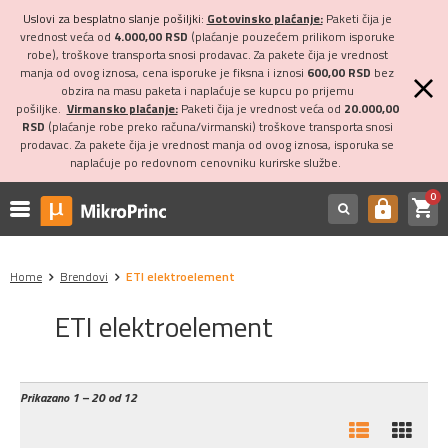
Uslovi za besplatno slanje pošiljki:
Gotovinsko plaćanje:
Paketi čija je
vrednost veća od
4.000,00 RSD
(plaćanje pouzećem prilikom isporuke
robe), troškove transporta snosi prodavac. Za pakete čija je vrednost
manja od ovog iznosa, cena isporuke je fiksna i iznosi
600,00 RSD
bez
obzira na masu paketa i naplaćuje se kupcu po prijemu
pošiljke.
Virmansko plaćanje:
Paketi čija je vrednost veća od
20.000,00
RSD
(plaćanje robe preko računa/virmanski) troškove transporta snosi
prodavac. Za pakete čija je vrednost manja od ovog iznosa, isporuka se
naplaćuje po redovnom cenovniku kurirske službe.
0
shopping_cart
https
Home
Brendovi
ETI elektroelement
ETI elektroelement
Prikazano
1 – 20 od 12