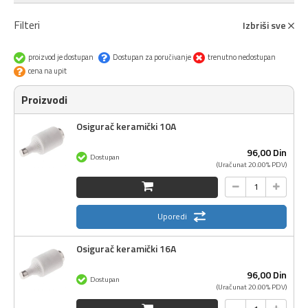
Filteri
Izbriši sve
proizvod je dostupan
Dostupan za poručivanje
trenutno nedostupan
cena na upit
Proizvodi
Osigurač keramički 10A
96,
00
Din
Dostupan
(Uračunat 20.00% PDV)
Uporedi
Osigurač keramički 16A
96,
00
Din
Dostupan
(Uračunat 20.00% PDV)