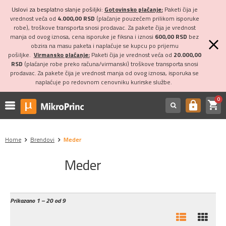
Uslovi za besplatno slanje pošiljki:
Gotovinsko plaćanje:
Paketi čija je
vrednost veća od
4.000,00 RSD
(plaćanje pouzećem prilikom isporuke
robe), troškove transporta snosi prodavac. Za pakete čija je vrednost
manja od ovog iznosa, cena isporuke je fiksna i iznosi
600,00 RSD
bez
obzira na masu paketa i naplaćuje se kupcu po prijemu
pošiljke.
Virmansko plaćanje:
Paketi čija je vrednost veća od
20.000,00
RSD
(plaćanje robe preko računa/virmanski) troškove transporta snosi
prodavac. Za pakete čija je vrednost manja od ovog iznosa, isporuka se
naplaćuje po redovnom cenovniku kurirske službe.
0
shopping_cart
https
Home
Brendovi
Meder
Meder
Prikazano
1 – 20 od 9