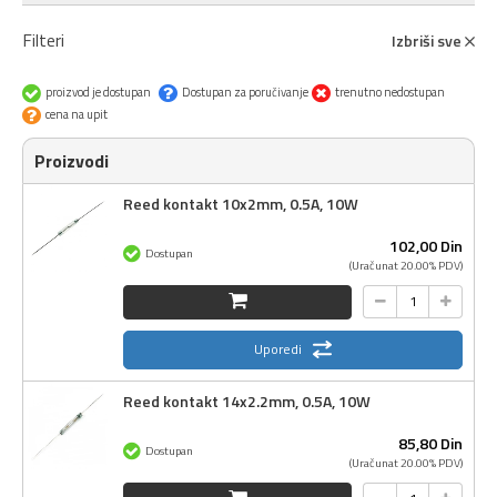
Filteri
Izbriši sve
proizvod je dostupan
Dostupan za poručivanje
trenutno nedostupan
cena na upit
Proizvodi
Reed kontakt 10x2mm, 0.5A, 10W
102,
00
Din
Dostupan
(Uračunat 20.00% PDV)
Uporedi
Reed kontakt 14x2.2mm, 0.5A, 10W
85,
80
Din
Dostupan
(Uračunat 20.00% PDV)