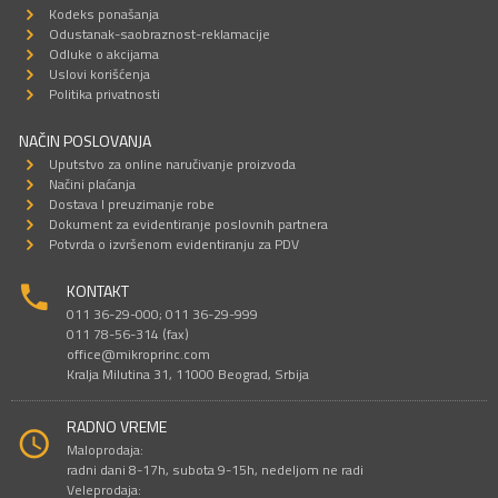
Kodeks ponašanja
Odustanak-saobraznost-reklamacije
Odluke o akcijama
Uslovi korišćenja
Politika privatnosti
NAČIN POSLOVANJA
Uputstvo za online naručivanje proizvoda
Načini plaćanja
Dostava I preuzimanje robe
Dokument za evidentiranje poslovnih partnera
Potvrda o izvršenom evidentiranju za PDV
KONTAKT
011 36-29-000; 011 36-29-999
011 78-56-314 (fax)
office@mikroprinc.com
Kralja Milutina 31, 11000 Beograd, Srbija
RADNO VREME
Maloprodaja:
radni dani 8-17h, subota 9-15h, nedeljom ne radi
Veleprodaja: