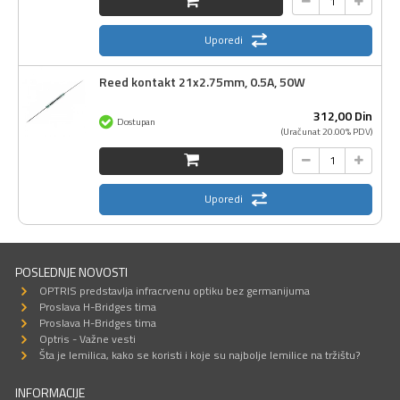
Uporedi
Reed kontakt 21x2.75mm, 0.5A, 50W
312,
00
Din
Dostupan
(Uračunat 20.00% PDV)
Uporedi
POSLEDNJE NOVOSTI
OPTRIS predstavlja infracrvenu optiku bez germanijuma
Proslava H-Bridges tima
Proslava H-Bridges tima
Optris - Važne vesti
Šta je lemilica, kako se koristi i koje su najbolje lemilice na tržištu?
INFORMACIJE