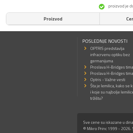
proizvod je d
Proizvod
Ce
POSLEDNJE NOVOSTI
OPTRIS predstavlja
infracrvenu optiku bez
germanijuma
Proslava H-Bridges tim
Proslava H-Bridges tim
Optris - Važne vesti
Šta je lemilica, kako se k
i koje su najbolje lemilic
tržištu?
Sve cene su iskazane u dina
© Mikro Princ 1999 - 2026. 