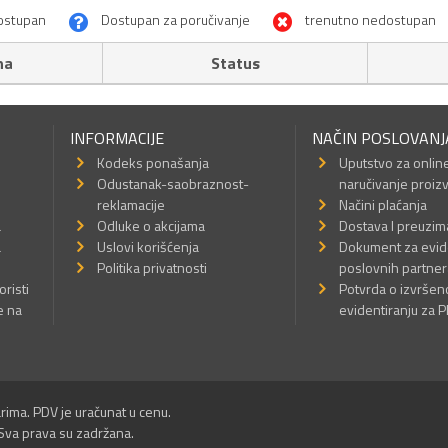
ostupan
Dostupan za poručivanje
trenutno nedostupan
na
Status
INFORMACIJE
NAČIN POSLOVANJ
Kodeks ponašanja
Uputstvo za onlin
Odustanak-saobraznost-
naručivanje proiz
reklamacije
Načini plaćanja
a
Odluke o akcijama
Dostava I preuzim
a
Uslovi korišćenja
Dokument za evid
Politika privatnosti
poslovnih partner
oristi
Potvrda o izvrše
e na
evidentiranju za 
rima. PDV je uračunat u cenu.
Sva prava su zadržana.