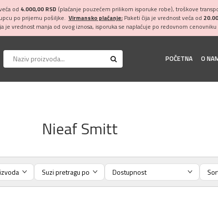
 veća od
4.000,00 RSD
(plaćanje pouzećem prilikom isporuke robe), troškove transpor
kupcu po prijemu pošiljke.
Virmansko plaćanje:
Paketi čija je vrednost veća od
20.0
ija je vrednost manja od ovog iznosa, isporuka se naplaćuje po redovnom cenovniku 
POČETNA
O NA
Nieaf Smitt