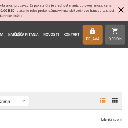
ta snosi prodavac. Za pakete čija je vrednost manja od ovog iznosa, cena
00,00 RSD
(plaćanje robe preko računa/virmanski) troškove transporta snosi
kurirske službe.
shopping_cart
https
MA
NAJČEŠĆA PITANJA
NOVOSTI
KONTAKT
PRIJAVA
0,
00
Din
Izbriši sve