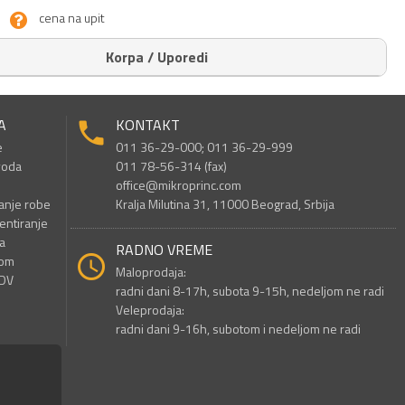
cena na upit
Korpa / Uporedi
A
KONTAKT
e
011 36-29-000; 011 36-29-999
voda
011 78-56-314 (fax)
office@mikroprinc.com
anje robe
Kralja Milutina 31, 11000 Beograd, Srbija
entiranje
a
RADNO VREME
nom
Maloprodaja:
PDV
radni dani 8-17h, subota 9-15h, nedeljom ne radi
Veleprodaja:
radni dani 9-16h, subotom i nedeljom ne radi