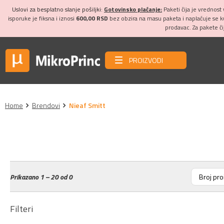
Uslovi za besplatno slanje pošiljki:
Gotovinsko plaćanje:
Paketi čija je vrednost
isporuke je fiksna i iznosi
600,00 RSD
bez obzira na masu paketa i naplaćuje se 
prodavac. Za pakete č
PROIZVODI
Home
Brendovi
Nieaf Smitt
Prikazano
1 – 20 od 0
Filteri