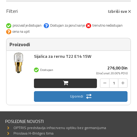
Filteri
Izbriši sve
proizvod je dostupan
Dostupan za poručivanje
trenutno nedostupan
cena na upit
Proizvodi
Sijalica za rernu T22 E14 15W
276,
00
Din
Dostupan
(Uračunat 20.00% PDV)
Uporedi
POSLEDNJE NOVOSTI
OPTRIS predstavlja infracrvenu optiku bez germanijuma
Proslava H-Bridges tima