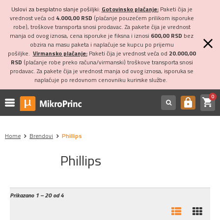
Uslovi za besplatno slanje pošiljki:
Gotovinsko plaćanje:
Paketi čija je
vrednost veća od
4.000,00 RSD
(plaćanje pouzećem prilikom isporuke
robe), troškove transporta snosi prodavac. Za pakete čija je vrednost
manja od ovog iznosa, cena isporuke je fiksna i iznosi
600,00 RSD
bez
obzira na masu paketa i naplaćuje se kupcu po prijemu
pošiljke.
Virmansko plaćanje:
Paketi čija je vrednost veća od
20.000,00
RSD
(plaćanje robe preko računa/virmanski) troškove transporta snosi
prodavac. Za pakete čija je vrednost manja od ovog iznosa, isporuka se
naplaćuje po redovnom cenovniku kurirske službe.
0
shopping_cart
https
Home
Brendovi
Phillips
Phillips
Prikazano
1 – 20 od 4