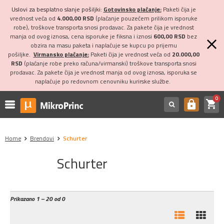
Uslovi za besplatno slanje pošiljki:
Gotovinsko plaćanje:
Paketi čija je
vrednost veća od
4.000,00 RSD
(plaćanje pouzećem prilikom isporuke
robe), troškove transporta snosi prodavac. Za pakete čija je vrednost
manja od ovog iznosa, cena isporuke je fiksna i iznosi
600,00 RSD
bez
obzira na masu paketa i naplaćuje se kupcu po prijemu
pošiljke.
Virmansko plaćanje:
Paketi čija je vrednost veća od
20.000,00
RSD
(plaćanje robe preko računa/virmanski) troškove transporta snosi
prodavac. Za pakete čija je vrednost manja od ovog iznosa, isporuka se
naplaćuje po redovnom cenovniku kurirske službe.
0
shopping_cart
https
Home
Brendovi
Schurter
Schurter
Prikazano
1 – 20 od 0