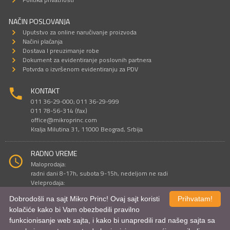
NAČIN POSLOVANJA
Uputstvo za online naručivanje proizvoda
Načini plaćanja
Dostava I preuzimanje robe
Dokument za evidentiranje poslovnih partnera
Potvrda o izvršenom evidentiranju za PDV
KONTAKT
011 36-29-000; 011 36-29-999
011 78-56-314 (fax)
office@mikroprinc.com
Kralja Milutina 31, 11000 Beograd, Srbija
RADNO VREME
Maloprodaja:
radni dani 8-17h, subota 9-15h, nedeljom ne radi
Veleprodaja:
radni dani 9-16h, subotom i nedeljom ne radi
Dobrodošli na sajt Mikro Princ! Ovaj sajt koristi
Prihvatam!
kolačiće kako bi Vam obezbedili pravilno
funkcionisanje web sajta, i kako bi unapredili rad našeg sajta sa
Sve cene su iskazane u dinarima. PDV je uračunat u cenu.