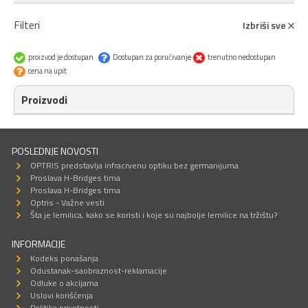
Filteri
Izbriši sve
proizvod je dostupan
Dostupan za poručivanje
trenutno nedostupan
cena na upit
Proizvodi
POSLEDNJE NOVOSTI
OPTRIS predstavlja infracrvenu optiku bez germanijuma
Proslava H-Bridges tima
Proslava H-Bridges tima
Optris - Važne vesti
Šta je lemilica, kako se koristi i koje su najbolje lemilice na tržištu?
INFORMACIJE
Kodeks ponašanja
Odustanak-saobraznost-reklamacije
Odluke o akcijama
Uslovi korišćenja
Politika privatnosti