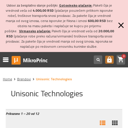
Uslovi za besplatno slanje pošiljki:
Gotovinsko plaćanje:
Paketi čija je
vrednost veća od
4.000,00 RSD
(plaćanje pouzećem prilikom isporuke
robe), troškove transporta snosi prodavac. Za pakete čija je vrednost
manja od ovog iznosa, cena isporuke je fiksna i iznosi
600,00 RSD
bez
obzira na masu paketa i naplaćuje se kupcu po prijemu
pošiljke.
Virmansko plaćanje:
Paketi čija je vrednost veća od
20.000,00
RSD
(plaćanje robe preko računa/virmanski) troškove transporta snosi
prodavac. Za pakete čija je vrednost manja od ovog iznosa, isporuka se
naplaćuje po redovnom cenovniku kurirske službe.
0
shopping_cart
https
Home
Brendovi
Unisonic Technologies
Unisonic Technologies
Prikazano
1 – 20 od 12