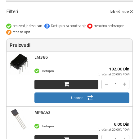
Filteri
Izbriši sve
proizvod je dostupan
Dostupan za poručivanje
trenutno nedostupan
cena na upit
Proizvodi
LM386
192,
00
Din
Dostupan
(Uračunat 20.00% PDV)
Uporedi
MPSA42
6,
00
Din
Dostupan
(Uračunat 20.00% PDV)