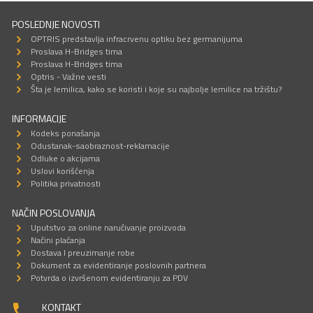
POSLEDNJE NOVOSTI
OPTRIS predstavlja infracrvenu optiku bez germanijuma
Proslava H-Bridges tima
Proslava H-Bridges tima
Optris - Važne vesti
Šta je lemilica, kako se koristi i koje su najbolje lemilice na tržištu?
INFORMACIJE
Kodeks ponašanja
Odustanak-saobraznost-reklamacije
Odluke o akcijama
Uslovi korišćenja
Politika privatnosti
NAČIN POSLOVANJA
Uputstvo za online naručivanje proizvoda
Načini plaćanja
Dostava I preuzimanje robe
Dokument za evidentiranje poslovnih partnera
Potvrda o izvršenom evidentiranju za PDV
KONTAKT