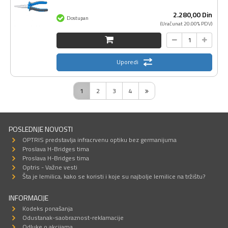
2.280,
00
Din
Dostupan
(Uračunat 20.00% PDV)
Uporedi
1
2
3
4
POSLEDNJE NOVOSTI
OPTRIS predstavlja infracrvenu optiku bez germanijuma
Proslava H-Bridges tima
Proslava H-Bridges tima
Optris - Važne vesti
Šta je lemilica, kako se koristi i koje su najbolje lemilice na tržištu?
INFORMACIJE
Kodeks ponašanja
Odustanak-saobraznost-reklamacije
Odluke o akcijama