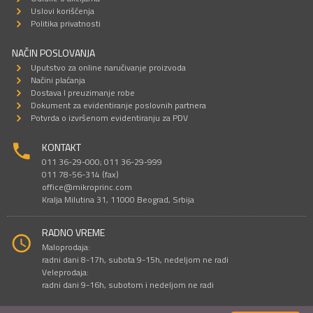
Uslovi korišćenja
Politika privatnosti
NAČIN POSLOVANJA
Uputstvo za online naručivanje proizvoda
Načini plaćanja
Dostava I preuzimanje robe
Dokument za evidentiranje poslovnih partnera
Potvrda o izvršenom evidentiranju za PDV
KONTAKT
011 36-29-000; 011 36-29-999
011 78-56-314 (fax)
office@mikroprinc.com
Kralja Milutina 31, 11000 Beograd, Srbija
RADNO VREME
Maloprodaja:
radni dani 8-17h, subota 9-15h, nedeljom ne radi
Veleprodaja:
radni dani 9-16h, subotom i nedeljom ne radi