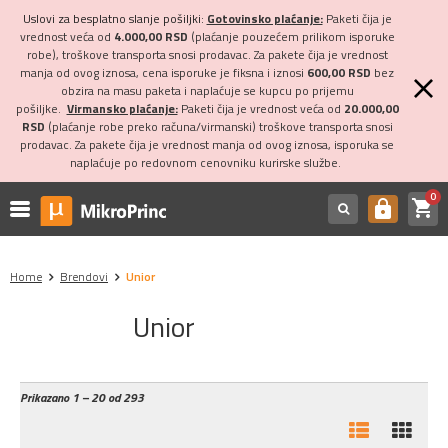
Uslovi za besplatno slanje pošiljki:
Gotovinsko plaćanje:
Paketi čija je
vrednost veća od
4.000,00 RSD
(plaćanje pouzećem prilikom isporuke
robe), troškove transporta snosi prodavac. Za pakete čija je vrednost
manja od ovog iznosa, cena isporuke je fiksna i iznosi
600,00 RSD
bez
obzira na masu paketa i naplaćuje se kupcu po prijemu
pošiljke.
Virmansko plaćanje:
Paketi čija je vrednost veća od
20.000,00
RSD
(plaćanje robe preko računa/virmanski) troškove transporta snosi
prodavac. Za pakete čija je vrednost manja od ovog iznosa, isporuka se
naplaćuje po redovnom cenovniku kurirske službe.
0
shopping_cart
https
Home
Brendovi
Unior
Unior
Prikazano
1 – 20 od 293