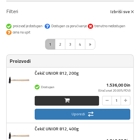
Filteri
Izbriši sve
proizvod je dostupan
Dostupan za poručivanje
trenutno nedostupan
cena na upit
1
2
3
4
Proizvodi
Čekić UNIOR 812, 200g
1.536,
00
Din
Dostupan
(Uračunat 20.00% PDV)
Uporedi
Čekić UNIOR 812, 400g