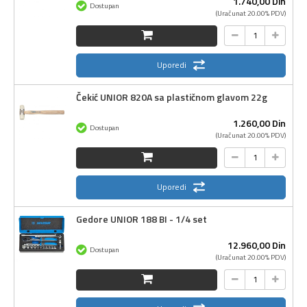
1.740,
00
Din
Dostupan
(Uračunat 20.00% PDV)
Uporedi
Čekić UNIOR 820A sa plastičnom glavom 22g
1.260,
00
Din
Dostupan
(Uračunat 20.00% PDV)
Uporedi
Gedore UNIOR 188 BI - 1/4 set
12.960,
00
Din
Dostupan
(Uračunat 20.00% PDV)