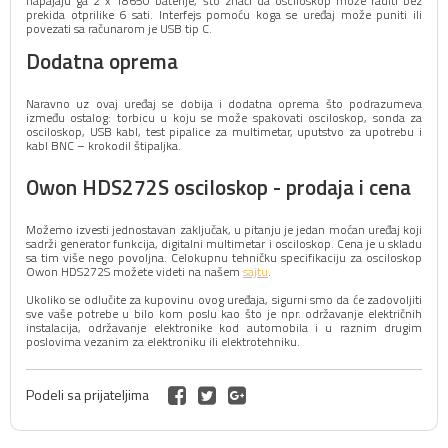
napajaju ga 2 x 18650 baterije, što znači da osciloskop može raditi bez
prekida otprilike 6 sati. Interfejs pomoću koga se uređaj može puniti ili
povezati sa računarom je USB tip C.
Dodatna oprema
Naravno uz ovaj uređaj se dobija i dodatna oprema što podrazumeva
između ostalog: torbicu u koju se može spakovati osciloskop, sonda za
osciloskop, USB kabl, test pipalice za multimetar, uputstvo za upotrebu i
kabl BNC – krokodil štipaljka.
Owon HDS272S osciloskop - prodaja i cena
Možemo izvesti jednostavan zaključak, u pitanju je jedan moćan uređaj koji
sadrži generator funkcija, digitalni multimetar i osciloskop. Cena je u skladu
sa tim više nego povoljna. Celokupnu tehničku specifikaciju za osciloskop
Owon HDS272S možete videti na našem
sajtu
.
Ukoliko se odlučite za kupovinu ovog uređaja, sigurni smo da će zadovoljiti
sve vaše potrebe u bilo kom poslu kao što je npr. održavanje električnih
instalacija, održavanje elektronike kod automobila i u raznim drugim
poslovima vezanim za elektroniku ili elektrotehniku.
Podeli sa prijateljima