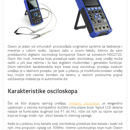
Owon je jedan od vrhunskih proizvođača originalne opreme za testiranje i
merenje u celom svetu. Upravo zato u ovom tekstu želimo da vam
predstavimo digitalni osciloskop kompanije Owon sa oznakom HDS272S.
Osim što nudi merenja koja poseduje svaki osciloskop, ovaj uređaj može
raditi u još dva režima i to kao digitalni multimetar i generator funkcija.
Osim tehničkih karakteristika koje krase ovaj oscilokop, prodaja ovakvih
uređaja je u stalnom porastu, jer ipak u pitanju je multifunkcionalan uređaj
koji može biti veoma koristan na terenu u raznim poslovima poput
održavanja instalacija ili automobila itd.
Karakteristike osciloskopa
Što se tiče dizajna samog uređaja,
digitalni osciloskop
je elegantno
upakovan u veoma kompaktno kućište crno-plave boje. Ispod LCD ekrana
nalaze se funkcijska dugmad (od F1 do F4), niže od njih su razne opcije
koje se mogu birati, npr. izbor kanala ili mernog opsega.
Kada je u pitanju broj kanala ovaj osciloskop poseduje dva kanala i svaki od
njih ima propusni opseg od 70MHz. Vreme uzorkovanja koje nudi Owon