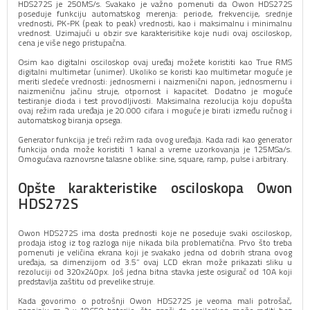
HDS272S je 250MS/s. Svakako je važno pomenuti da Owon HDS272S
poseduje funkciju automatskog merenja: periode, frekvencije, srednje
vrednosti, PK-PK (peak to peak) vrednosti, kao i maksimalnu i minimalnu
vrednost. Uzimajući u obzir sve karakterisitike koje nudi ovaj osciloskop,
cena je više nego pristupačna.
Osim kao digitalni osciloskop ovaj uređaj možete koristiti kao True RMS
digitalni multimetar (unimer). Ukoliko se koristi kao multimetar moguće je
meriti sledeće vrednosti: jednosmerni i naizmenični napon, jednosmernu i
naizmeničnu jačinu struje, otpornost i kapacitet. Dodatno je moguće
testiranje dioda i test provodljivosti. Maksimalna rezolucija koju dopušta
ovaj režim rada uređaja je 20.000 cifara i moguće je birati između ručnog i
automatskog biranja opsega.
Generator funkcija je treći režim rada ovog uređaja. Kada radi kao generator
funkcija onda može koristiti 1 kanal a vreme uzorkovanja je 125MSa/s.
Omogućava raznovrsne talasne oblike: sine, square, ramp, pulse i arbitrary.
Opšte karakteristike osciloskopa Owon
HDS272S
Owon HDS272S ima dosta prednosti koje ne poseduje svaki osciloskop,
prodaja istog iz tog razloga nije nikada bila problematična. Prvo što treba
pomenuti je veličina ekrana koji je svakako jedna od dobrih strana ovog
uređaja, sa dimenzijom od 3.5” ovaj LCD ekran može prikazati sliku u
rezoluciji od 320x240px. Još jedna bitna stavka jeste osigurač od 10A koji
predstavlja zaštitu od prevelike struje.
Kada govorimo o potrošnji Owon HDS272S je veoma mali potrošač,