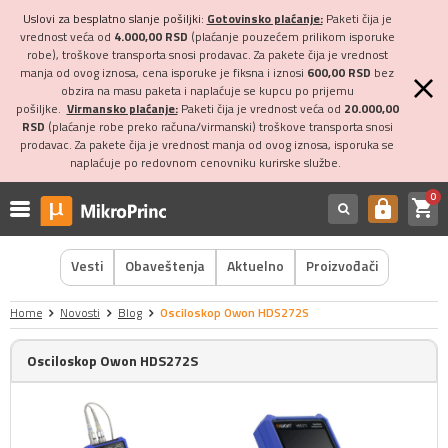
Uslovi za besplatno slanje pošiljki:
Gotovinsko plaćanje:
Paketi čija je
vrednost veća od
4.000,00 RSD
(plaćanje pouzećem prilikom isporuke
robe), troškove transporta snosi prodavac. Za pakete čija je vrednost
manja od ovog iznosa, cena isporuke je fiksna i iznosi
600,00 RSD
bez
obzira na masu paketa i naplaćuje se kupcu po prijemu
pošiljke.
Virmansko plaćanje:
Paketi čija je vrednost veća od
20.000,00
RSD
(plaćanje robe preko računa/virmanski) troškove transporta snosi
prodavac. Za pakete čija je vrednost manja od ovog iznosa, isporuka se
naplaćuje po redovnom cenovniku kurirske službe.
0
shopping_cart
https
Vesti
Obaveštenja
Aktuelno
Proizvođači
Home
Novosti
Blog
Osciloskop Owon HDS272S
Osciloskop Owon HDS272S