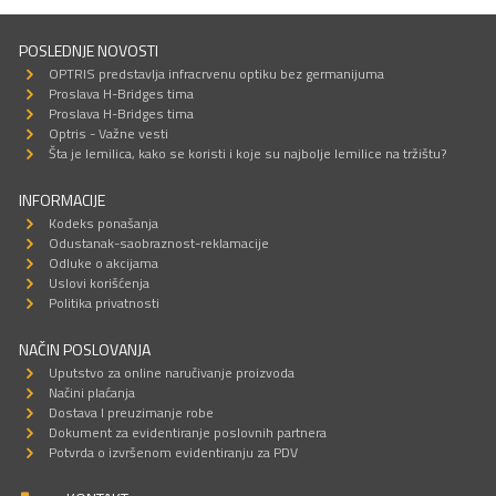
POSLEDNJE NOVOSTI
OPTRIS predstavlja infracrvenu optiku bez germanijuma
Proslava H-Bridges tima
Proslava H-Bridges tima
Optris - Važne vesti
Šta je lemilica, kako se koristi i koje su najbolje lemilice na tržištu?
INFORMACIJE
Kodeks ponašanja
Odustanak-saobraznost-reklamacije
Odluke o akcijama
Uslovi korišćenja
Politika privatnosti
NAČIN POSLOVANJA
Uputstvo za online naručivanje proizvoda
Načini plaćanja
Dostava I preuzimanje robe
Dokument za evidentiranje poslovnih partnera
Potvrda o izvršenom evidentiranju za PDV