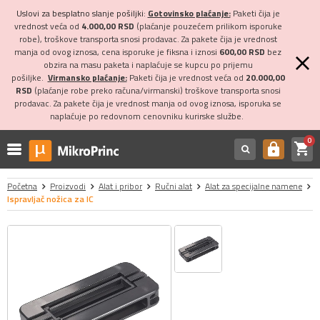
Uslovi za besplatno slanje pošiljki:
Gotovinsko plaćanje:
Paketi čija je
vrednost veća od
4.000,00 RSD
(plaćanje pouzećem prilikom isporuke
robe), troškove transporta snosi prodavac. Za pakete čija je vrednost
manja od ovog iznosa, cena isporuke je fiksna i iznosi
600,00 RSD
bez
obzira na masu paketa i naplaćuje se kupcu po prijemu
pošiljke.
Virmansko plaćanje:
Paketi čija je vrednost veća od
20.000,00
RSD
(plaćanje robe preko računa/virmanski) troškove transporta snosi
prodavac. Za pakete čija je vrednost manja od ovog iznosa, isporuka se
naplaćuje po redovnom cenovniku kurirske službe.
0
shopping_cart
https
Početna
Proizvodi
Alat i pribor
Ručni alat
Alat za specijalne namene
Ispravljač nožica za IC