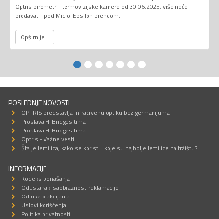
Optris pirometri i termovizijske kamere od 30.06.2025. više neće
prodavati i pod Micro-Epsilon brendom.
Opširnije...
POSLEDNJE NOVOSTI
OPTRIS predstavlja infracrvenu optiku bez germanijuma
Proslava H-Bridges tima
Proslava H-Bridges tima
Optris - Važne vesti
Šta je lemilica, kako se koristi i koje su najbolje lemilice na tržištu?
INFORMACIJE
Kodeks ponašanja
Odustanak-saobraznost-reklamacije
Odluke o akcijama
Uslovi korišćenja
Politika privatnosti