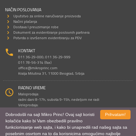
NAČIN POSLOVANJA
Uputstvo za online naručivanje proizvoda
Načini plaćanja
Dostava I preuzimanje robe
Dokument za evidentiranje poslovnih partnera
Potvrda o izvršenom evidentiranju za PDV
KONTAKT
011 36-29-000; 011 36-29-999
011 78-56-314 (fax)
office@mikroprinc.com
Kralja Milutina 31, 11000 Beograd, Srbija
RADNO VREME
Maloprodaja:
radni dani 8-17h, subota 9-15h, nedeljom ne radi
Veleprodaja:
radni dani 9-16h, subotom i nedeljom ne radi
Dobrodošli na sajt Mikro Princ! Ovaj sajt koristi
Prihvatam!
kolačiće kako bi Vam obezbedili pravilno
funkcionisanje web sajta, i kako bi unapredili rad našeg sajta sa
Sve cene su iskazane u dinarima. PDV je uračunat u cenu.
posebnim osvrtom na to da korisnicima omogućimo najbolje
© Mikro Princ 1999 - 2026. Sva prava su zadržana.