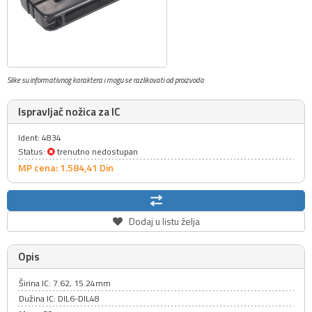
Slike su informativnog karaktera i mogu se razlikovati od proizvoda
Ispravljač nožica za IC
Ident: 4834
Status:
trenutno nedostupan
MP cena: 1.584,
41
Din
Dodaj u listu želja
Opis
Širina IC: 7.62, 15.24mm
Dužina IC: DIL6-DIL48