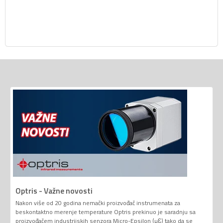
Optris - Važne novosti
Nakon više od 20 godina nemački proizvođač instrumenata za
beskontaktno merenje temperature Optris prekinuo je saradnju sa
proizvođačem industrijskih senzora Micro-Epsilon (µƐ) tako da se