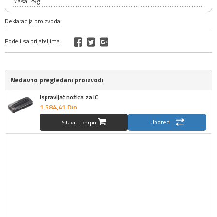
Masa: 29g
Deklaracija proizvoda
Podeli sa prijateljima:
Nedavno pregledani proizvodi
Ispravljač nožica za IC
1.584,
41
Din
Uporedi
Stavi u korpu