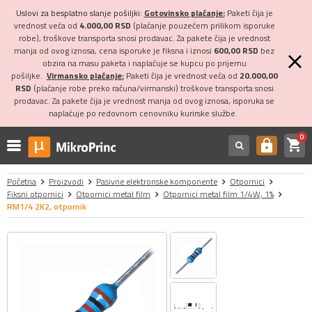
Uslovi za besplatno slanje pošiljki:
Gotovinsko plaćanje:
Paketi čija je
vrednost veća od
4.000,00 RSD
(plaćanje pouzećem prilikom isporuke
robe), troškove transporta snosi prodavac. Za pakete čija je vrednost
manja od ovog iznosa, cena isporuke je fiksna i iznosi
600,00 RSD
bez
obzira na masu paketa i naplaćuje se kupcu po prijemu
pošiljke.
Virmansko plaćanje:
Paketi čija je vrednost veća od
20.000,00
RSD
(plaćanje robe preko računa/virmanski) troškove transporta snosi
prodavac. Za pakete čija je vrednost manja od ovog iznosa, isporuka se
naplaćuje po redovnom cenovniku kurirske službe.
0
shopping_cart
https
Početna
Proizvodi
Pasivne elektronske komponente
Otpornici
Fiksni otpornici
Otpornici metal film
Otpornici metal film 1/4W, 1%
RM1/4 2K2, otpornik