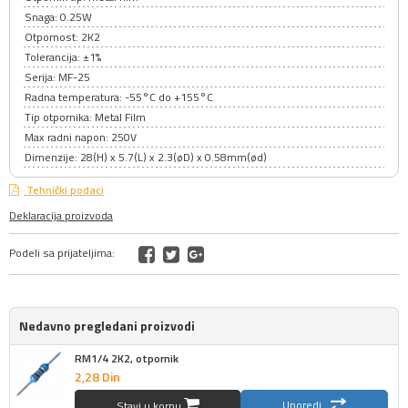
Snaga: 0.25W
Otpornost: 2K2
Tolerancija: ±1%
Serija: MF-25
Radna temperatura: -55°C do +155°C
Tip otpornika: Metal Film
Max radni napon: 250V
Dimenzije: 28(H) x 5.7(L) x 2.3(øD) x 0.58mm(ød)
Tehnički podaci
Deklaracija proizvoda
Podeli sa prijateljima:
Nedavno pregledani proizvodi
RM1/4 2K2, otpornik
2,
28
Din
Uporedi
Stavi u korpu