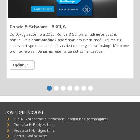
Rohde & Schwarz - AKCIJA
Do 30-og septembra 2023. Rohde & Schwarz nudi neverovatnu
ponudu koja obuhvata široki asortiman proizvoda među kojima su:
analizatori spektra, napajanja, analizatori snage i osciloskopi. Moto ove
promocije glasi: Današnja rešenja, za sutrašnje izazove.
Opširnije...
POSLEDNJE NOVOSTI
OPTRIS predstavlja infracrvenu optiku bez germanijuma
Proslava H-Bridges tima
Proslava H-Bridges tima
Optris - Važne vesti