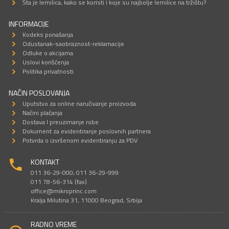
Šta je lemilica, kako se koristi i koje su najbolje lemilice na tržištu?
INFORMACIJE
Kodeks ponašanja
Odustanak-saobraznost-reklamacije
Odluke o akcijama
Uslovi korišćenja
Politika privatnosti
NAČIN POSLOVANJA
Uputstvo za online naručivanje proizvoda
Načini plaćanja
Dostava I preuzimanje robe
Dokument za evidentiranje poslovnih partnera
Potvrda o izvršenom evidentiranju za PDV
KONTAKT
011 36-29-000; 011 36-29-999
011 78-56-314 (fax)
office@mikroprinc.com
Kralja Milutina 31, 11000 Beograd, Srbija
RADNO VREME