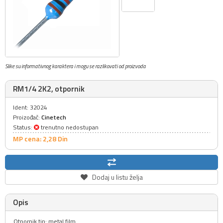
Slike su informativnog karaktera i mogu se razlikovati od proizvoda
RM1/4 2K2, otpornik
Ident: 32024
Proizođač:
Cinetech
Status:
trenutno nedostupan
MP cena: 2,
28
Din
Dodaj u listu želja
Opis
Otpornik tip: metal film