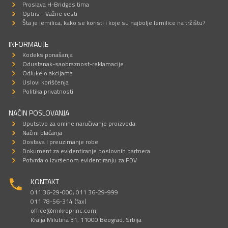
Proslava H-Bridges tima
Optris - Važne vesti
Šta je lemilica, kako se koristi i koje su najbolje lemilice na tržištu?
INFORMACIJE
Kodeks ponašanja
Odustanak-saobraznost-reklamacije
Odluke o akcijama
Uslovi korišćenja
Politika privatnosti
NAČIN POSLOVANJA
Uputstvo za online naručivanje proizvoda
Načini plaćanja
Dostava I preuzimanje robe
Dokument za evidentiranje poslovnih partnera
Potvrda o izvršenom evidentiranju za PDV
KONTAKT
011 36-29-000; 011 36-29-999
011 78-56-314 (fax)
office@mikroprinc.com
Kralja Milutina 31, 11000 Beograd, Srbija