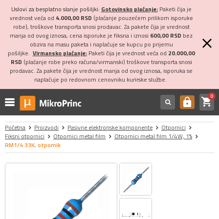
Uslovi za besplatno slanje pošiljki:
Gotovinsko plaćanje:
Paketi čija je
vrednost veća od
4.000,00 RSD
(plaćanje pouzećem prilikom isporuke
robe), troškove transporta snosi prodavac. Za pakete čija je vrednost
manja od ovog iznosa, cena isporuke je fiksna i iznosi
600,00 RSD
bez
obzira na masu paketa i naplaćuje se kupcu po prijemu
pošiljke.
Virmansko plaćanje:
Paketi čija je vrednost veća od
20.000,00
RSD
(plaćanje robe preko računa/virmanski) troškove transporta snosi
prodavac. Za pakete čija je vrednost manja od ovog iznosa, isporuka se
naplaćuje po redovnom cenovniku kurirske službe.
0
shopping_cart
https
Početna
Proizvodi
Pasivne elektronske komponente
Otpornici
Fiksni otpornici
Otpornici metal film
Otpornici metal film 1/4W, 1%
RM1/4 33K, otpornik