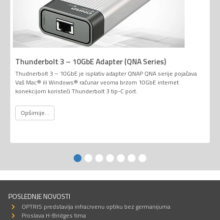
Thunderbolt 3 – 10GbE Adapter (QNA Series)
Thudnerbolt 3 – 10GbE je isplativ adapter QNAP QNA serije pojačava
Vaš Mac® ili Windows® računar veoma brzom 10GbE internet
konekcijom koristeći Thunderbolt 3 tip-C port.
Opširnije...
POSLEDNJE NOVOSTI
OPTRIS predstavlja infracrvenu optiku bez germanijuma
Proslava H-Bridges tima