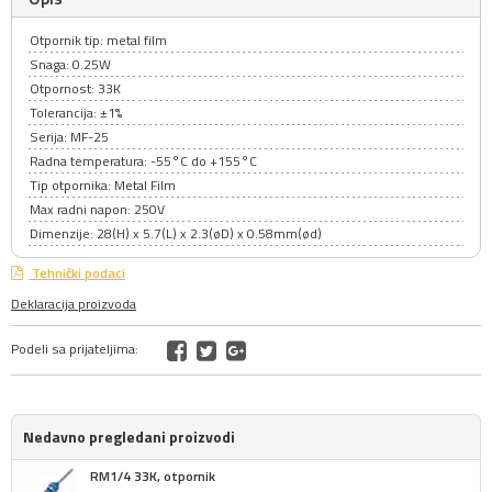
Otpornik tip: metal film
Snaga: 0.25W
Otpornost: 33K
Tolerancija: ±1%
Serija: MF-25
Radna temperatura: -55°C do +155°C
Tip otpornika: Metal Film
Max radni napon: 250V
Dimenzije: 28(H) x 5.7(L) x 2.3(øD) x 0.58mm(ød)
Tehnički podaci
Deklaracija proizvoda
Podeli sa prijateljima:
Nedavno pregledani proizvodi
RM1/4 33K, otpornik