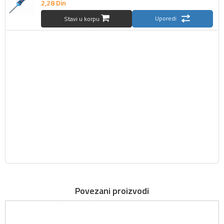
2,
28
Din
Uporedi
Stavi u korpu
Povezani proizvodi