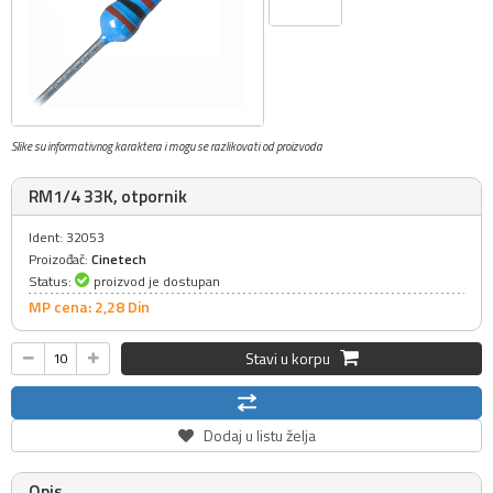
Slike su informativnog karaktera i mogu se razlikovati od proizvoda
RM1/4 33K, otpornik
Ident: 32053
Proizođač:
Cinetech
Status:
proizvod je dostupan
MP cena: 2,
28
Din
Stavi u korpu
Dodaj u listu želja
Opis