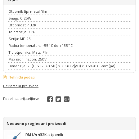
Otpornik tip: metal film
Snaga: 0.25W
Otpornost: 432K
Tolerancija: ±1%
Serija: MF-25
Radna temperatura: -55°C do +155°C
Tip otpornika: Metal Film
Max radni napon: 250V
Dimenzije: 25(H) x 6.5±0.5(L) x 2.3±0.2(øD) x 0.50±0.05mm(ød)
Tehnički podaci
Deklaracija proizvoda
Podeli sa prijateljima:
Nedavno pregledani proizvodi
RM1/4 432K, otpornik