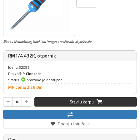
Slike su informativnog karaktera i mogu se razlikovati od proizvoda
RM1/4 432K, otpornik
Ident: 32083
Proizođač:
Cinetech
Status:
proizvod je dostupan
MP cena: 2,
28
Din
Stavi u korpu
Dodaj u listu želja
Opis