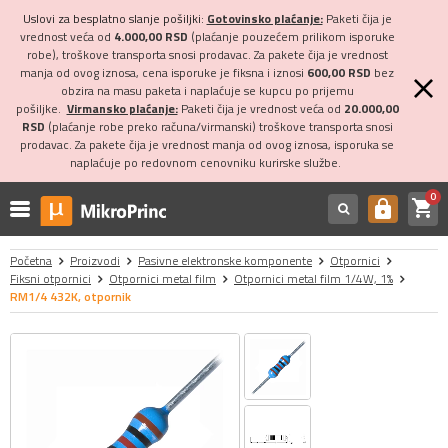
Uslovi za besplatno slanje pošiljki:
Gotovinsko plaćanje:
Paketi čija je
vrednost veća od
4.000,00 RSD
(plaćanje pouzećem prilikom isporuke
robe), troškove transporta snosi prodavac. Za pakete čija je vrednost
manja od ovog iznosa, cena isporuke je fiksna i iznosi
600,00 RSD
bez
obzira na masu paketa i naplaćuje se kupcu po prijemu
pošiljke.
Virmansko plaćanje:
Paketi čija je vrednost veća od
20.000,00
RSD
(plaćanje robe preko računa/virmanski) troškove transporta snosi
prodavac. Za pakete čija je vrednost manja od ovog iznosa, isporuka se
naplaćuje po redovnom cenovniku kurirske službe.
0
shopping_cart
https
Početna
Proizvodi
Pasivne elektronske komponente
Otpornici
Fiksni otpornici
Otpornici metal film
Otpornici metal film 1/4W, 1%
RM1/4 432K, otpornik