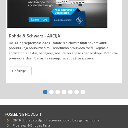
Rohde & Schwarz - AKCIJA
Do 30-og septembra 2023. Rohde & Schwarz nudi neverovatnu
ponudu koja obuhvata široki asortiman proizvoda među kojima su:
analizatori spektra, napajanja, analizatori snage i osciloskopi. Moto ove
promocije glasi: Današnja rešenja, za sutrašnje izazove.
Opširnije...
POSLEDNJE NOVOSTI
OPTRIS predstavlja infracrvenu optiku bez germanijuma
Proslava H-Bridges tima