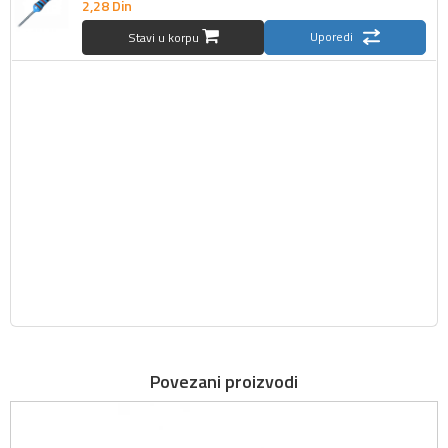
2,
28
Din
Uporedi
Stavi u korpu
Povezani proizvodi