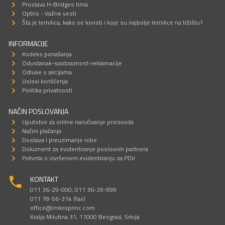
Proslava H-Bridges tima
Optris - Važne vesti
Šta je lemilica, kako se koristi i koje su najbolje lemilice na tržištu?
INFORMACIJE
Kodeks ponašanja
Odustanak-saobraznost-reklamacije
Odluke o akcijama
Uslovi korišćenja
Politika privatnosti
NAČIN POSLOVANJA
Uputstvo za online naručivanje proizvoda
Načini plaćanja
Dostava I preuzimanje robe
Dokument za evidentiranje poslovnih partnera
Potvrda o izvršenom evidentiranju za PDV
KONTAKT
011 36-29-000; 011 36-29-999
011 78-56-314 (fax)
office@mikroprinc.com
Kralja Milutina 31, 11000 Beograd, Srbija