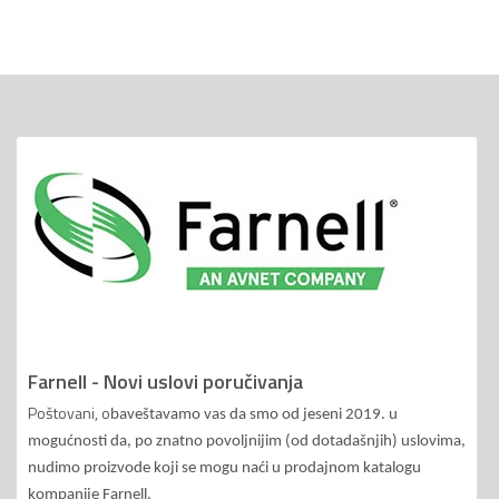
Farnell - Novi uslovi poručivanja
Poštovani, o
baveštavamo vas da smo od jeseni 2019. u
mogućnosti da, po znatno povoljnijim (od dotadašnjih) uslovima,
nudimo proizvode koji se mogu naći u prodajnom katalogu
kompanije Farnell.