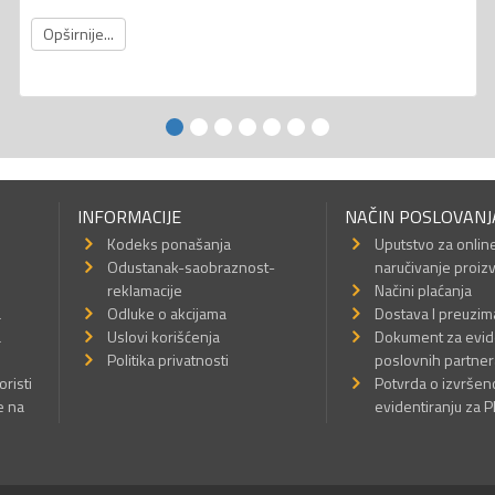
Opširnije...
INFORMACIJE
NAČIN POSLOVANJ
Kodeks ponašanja
Uputstvo za onlin
Odustanak-saobraznost-
naručivanje proiz
reklamacije
Načini plaćanja
a
Odluke o akcijama
Dostava I preuzim
a
Uslovi korišćenja
Dokument za evid
Politika privatnosti
poslovnih partner
oristi
Potvrda o izvrše
e na
evidentiranju za 