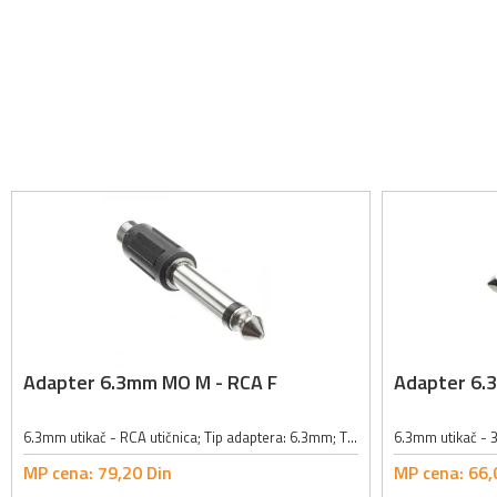
Adapter 6.3mm MO M - RCA F
Adapter 6.
6.3mm utikač - RCA utičnica; Tip adaptera: 6.3mm; Tip audio priključka: mono; Materijal izrade adaptera: PVC;
MP cena:
79,
20
Din
MP cena:
66,