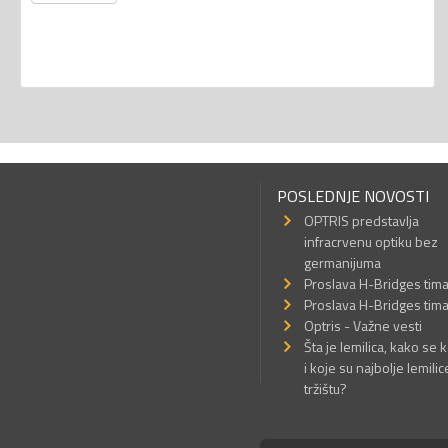
POSLEDNJE NOVOSTI
OPTRIS predstavlja
infracrvenu optiku bez
germanijuma
Proslava H-Bridges tim
Proslava H-Bridges tim
Optris - Važne vesti
Šta je lemilica, kako se k
i koje su najbolje lemilic
tržištu?