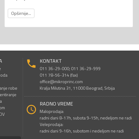
Opširnije...
A
KONTAKT
e
011 36-29-000; 011 36-29-999
voda
011 78-56-314 (fax)
office@mikroprinc.com
anje robe
Kralja Milutina 31, 11000 Beograd, Srbija
entiranje
a
RADNO VREME
nom
Maloprodaja:
PDV
radni dani 8-17h, subota 9-15h, nedeljom ne radi
Veleprodaja:
radni dani 9-16h, subotom i nedeljom ne radi