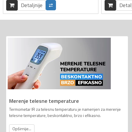
Detaljnije
Detal
Merenje telesne temperature
Termometar IR za telesnu temperaturu je namenjen za merenje
telesne temperature, beskontaktno, brzo i efikasno.
Opširnije...