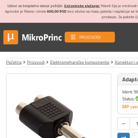
Uslovi za besplatno slanje pošiljki:
Gotovinsko plaćanje:
Paketi čija je vrednost
isporuke je fiksna i iznosi
600,00 RSD
bez obzira na masu paketa i naplaćuje se 
prodavac. Za pakete č
PROIZVODI
Početna
Proizvodi
Elektromehaničke komponente
Konektori i 
Adapt
Ident: 9
Status:
MP cen