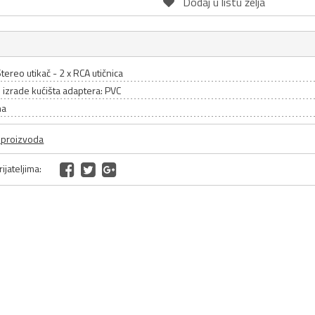
Dodaj u listu želja
ereo utikač - 2 x RCA utičnica
l izrade kućišta adaptera: PVC
na
a proizvoda
ijateljima: