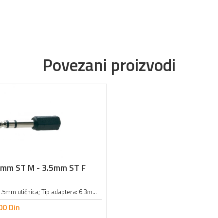
Povezani proizvodi
3mm ST M - 3.5mm ST F
6.3mm utikač - 3.5mm utičnica; Tip adaptera: 6.3mm; Tip audio priključaka: stereo; Materijal izrade adaptera: PVC;
00
Din