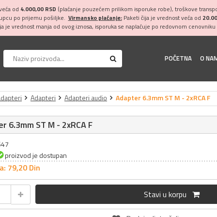
 veća od
4.000,00 RSD
(plaćanje pouzećem prilikom isporuke robe), troškove transpor
kupcu po prijemu pošiljke.
Virmansko plaćanje:
Paketi čija je vrednost veća od
20.0
ija je vrednost manja od ovog iznosa, isporuka se naplaćuje po redovnom cenovniku 
POČETNA
O NA
adapteri
Adapteri
Adapteri audio
Adapter 6.3mm ST M - 2xRCA F
er 6.3mm ST M - 2xRCA F
647
proizvod je dostupan
a: 79,
20
Din
Stavi u korpu