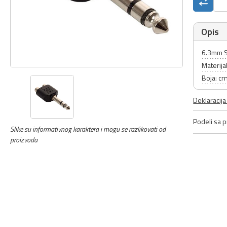
Opis
6.3mm St
Materija
Boja: cr
Deklaracij
Podeli sa pr
Slike su informativnog karaktera i mogu se razlikovati od
proizvoda