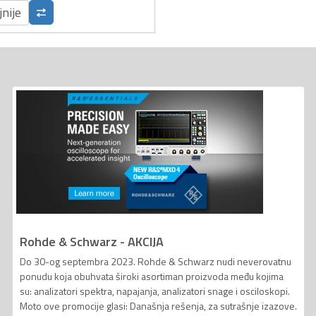
jnije
Rohde & Schwarz - AKCIJA
Do 30-og septembra 2023. Rohde & Schwarz nudi neverovatnu
ponudu koja obuhvata široki asortiman proizvoda među kojima
su: analizatori spektra, napajanja, analizatori snage i osciloskopi.
Moto ove promocije glasi: Današnja rešenja, za sutrašnje izazove.