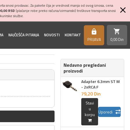
ta snosi prodavac. Za pakete čija je vrednost manja od ovog iznosa, cena
00,00 RSD
(plaćanje robe preko računa/virmanski) troškove transporta snosi
kurirske službe.
shopping_cart
https
MA
NAJČEŠĆA PITANJA
NOVOSTI
KONTAKT
PRIJAVA
0,
00
Din
Nedavno pregledani
proizvodi
Adapter 6.3mm ST M
- 2xRCA F
79,
20
Din
Stavi
u
Uporedi
korpu