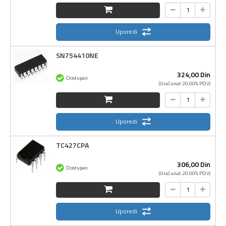
Uporedi
SN754410NE
324,
00
Din
Dostupan
(Uračunat 20.00% PDV)
Uporedi
TC427CPA
306,
00
Din
Dostupan
(Uračunat 20.00% PDV)
Uporedi