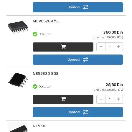
Uporedi
MCP6S28-I/SL
360,
00
Din
Dostupan
(Uračunat 20.00% PDV)
Uporedi
NE5532D SO8
28,
80
Din
Dostupan
(Uračunat 20.00% PDV)
Uporedi
NE558