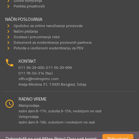
Uslovi korišćenja
Politika privatnosti
NAČIN POSLOVANJA
Uputstvo za online naručivanje proizvoda
Načini plaćanja
Dostava I preuzimanje robe
Dokument za evidentiranje poslovnih partnera
Potvrda o izvršenom evidentiranju za PDV
KONTAKT
011 36-29-000; 011 36-29-999
011 78-56-314 (fax)
office@mikroprinc.com
Kralja Milutina 31, 11000 Beograd, Srbija
RADNO VREME
Maloprodaja:
radni dani 8-17h, subota 9-15h, nedeljom ne radi
Veleprodaja:
radni dani 9-16h, subotom i nedeljom ne radi
Dobrodošli na sajt Mikro Princ! Ovaj sajt koristi
Prihvatam!