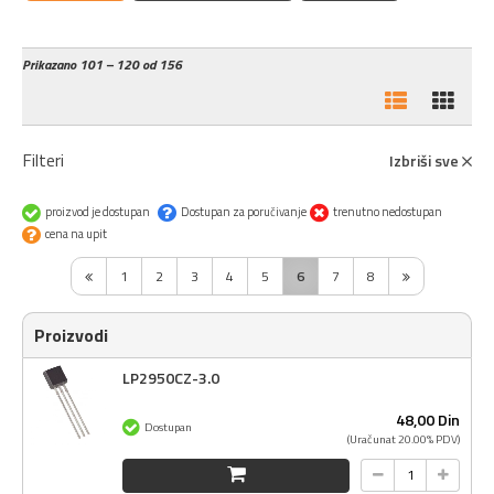
Prikazano
101 – 120 od 156
Filteri
Izbriši sve
proizvod je dostupan
Dostupan za poručivanje
trenutno nedostupan
cena na upit
1
2
3
4
5
6
7
8
Proizvodi
LP2950CZ-3.0
48,
00
Din
Dostupan
(Uračunat 20.00% PDV)