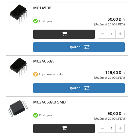
MC1458P
60,
00
Din
Dostupan
(Uračunat 20.00% PDV)
Uporedi
MC34063A
129,
60
Din
U procesu nabavke
(Uračunat 20.00% PDV)
Uporedi
MC34063AD SMD
90,
00
Din
Dostupan
(Uračunat 20.00% PDV)