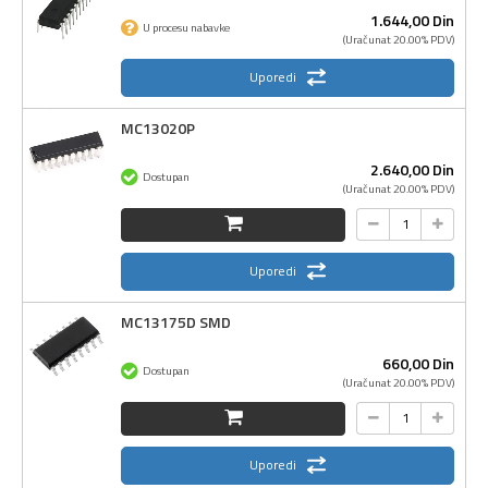
1.644,
00
Din
U procesu nabavke
(Uračunat 20.00% PDV)
Uporedi
MC13020P
2.640,
00
Din
Dostupan
(Uračunat 20.00% PDV)
Uporedi
MC13175D SMD
660,
00
Din
Dostupan
(Uračunat 20.00% PDV)
Uporedi