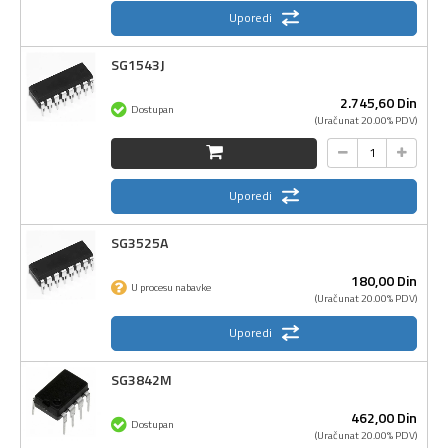
Uporedi
SG1543J
2.745,
60
Din
Dostupan
(Uračunat 20.00% PDV)
Uporedi
SG3525A
180,
00
Din
U procesu nabavke
(Uračunat 20.00% PDV)
Uporedi
SG3842M
462,
00
Din
Dostupan
(Uračunat 20.00% PDV)