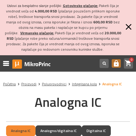
Uslovi za besplatno slanje pošiljki:
Gotovinsko plaćanje:
Paketi čija je
vrednost veća od
4.000,00 RSD
(plaćanje pouzećem prilikom isporuke
robe), troškove transporta snosi prodavac. Za pakete čija je vrednost
manja od ovog iznosa, cena isporuke je fiksna i iznosi
600,00 RSD
bez
obzira na masu paketa i naplaćuje se kupcu po prijemu
pošiljke.
Virmansko plaćanje:
Paketi čija je vrednost veća od
20.000,00
RSD
(plaćanje robe preko računa/virmanski) troškove transporta snosi
prodavac. Za pakete čija je vrednost manja od ovog iznosa, isporuka se
naplaćuje po redovnom cenovniku kurirske službe.
0
shopping_cart
https
Početna
Proizvodi
Poluprovodnici
Integrisana kola
Analogna IC
Analogna IC
Analogna IC
Analogno/digitalna IC
Digitalna IC