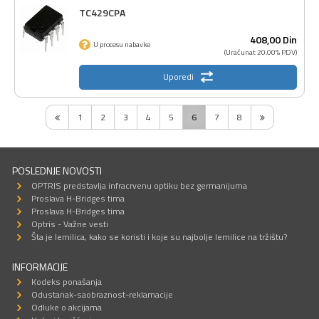
TC429CPA
408,
00
Din
U procesu nabavke
(Uračunat 20.00% PDV)
Uporedi
1
2
3
4
5
6
7
8
POSLEDNJE NOVOSTI
OPTRIS predstavlja infracrvenu optiku bez germanijuma
Proslava H-Bridges tima
Proslava H-Bridges tima
Optris - Važne vesti
Šta je lemilica, kako se koristi i koje su najbolje lemilice na tržištu?
INFORMACIJE
Kodeks ponašanja
Odustanak-saobraznost-reklamacije
Odluke o akcijama