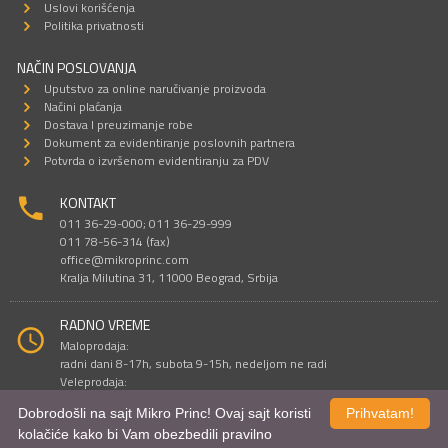
Uslovi korišćenja
Politika privatnosti
NAČIN POSLOVANJA
Uputstvo za online naručivanje proizvoda
Načini plaćanja
Dostava I preuzimanje robe
Dokument za evidentiranje poslovnih partnera
Potvrda o izvršenom evidentiranju za PDV
KONTAKT
011 36-29-000; 011 36-29-999
011 78-56-314 (fax)
office@mikroprinc.com
Kralja Milutina 31, 11000 Beograd, Srbija
RADNO VREME
Maloprodaja:
radni dani 8-17h, subota 9-15h, nedeljom ne radi
Veleprodaja:
radni dani 9-16h, subotom i nedeljom ne radi
Dobrodošli na sajt Mikro Princ! Ovaj sajt koristi
Prihvatam!
kolačiće kako bi Vam obezbedili pravilno