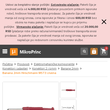
Uslovi za besplatno slanje pošiljki:
Gotovinsko plaćanje:
Paketi čija je
vrednost veća od
4.000,00 RSD
(plaćanje pouzećem prilikom isporuke
robe), troškove transporta snosi prodavac. Za pakete čija je vrednost
manja od ovog iznosa, cena isporuke je fiksna i iznosi
600,00 RSD
bez
obzira na masu paketa i naplaćuje se kupcu po prijemu
pošiljke.
Virmansko plaćanje:
Paketi čija je vrednost veća od
20.000,00
RSD
(plaćanje robe preko računa/virmanski) troškove transporta snosi
prodavac. Za pakete čija je vrednost manja od ovog iznosa, isporuka se
naplaćuje po redovnom cenovniku kurirske službe.
0
shopping_cart
https
Početna
Proizvodi
Elektromehaničke komponente
Konektori i adapteri
Konektori 2 i 4mm
Banane 2mm
Banana 2mm Hirschmann MST3 crvena