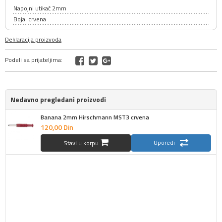
Napojni utikač 2mm
Boja: crvena
Deklaracija proizvoda
Podeli sa prijateljima:
Nedavno pregledani proizvodi
Banana 2mm Hirschmann MST3 crvena
120,
00
Din
Uporedi
Stavi u korpu