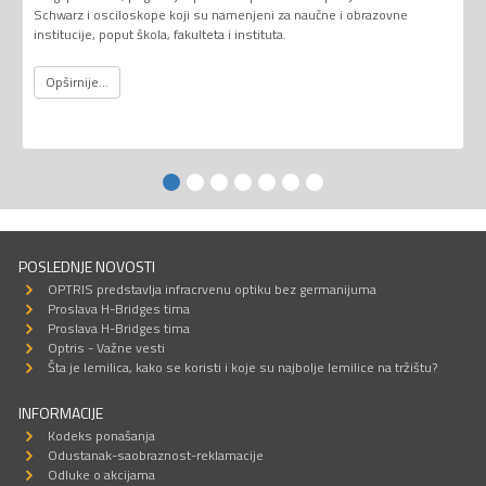
Schwarz i osciloskope koji su namenjeni za naučne i obrazovne
institucije, poput škola, fakulteta i instituta.
Opširnije...
POSLEDNJE NOVOSTI
OPTRIS predstavlja infracrvenu optiku bez germanijuma
Proslava H-Bridges tima
Proslava H-Bridges tima
Optris - Važne vesti
Šta je lemilica, kako se koristi i koje su najbolje lemilice na tržištu?
INFORMACIJE
Kodeks ponašanja
Odustanak-saobraznost-reklamacije
Odluke o akcijama