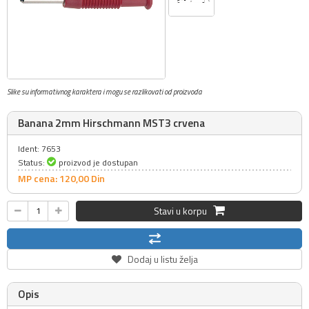
Slike su informativnog karaktera i mogu se razlikovati od proizvoda
Banana 2mm Hirschmann MST3 crvena
Ident: 7653
Status:
proizvod je dostupan
MP cena: 120,
00
Din
Stavi u korpu
Dodaj u listu želja
Opis