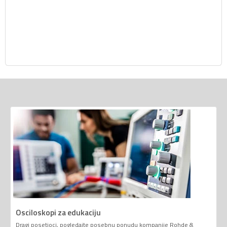
Osciloskopi za edukaciju
Dragi posetioci, pogledajte posebnu ponudu kompanije Rohde &