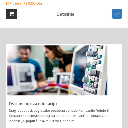
MP cena:
720,
00
Din
Detaljnije
Osciloskopi za edukaciju
Dragi posetioci, pogledajte posebnu ponudu kompanije Rohde &
Schwarz i osciloskope koji su namenjeni za naučne i obrazovne
institucije, poput škola, fakulteta i instituta.