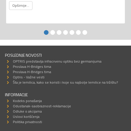
Opširnije...
POSLEDNJE NOVOSTI
OPTRIS predstavlja infracrvenu optiku bez germanijuma
Proslava H-Bridges tima
Proslava H-Bridges tima
Optris - Važne vesti
Šta je lemilica, kako se koristi i koje su najbolje lemilice na tržištu?
INFORMACIJE
Kodeks ponašanja
Odustanak-saobraznost-reklamacije
Odluke o akcijama
Uslovi korišćenja
Politika privatnosti