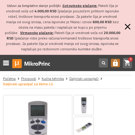
Uslovi za besplatno slanje pošiljki:
Gotovinsko plaćanje:
Paketi čija je
vrednost veća od
4.000,00 RSD
(plaćanje pouzećem prilikom isporuke
robe), troškove transporta snosi prodavac. Za pakete čija je vrednost
manja od ovog iznosa, cena isporuke je fiksna i iznosi
600,00 RSD
bez
obzira na masu paketa i naplaćuje se kupcu po prijemu
pošiljke.
Virmansko plaćanje:
Paketi čija je vrednost veća od
20.000,00
RSD
(plaćanje robe preko računa/virmanski) troškove transporta snosi
prodavac. Za pakete čija je vrednost manja od ovog iznosa, isporuka se
naplaćuje po redovnom cenovniku kurirske službe.
0
shopping_cart
https
Početna
Proizvodi
Kućna tehnika
Daljinski upravljači
Daljinski upravljač za klime LG