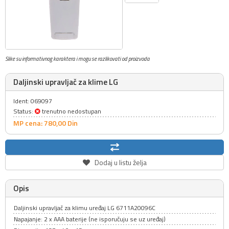
Slike su informativnog karaktera i mogu se razlikovati od proizvoda
Daljinski upravljač za klime LG
Ident: 069097
Status:
trenutno nedostupan
MP cena: 780,
00
Din
Dodaj u listu želja
Opis
Daljinski upravljač za klimu uređaj LG 6711A20096C
Napajanje: 2 x AAA baterije (ne isporučuju se uz uređaj)