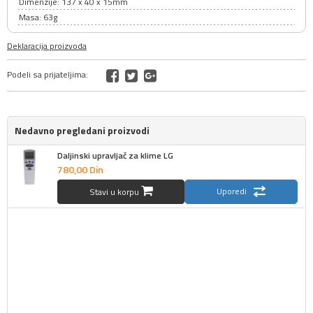
Dimenzije: 137 x 40 x 15mm
Masa: 63g
Deklaracija proizvoda
Podeli sa prijateljima:
Nedavno pregledani proizvodi
Daljinski upravljač za klime LG
780,
00
Din
Uporedi
Stavi u korpu