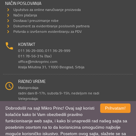
NAČIN POSLOVANJA
Uputstvo za online naručivanje proizvoda
Načini plaćanja
Dostava I preuzimanje robe
Dokument za evidentiranje poslovnih partnera
Potvrda o izvršenom evidentiranju za PDV
KONTAKT
011 36-29-000; 011 36-29-999
011 78-56-314 (fax)
office@mikroprinc.com
Kralja Milutina 31, 11000 Beograd, Srbija
RADNO VREME
Maloprodaja:
radni dani 8-17h, subota 9-15h, nedeljom ne radi
Veleprodaja:
radni dani 9-16h, subotom i nedeljom ne radi
Dobrodošli na sajt Mikro Princ! Ovaj sajt koristi
Prihvatam!
kolačiće kako bi Vam obezbedili pravilno
funkcionisanje web sajta, i kako bi unapredili rad našeg sajta sa
Sve cene su iskazane u dinarima. PDV je uračunat u cenu.
posebnim osvrtom na to da korisnicima omogućimo najbolje
© Mikro Princ 1999 - 2026. Sva prava su zadržana.
Kreirao
*nbgcreator
|
Izdrada Internet prodavnice
,
Izrada sajta
i
mobilnih
moguće korisničko iskustvo. Posetom ovog sajta, slažete se sa