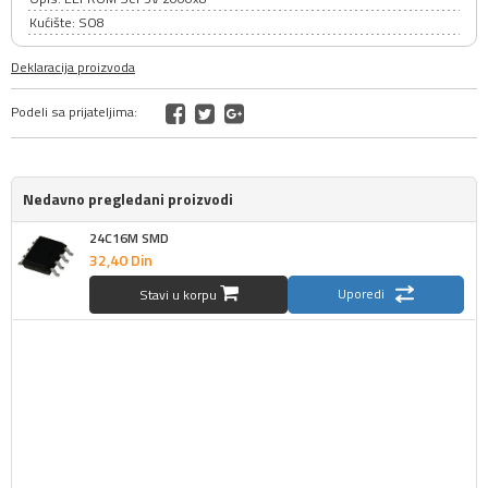
Kućište: SO8
Deklaracija proizvoda
Podeli sa prijateljima:
Nedavno pregledani proizvodi
24C16M SMD
32,
40
Din
Uporedi
Stavi u korpu