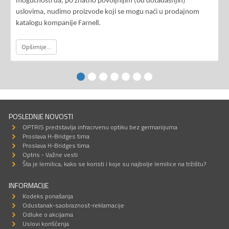
mogućnosti da, po znatno povoljnijim (od dotadašnjih)
uslovima, nudimo proizvode koji se mogu naći u prodajnom
katalogu kompanije Farnell.
Opširnije...
POSLEDNJE NOVOSTI
OPTRIS predstavlja infracrvenu optiku bez germanijuma
Proslava H-Bridges tima
Proslava H-Bridges tima
Optris - Važne vesti
Šta je lemilica, kako se koristi i koje su najbolje lemilice na tržištu?
INFORMACIJE
Kodeks ponašanja
Odustanak-saobraznost-reklamacije
Odluke o akcijama
Uslovi korišćenja