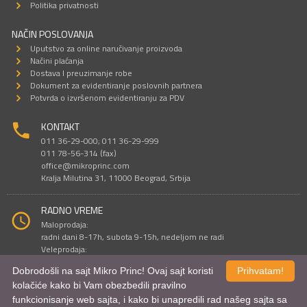
Politika privatnosti
NAČIN POSLOVANJA
Uputstvo za online naručivanje proizvoda
Načini plaćanja
Dostava I preuzimanje robe
Dokument za evidentiranje poslovnih partnera
Potvrda o izvršenom evidentiranju za PDV
KONTAKT
011 36-29-000; 011 36-29-999
011 78-56-314 (fax)
office@mikroprinc.com
Kralja Milutina 31, 11000 Beograd, Srbija
RADNO VREME
Maloprodaja:
radni dani 8-17h, subota 9-15h, nedeljom ne radi
Veleprodaja:
radni dani 9-16h, subotom i nedeljom ne radi
Dobrodošli na sajt Mikro Princ! Ovaj sajt koristi
Prihvatam!
kolačiće kako bi Vam obezbedili pravilno
funkcionisanje web sajta, i kako bi unapredili rad našeg sajta sa
Sve cene su iskazane u dinarima. PDV je uračunat u cenu.