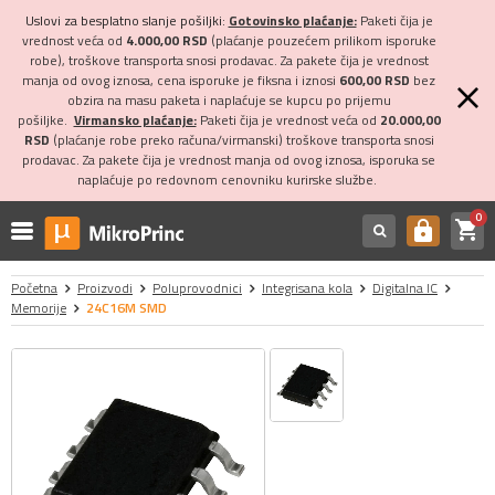
Uslovi za besplatno slanje pošiljki:
Gotovinsko plaćanje:
Paketi čija je
vrednost veća od
4.000,00 RSD
(plaćanje pouzećem prilikom isporuke
robe), troškove transporta snosi prodavac. Za pakete čija je vrednost
manja od ovog iznosa, cena isporuke je fiksna i iznosi
600,00 RSD
bez
obzira na masu paketa i naplaćuje se kupcu po prijemu
pošiljke.
Virmansko plaćanje:
Paketi čija je vrednost veća od
20.000,00
RSD
(plaćanje robe preko računa/virmanski) troškove transporta snosi
prodavac. Za pakete čija je vrednost manja od ovog iznosa, isporuka se
naplaćuje po redovnom cenovniku kurirske službe.
0
shopping_cart
https
Početna
Proizvodi
Poluprovodnici
Integrisana kola
Digitalna IC
Memorije
24C16M SMD