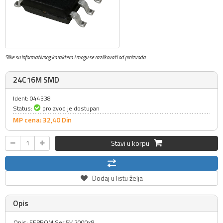
Slike su informativnog karaktera i mogu se razlikovati od proizvoda
24C16M SMD
Ident: 044338
Status:
proizvod je dostupan
MP cena: 32,
40
Din
Stavi u korpu
Dodaj u listu želja
Opis
Opis: EEPROM Ser 5V 2000x8