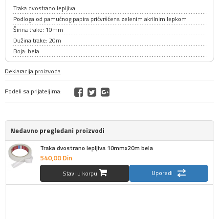
Traka dvostrano lepljiva
Podloga od pamučnog papira pričvršćena zelenim akrilnim lepkom
Širina trake: 10mm
Dužina trake: 20m
Boja: bela
Deklaracija proizvoda
Podeli sa prijateljima:
Nedavno pregledani proizvodi
Traka dvostrano lepljiva 10mmx20m bela
540,
00
Din
Uporedi
Stavi u korpu