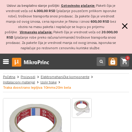
Uslovi za besplatno slanje pošiljki:
Gotovinsko plaćanje:
Paketi čija je
vrednost veća od
4.000,00 RSD
(plaćanje pouzećem prilikom isporuke
robe), troškove transporta snosi prodavac. Za pakete čija je vrednost
manja od ovog iznosa, cena isporuke je fiksna i iznosi
600,00 RSD
bez
obzira na masu paketa i naplaćuje se kupcu po prijemu
pošiljke.
Virmansko plaćanje:
Paketi čija je vrednost veća od
20.000,00
RSD
(plaćanje robe preko računa/virmanski) troškove transporta snosi
prodavac. Za pakete čija je vrednost manja od ovog iznosa, isporuka se
naplaćuje po redovnom cenovniku kurirske službe.
0
shopping_cart
https
Početna
Proizvodi
Elektromehaničke komponente
Instalacioni materijal
Izolir trake
Traka dvostrano lepljiva 10mmx20m bela