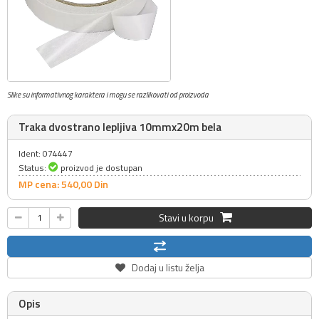
Slike su informativnog karaktera i mogu se razlikovati od proizvoda
Traka dvostrano lepljiva 10mmx20m bela
Ident: 074447
Status:
proizvod je dostupan
MP cena: 540,
00
Din
Stavi u korpu
Dodaj u listu želja
Opis