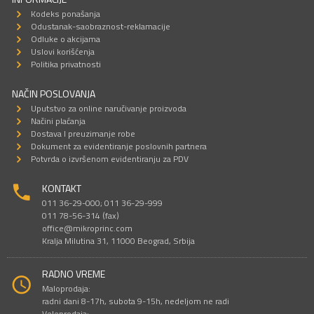
Kodeks ponašanja
Odustanak-saobraznost-reklamacije
Odluke o akcijama
Uslovi korišćenja
Politika privatnosti
NAČIN POSLOVANJA
Uputstvo za online naručivanje proizvoda
Načini plaćanja
Dostava I preuzimanje robe
Dokument za evidentiranje poslovnih partnera
Potvrda o izvršenom evidentiranju za PDV
KONTAKT
011 36-29-000; 011 36-29-999
011 78-56-314 (fax)
office@mikroprinc.com
Kralja Milutina 31, 11000 Beograd, Srbija
RADNO VREME
Maloprodaja:
radni dani 8-17h, subota 9-15h, nedeljom ne radi
Veleprodaja: