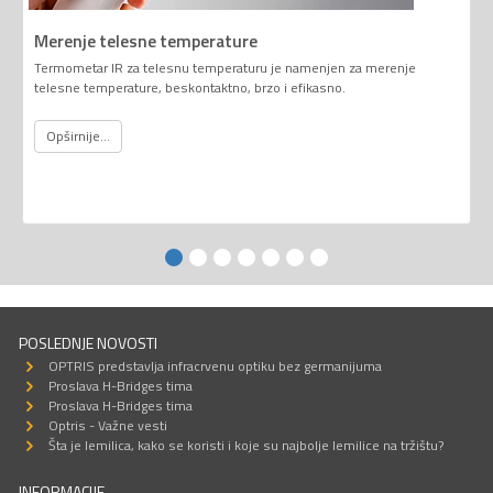
Merenje telesne temperature
Termometar IR za telesnu temperaturu je namenjen za merenje
telesne temperature, beskontaktno, brzo i efikasno.
Opširnije...
POSLEDNJE NOVOSTI
OPTRIS predstavlja infracrvenu optiku bez germanijuma
Proslava H-Bridges tima
Proslava H-Bridges tima
Optris - Važne vesti
Šta je lemilica, kako se koristi i koje su najbolje lemilice na tržištu?
INFORMACIJE